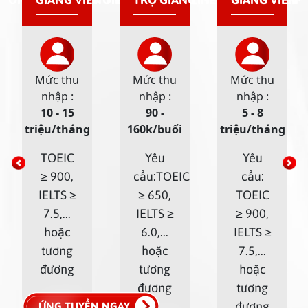
Mức thu
Mức thu
Mức thu
nhập :
nhập :
nhập :
10 - 15
90 -
5 - 8
triệu/tháng
160k/buổi
triệu/tháng
TOEIC
Yêu
Yêu
≥ 900,
cầu:TOEIC
cầu:
IELTS ≥
≥ 650,
TOEIC
7.5,...
IELTS ≥
≥ 900,
hoặc
6.0,...
IELTS ≥
tương
hoặc
7.5,...
đương
tương
hoặc
đương
tương
đương
ỨNG TUYỂN NGAY