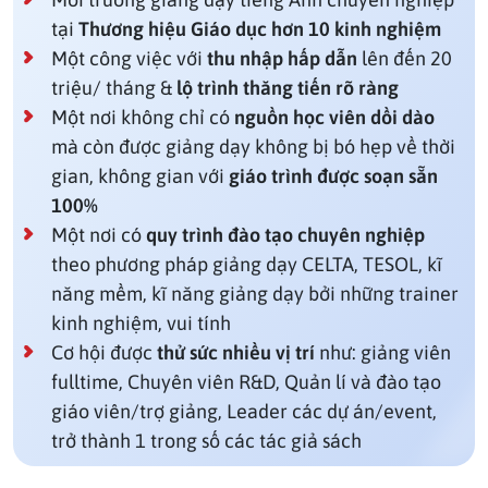
tại
Thương hiệu Giáo dục hơn 10 kinh nghiệm
Một công việc với
thu nhập hấp dẫn
lên đến 20
triệu/ tháng &
lộ trình thăng tiến rõ ràng
Một nơi không chỉ có
nguồn học viên dồi dào
mà còn được giảng dạy không bị bó hẹp về thời
gian, không gian với
giáo trình được soạn sẵn
100%
Một nơi có
quy trình đào tạo chuyên nghiệp
theo phương pháp giảng dạy CELTA, TESOL, kĩ
năng mềm, kĩ năng giảng dạy bởi những trainer
kinh nghiệm, vui tính
Cơ hội được
thử sức nhiều vị trí
như: giảng viên
fulltime, Chuyên viên R&D, Quản lí và đào tạo
giáo viên/trợ giảng, Leader các dự án/event,
trở thành 1 trong số các tác giả sách