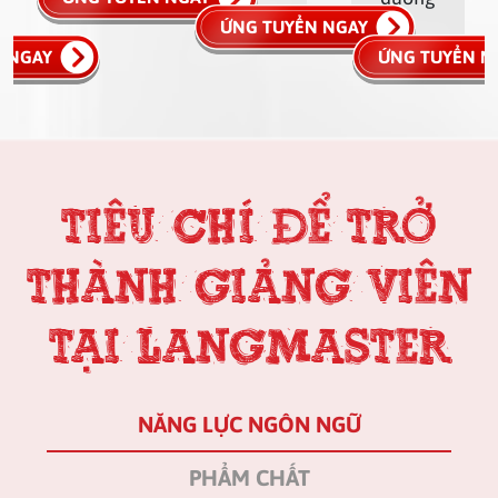
ỨNG TUYỂN NGAY
 NGAY
ỨNG TUYỂN N
TIÊU CHÍ ĐỂ TRỞ
THÀNH GIẢNG VIÊN
TẠI LANGMASTER
NĂNG LỰC NGÔN NGỮ
PHẨM CHẤT