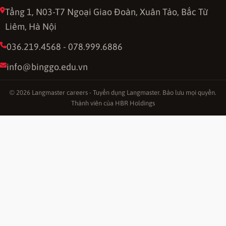
Tầng 1, N03-T7 Ngoại Giao Đoàn, Xuân Tảo, Bắc Từ
Liêm, Hà Nội
036.219.4568 - 078.999.6886
info@binggo.edu.vn
© 2026 Langmaster careers - Tuyển dụng Langmaster. Bảo lưu mọi quyền.
Thành viên của HBR Holdings