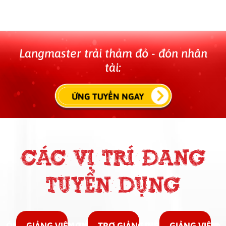
Langmaster trải thảm đỏ - đón nhân
tài:
ỨNG TUYỂN NGAY
CÁC VỊ TRÍ ĐANG
TUYỂN DỤNG
HÓM ĐÀO TẠO GV ONLINE
GIẢNG VIÊN TIẾNG ANH OFFLINE PART-TIME
TRỢ GIẢNG TIẾNG ANH OFFLIN
GIẢNG VIÊN 