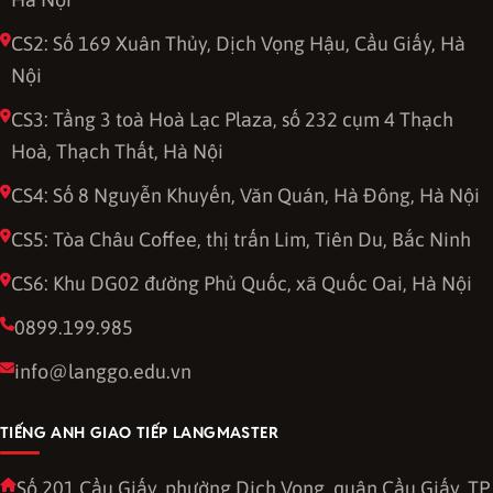
CS2: Số 169 Xuân Thủy, Dịch Vọng Hậu, Cầu Giấy, Hà
Nội
CS3: Tầng 3 toà Hoà Lạc Plaza, số 232 cụm 4 Thạch
Hoà, Thạch Thất, Hà Nội
CS4: Số 8 Nguyễn Khuyến, Văn Quán, Hà Đông, Hà Nội
CS5: Tòa Châu Coffee, thị trấn Lim, Tiên Du, Bắc Ninh
CS6: Khu DG02 đường Phủ Quốc, xã Quốc Oai, Hà Nội
0899.199.985
info@langgo.edu.vn
TIẾNG ANH GIAO TIẾP LANGMASTER
Số 201 Cầu Giấy, phường Dịch Vọng, quận Cầu Giấy, TP