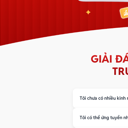
GIẢI 
TR
Tôi chưa có nhiều kinh
Bạn sẽ được đào tạo từ 
Tôi có thể ứng tuyển nh
Có lộ trình rõ ràng
Được hỗ trợ trong quá trì