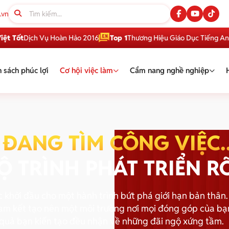
.vn
Dịch Vụ Hoàn Hảo 2016
Top 1
Thương Hiệu Giáo Dục Tiếng Anh Việt 
 sách phúc lợi
Cơ hội việc làm
Cẩm nang nghề nghiệp
ĐANG TÌM CÔNG VIỆC..
Ộ TRÌNH PHÁT TRIỂN R
khởi đầu cho một hành trình bứt phá giới hạn bản thân.
am kết tạo nên một môi trường nơi mọi đóng góp của bạn
quả bạn kiến tạo đều nhận về những đãi ngộ xứng tầm.