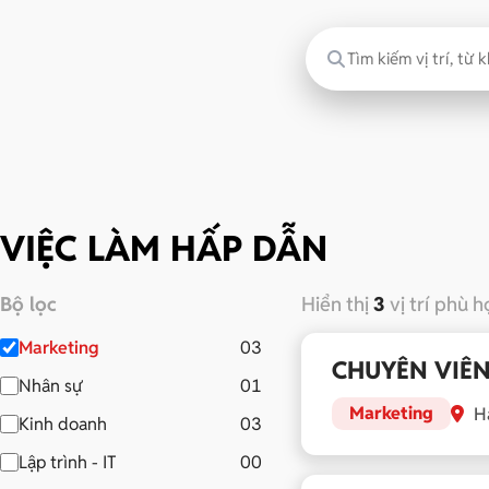
VIỆC LÀM HẤP DẪN
Bộ lọc
Hiển thị
3
vị trí phù 
Marketing
03
CHUYÊN VIÊ
Nhân sự
01
Marketing
Hà
Kinh doanh
03
Lập trình - IT
00