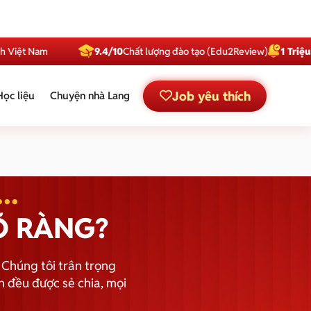
Nam
9.4/10
Chất lượng đào tạo (Edu2Review)
1 Triệu
Subscri
Job yêu thích
Học liệu
Chuyện nhà Lang
..
Õ RÀNG?
 Chúng tôi trân trọng
 đều được sẻ chia, mọi