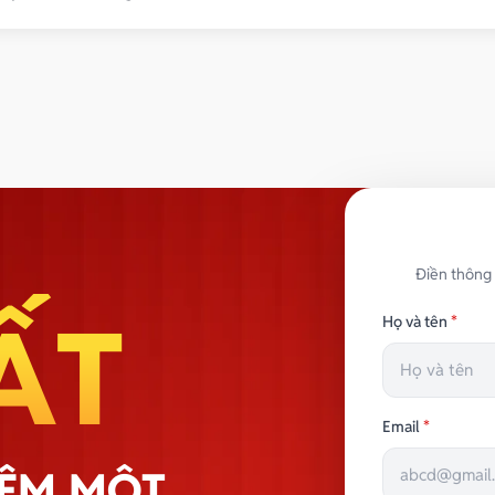
R
ldings.vn
Điền thông 
ẤT
Họ và tên
*
Email
*
HÊM MỘT