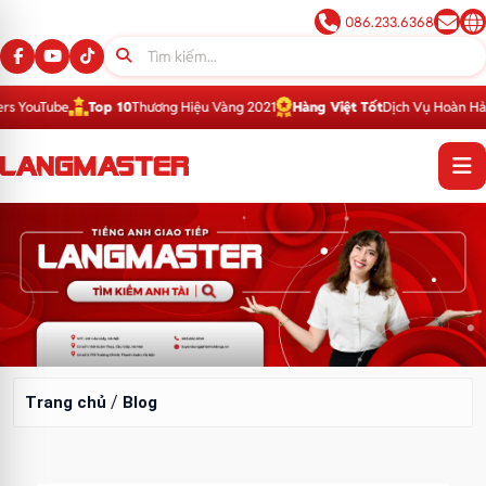
086.233.6368
 YouTube
Top 10
Thương Hiệu Vàng 2021
Hàng Việt Tốt
Dịch Vụ Hoàn Hảo 2
Blog
/
Trang chủ
Blog