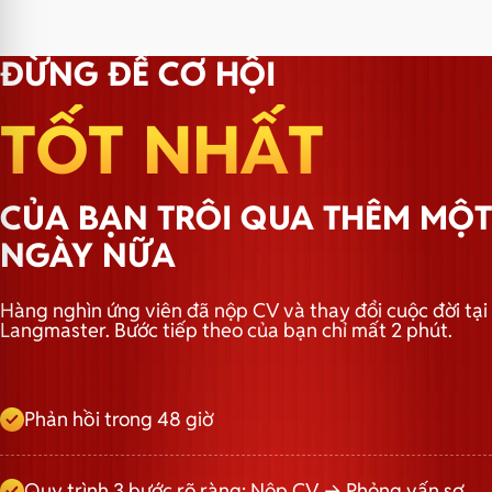
TRƯỞNG NHÓM MARKETING
ĐỪNG ĐỂ CƠ HỘI
TỐT NHẤT
TRƯỞNG PHÒNG MARKETING
CỦA BẠN TRÔI QUA THÊM MỘT
TRƯỞNG NHÓM HÀNH CHÍNH
NGÀY NỮA
Hàng nghìn ứng viên đã nộp CV và thay đổi cuộc đời tại
Langmaster. Bước tiếp theo của bạn chỉ mất 2 phút.
Phản hồi trong 48 giờ
Quy trình 3 bước rõ ràng: Nộp CV → Phỏng vấn sơ