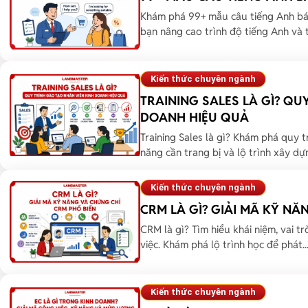
Khám phá 99+ mẫu câu tiếng Anh bá
bạn nâng cao trình độ tiếng Anh và tự
Kiến thức chuyên ngành
TRAINING SALES LÀ GÌ? QU
DOANH HIỆU QUẢ
Training Sales là gì? Khám phá quy t
năng cần trang bị và lộ trình xây dựn
Kiến thức chuyên ngành
CRM LÀ GÌ? GIẢI MÃ KỸ NĂ
CRM là gì? Tìm hiểu khái niệm, vai t
việc. Khám phá lộ trình học để phát..
Kiến thức chuyên ngành