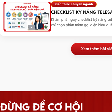
Kiến thức chuyên ngành
CHECKLIST KỸ NĂNG TELES
Khám phá ngay checklist kỹ năng tel
chí chọn phần mềm gọi điện hiệu quả 
Xem thêm bài vi
ĐỪNG ĐỂ CƠ HỘI