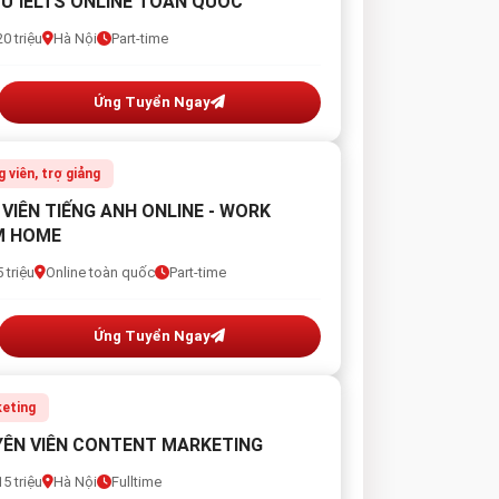
SƯ IELTS ONLINE TOÀN QUỐC
0 triệu
Hà Nội
Part-time
Ứng Tuyển Ngay
g viên, trợ giảng
 VIÊN TIẾNG ANH ONLINE - WORK
M HOME
 triệu
Online toàn quốc
Part-time
Ứng Tuyển Ngay
eting
ÊN VIÊN CONTENT MARKETING
5 triệu
Hà Nội
Fulltime