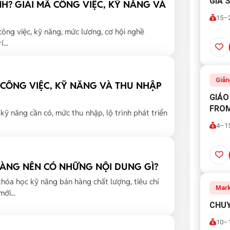
GIA 
H? GIẢI MÃ CÔNG VIỆC, KỸ NĂNG VÀ
15–2
công việc, kỹ năng, mức lương, cơ hội nghề
...
Giản
MÃ CÔNG VIỆC, KỸ NĂNG VÀ THU NHẬP
GIÁO
FRO
, kỹ năng cần có, mức thu nhập, lộ trình phát triển
4–15
ÀNG NÊN CÓ NHỮNG NỘI DUNG GÌ?
hóa học kỹ năng bán hàng chất lượng, tiêu chí
Mark
ới...
CHUY
10–1