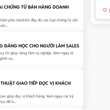
OẠI CHỨNG TỪ BÁN HÀNG DOANH
ám phá checklist đầy đủ các loại chứng từ cần
ản...
NG ĐÁNG HỌC CHO NGƯỜI LÀM SALES
uy tín giúp nâng tầm sự nghiệp. Xem ngay lộ
ành sa...
THUẬT GIAO TIẾP ĐỌC VỊ KHÁCH
 cao giúp đọc vị khách hàng. Xem ngay các kỹ
ục để b...