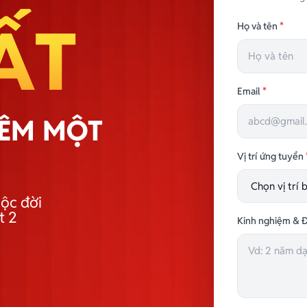
ẤT
Họ và tên
*
Email
*
HÊM MỘT
Vị trí ứng tuyển
ộc đời
t 2
Kinh nghiệm & Đ