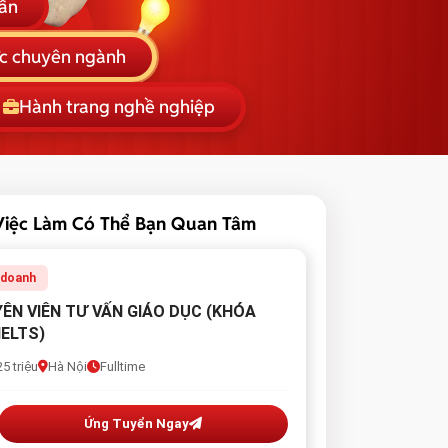
vấn
ức chuyên ngành
Hành trang nghề nghiệp
Việc Làm Có Thể Bạn Quan Tâm
 doanh
ÊN VIÊN TƯ VẤN GIÁO DỤC (KHÓA
IELTS)
5 triệu
Hà Nội
Fulltime
Ứng Tuyển Ngay