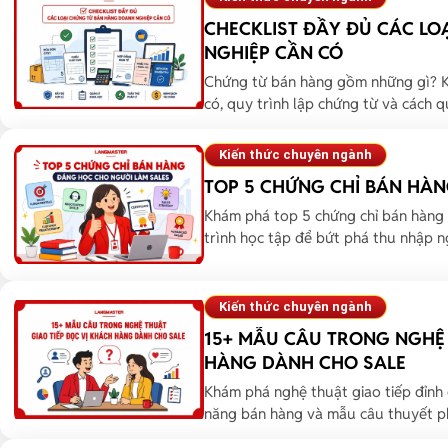
CHECKLIST ĐẦY ĐỦ CÁC L
NGHIỆP CẦN CÓ
Chứng từ bán hàng gồm những gì? Kh
có, quy trình lập chứng từ và cách qu
Kiến thức chuyên ngành
TOP 5 CHỨNG CHỈ BÁN HÀ
Khám phá top 5 chứng chỉ bán hàng 
trình học tập để bứt phá thu nhập ng
Kiến thức chuyên ngành
15+ MẪU CÂU TRONG NGHỆ 
HÀNG DÀNH CHO SALE
Khám phá nghệ thuật giao tiếp đỉnh
năng bán hàng và mẫu câu thuyết ph