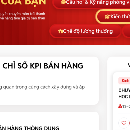
Câu hỏi & Kỹ năng phỏng 
Kiến th
Chế độ lương thưởng
5 CHỈ SỐ KPI BÁN HÀNG
Kinh
àng quan trọng cùng cách xây dựng và áp
CHUY
HỌC 
13–2
BÁN HÀNG THÔNG DỤNG