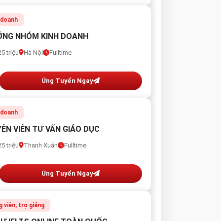
 doanh
NG NHÓM KINH DOANH
5 triệu
Hà Nội
Fulltime
Ứng Tuyển Ngay
 doanh
ÊN VIÊN TƯ VẤN GIÁO DỤC
5 triệu
Thanh Xuân
Fulltime
Ứng Tuyển Ngay
g viên, trợ giảng