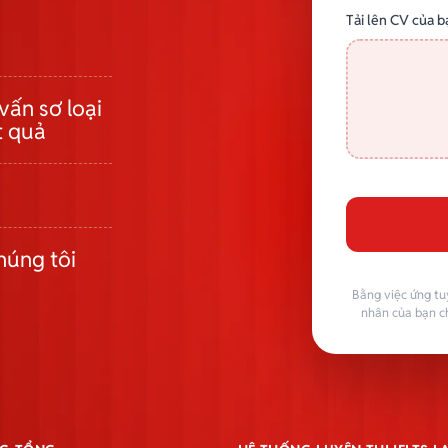
Tải lên CV của b
vấn sơ loại
t quả
húng tôi
Bằng việc ứng tu
nhân của bạn c