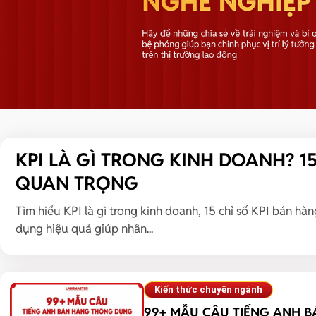
Kiến thức chuyên ngành
KPI LÀ GÌ TRONG KINH DOANH? 1
QUAN TRỌNG
Tìm hiểu KPI là gì trong kinh doanh, 15 chỉ số KPI bán h
dụng hiệu quả giúp nhân...
Kiến thức chuyên ngành
99+ MẪU CÂU TIẾNG ANH 