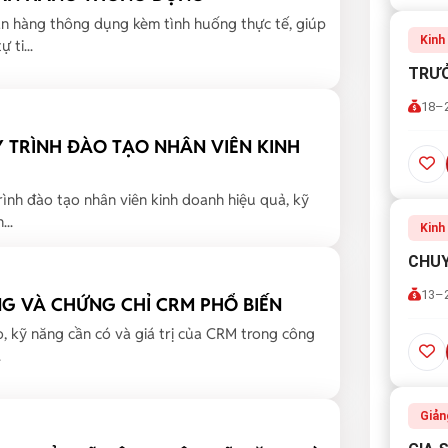
n hàng thông dụng kèm tình huống thực tế, giúp
Kinh
 ti...
TRƯỞ
18–2
Y TRÌNH ĐÀO TẠO NHÂN VIÊN KINH
rình đào tạo nhân viên kinh doanh hiệu quả, kỹ
...
Kinh
CHUY
13–2
NG VÀ CHỨNG CHỈ CRM PHỔ BIẾN
rò, kỹ năng cần có và giá trị của CRM trong công
.
Giản