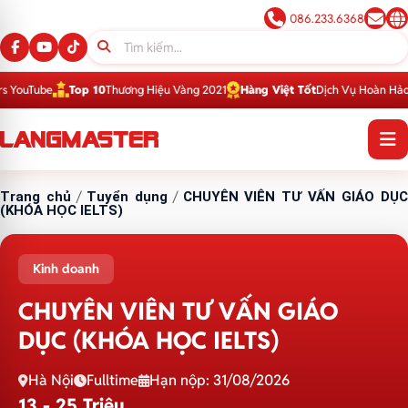
086.233.6368
Tube
Top 10
Thương Hiệu Vàng 2021
Hàng Việt Tốt
Dịch Vụ Hoàn Hảo 2016
Trang chủ
/
Tuyển dụng
/
CHUYÊN VIÊN TƯ VẤN GIÁO DỤ
(KHÓA HỌC IELTS)
Kinh doanh
CHUYÊN VIÊN TƯ VẤN GIÁO
DỤC (KHÓA HỌC IELTS)
Hà Nội
Fulltime
Hạn nộp: 31/08/2026
13 - 25 Triệu