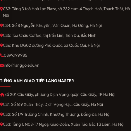
CS3: Tầng 3 toà Hoà Lạc Plaza, số 232 cụm 4 Thạch Hoà, Thạch Thất, Hà
Nội
CS4: Số 8 Nguyễn Khuyến, Văn Quán, Hà Đông, Hà Nội
CS5: Tòa Châu Coffee, thị trấn Lim, Tiên Du, Bắc Ninh
CS6: Khu DG02 đường Phủ Quốc, xã Quốc Oai, Hà Nội
0899.199.985
info@langgo.edu.vn
TIẾNG ANH GIAO TIẾP LANGMASTER
Số 201 Cầu Giấy, phường Dịch Vọng, quận Cầu Giấy, TP Hà Nội
CS1: Số 169 Xuân Thủy, Dịch Vọng Hậu, Cầu Giấy, Hà Nội
CS2: Số 179 Trường Chinh, Khương Thượng, Đống Đa, Hà Nội
CS3: Tầng 1, N03-T7 Ngoại Giao Đoàn, Xuân Tảo, Bắc Từ Liêm, Hà Nội