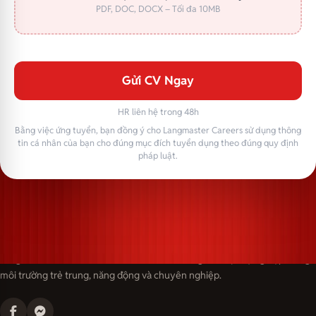
PDF, DOC, DOCX – Tối đa 10MB
Gửi CV Ngay
HR liên hệ trong 48h
Bằng việc ứng tuyển, bạn đồng ý cho Langmaster Careers sử dụng thông
tin cá nhân của bạn cho đúng mục đích tuyển dụng theo đúng quy định
pháp luật.
Langmaster — trải thảm đỏ, đón nhân tài. Cùng kiến tạo sự nghiệp trong
môi trường trẻ trung, năng động và chuyên nghiệp.