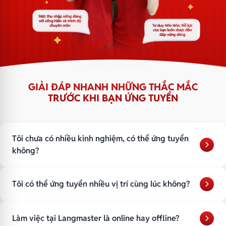
GIẢI ĐÁP NHANH NHỮNG THẮC MẮC
TRƯỚC KHI BẠN ỨNG TUYỂN
Tôi chưa có nhiều kinh nghiệm, có thể ứng tuyển
không?
Bạn sẽ được đào tạo từ đầu
Tôi có thể ứng tuyển nhiều vị trí cùng lúc không?
Có lộ trình rõ ràng
Được hỗ trợ trong quá trình làm việc
Bạn có thể apply nhiều vị trí phù hợp với nhu cầu & năng lực
Điều quan trọng là thái độ và khả năng học hỏi.
Làm việc tại Langmaster là online hay offline?