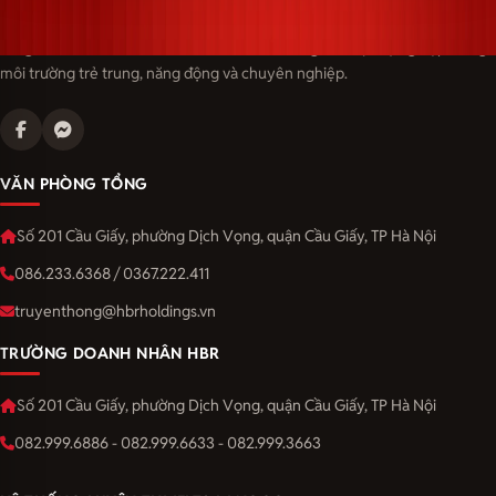
Langmaster — trải thảm đỏ, đón nhân tài. Cùng kiến tạo sự nghiệp trong
môi trường trẻ trung, năng động và chuyên nghiệp.
VĂN PHÒNG TỔNG
Số 201 Cầu Giấy, phường Dịch Vọng, quận Cầu Giấy, TP Hà Nội
086.233.6368 / 0367.222.411
truyenthong@hbrholdings.vn
TRƯỜNG DOANH NHÂN HBR
Số 201 Cầu Giấy, phường Dịch Vọng, quận Cầu Giấy, TP Hà Nội
082.999.6886 - 082.999.6633 - 082.999.3663