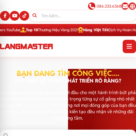
086.233.6368
uTube
Top 10
Thương Hiệu Vàng 2021
Hàng Việt Tốt
Dịch Vụ Hoàn Hảo 201
BẠN ĐANG TÌM CÔNG VIỆC....
HAY MỘT LỘ TRÌNH PHÁT TRIỂN RÕ RÀNG?
Gia nhập Langmaster là bước khởi đầu cho một hành trình bứt phá
giới hạn bản thân. Chúng tôi trân trọng từng sự cố gắng nhỏ nhất
và cam kết tạo nên một môi trường nơi mọi đóng góp của bạn đều
được sẻ chia, mọi thành quả bạn kiến tạo đều nhận về những đãi
ngộ xứng tầm.