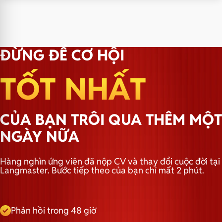
Training
Hotline:
082.999.3663
Pass → Nhận lớp
Email:
truyenthong@hbrholdings.vn
ĐỪNG ĐỂ CƠ HỘI
TỐT NHẤT
CỦA BẠN TRÔI QUA THÊM MỘT
NGÀY NỮA
Hàng nghìn ứng viên đã nộp CV và thay đổi cuộc đời tại
Langmaster. Bước tiếp theo của bạn chỉ mất 2 phút.
Phản hồi trong 48 giờ