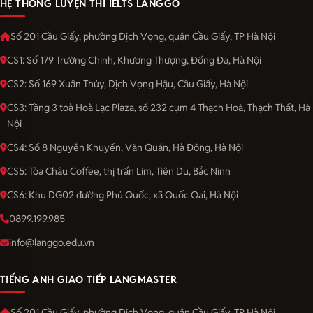
HỆ THỐNG LUYỆN THI IELTS LANGGO
Số 201 Cầu Giấy, phường Dịch Vọng, quận Cầu Giấy, TP Hà Nội
CS1: Số 179 Trường Chinh, Khương Thượng, Đống Đa, Hà Nội
CS2: Số 169 Xuân Thủy, Dịch Vọng Hậu, Cầu Giấy, Hà Nội
CS3: Tầng 3 toà Hoà Lạc Plaza, số 232 cụm 4 Thạch Hoà, Thạch Thất, Hà
Nội
CS4: Số 8 Nguyễn Khuyến, Văn Quán, Hà Đông, Hà Nội
CS5: Tòa Châu Coffee, thị trấn Lim, Tiên Du, Bắc Ninh
CS6: Khu DG02 đường Phủ Quốc, xã Quốc Oai, Hà Nội
0899.199.985
info@langgo.edu.vn
TIẾNG ANH GIAO TIẾP LANGMASTER
Số 201 Cầu Giấy, phường Dịch Vọng, quận Cầu Giấy, TP Hà Nội