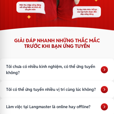
GIẢI ĐÁP NHANH NHỮNG THẮC MẮC
TRƯỚC KHI BẠN ỨNG TUYỂN
Tôi chưa có nhiều kinh nghiệm, có thể ứng tuyển
không?
Bạn sẽ được đào tạo từ đầu
Tôi có thể ứng tuyển nhiều vị trí cùng lúc không?
Có lộ trình rõ ràng
Được hỗ trợ trong quá trình làm việc
Bạn có thể apply nhiều vị trí phù hợp với nhu cầu & năng lực
Điều quan trọng là thái độ và khả năng học hỏi.
Làm việc tại Langmaster là online hay offline?