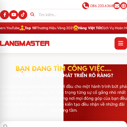
086.233.6368
uTube
Top 10
Thương Hiệu Vàng 2021
Hàng Việt Tốt
Dịch Vụ Hoàn Hảo 201
BẠN ĐANG TÌM CÔNG VIỆC....
HAY MỘT LỘ TRÌNH PHÁT TRIỂN RÕ RÀNG?
Gia nhập Langmaster là bước khởi đầu cho một hành trình bứt phá
giới hạn bản thân. Chúng tôi trân trọng từng sự cố gắng nhỏ nhất
và cam kết tạo nên một môi trường nơi mọi đóng góp của bạn đều
được sẻ chia, mọi thành quả bạn kiến tạo đều nhận về những đãi
ngộ xứng tầm.