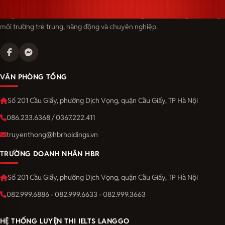
Langmaster — trải thảm đỏ, đón nhân tài. Cùng kiến tạo sự nghiệp trong
môi trường trẻ trung, năng động và chuyên nghiệp.
VĂN PHÒNG TỔNG
Số 201 Cầu Giấy, phường Dịch Vọng, quận Cầu Giấy, TP Hà Nội
086.233.6368 / 0367.222.411
truyenthong@hbrholdings.vn
TRƯỜNG DOANH NHÂN HBR
Số 201 Cầu Giấy, phường Dịch Vọng, quận Cầu Giấy, TP Hà Nội
082.999.6886 - 082.999.6633 - 082.999.3663
HỆ THỐNG LUYỆN THI IELTS LANGGO