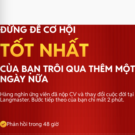
Pass → Nhận lớp
Email:
truyenthong@hbrholdings.vn
ĐỪNG ĐỂ CƠ HỘI
TỐT NHẤT
CỦA BẠN TRÔI QUA THÊM MỘT
NGÀY NỮA
Hàng nghìn ứng viên đã nộp CV và thay đổi cuộc đời tại
Langmaster. Bước tiếp theo của bạn chỉ mất 2 phút.
Phản hồi trong 48 giờ