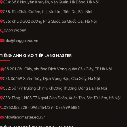
CS4: Số 8 Nguyễn Khuyến, Văn Quán, Hà Đông, Hà Nội
CS5: Tòa Châu Coffee, thị trấn Lim, Tiên Du, Bắc Ninh
CS6: Khu DG02 đường Phủ Quốc, xã Quốc Oai, Hà Nội
0899.199.985
info@langgo.edu.vn
TIẾNG ANH GIAO TIẾP LANGMASTER
Số 201 Cầu Giấy, phường Dịch Vọng, quận Cầu Giấy, TP Hà Nội
CS1: Số 169 Xuân Thủy, Dịch Vọng Hậu, Cầu Giấy, Hà Nội
CS2: Số 179 Trường Chinh, Khương Thượng, Đống Đa, Hà Nội
CS3: Tầng 1, N03-T7 Ngoại Giao Đoàn, Xuân Tảo, Bắc Từ Liêm, Hà Nội
0962.152.228 - 0962.154.139 - 078.999.6886
info@langmaster.edu.vn