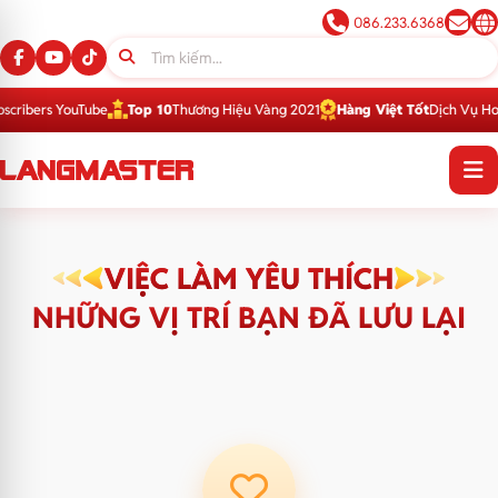
086.233.6368
ribers YouTube
Top 10
Thương Hiệu Vàng 2021
Hàng Việt Tốt
Dịch Vụ Hoàn
VIỆC LÀM YÊU THÍCH
NHỮNG VỊ TRÍ BẠN ĐÃ LƯU LẠI