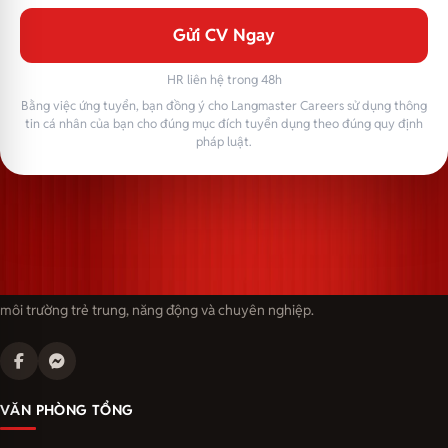
Gửi CV Ngay
HR liên hệ trong 48h
Bằng việc ứng tuyển, bạn đồng ý cho Langmaster Careers sử dụng thông
tin cá nhân của bạn cho đúng mục đích tuyển dụng theo đúng quy định
pháp luật.
Langmaster — trải thảm đỏ, đón nhân tài. Cùng kiến tạo sự nghiệp trong
môi trường trẻ trung, năng động và chuyên nghiệp.
VĂN PHÒNG TỔNG