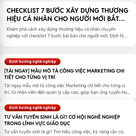
CHECKLIST 7 BƯỚC XÂY DỰNG THƯƠNG
HIỆU CÁ NHÂN CHO NGƯỜI MỚI BẮT
ĐẦU
Khám phá cách xây dựng thương hiệu cá nhân chuyên
nghiệp với checklist 7 bước bài bản cho người mới. Định hình
phong các...
Định hướng nghề nghiệp
[TẢI NGAY] MẪU MÔ TẢ CÔNG VIỆC MARKETING CHI
TIẾT CHO TỪNG VỊ TRÍ
Tải ngay mẫu mô tả công việc Marketing chi tiết cho từng vị
trí, từ nhân viên đến quản lý cấp cao, giúp bạn ứng tuyển ho...
Định hướng nghề nghiệp
TƯ VẤN TUYỂN SINH LÀ GÌ? CƠ HỘI NGHỀ NGHIỆP
TRONG LĨNH VỰC GIÁO DỤC
Tư vấn tuyển sinh là gì? Tìm hiểu công việc, kỹ năng cần có,