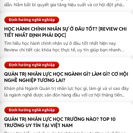
dẫn. Nắm bắt bí quyết gia tăng hiệu suất và cơ hội đột phá...
Định hướng nghề nghiệp
HỌC HÀNH CHÍNH NHÂN SỰ Ở ĐÂU TỐT? [REVIEW CHI
TIẾT NHẤT ĐỊNH PHẢI ĐỌC]
Tìm hiểu học hành chính nhân sự ở đâu tốt nhất hiện nay.
Review chi tiết các khóa học thực tế, uy tín giúp bạn nhanh
chó...
Định hướng nghề nghiệp
QUẢN TRỊ NHÂN LỰC HỌC NGÀNH GÌ? LÀM GÌ? CƠ HỘI
NGHỀ NGHIỆP TƯƠNG LAI?
Khám phá Ngành Quản trị nhân lực học gì, làm gì và vì sao đây
là ngành nghề được săn đón hàng đầu với cơ hội thăng tiến...
Định hướng nghề nghiệp
QUẢN TRỊ NHÂN LỰC HỌC TRƯỜNG NÀO? TOP 10
TRƯỜNG UY TÍN TẠI VIỆT NAM