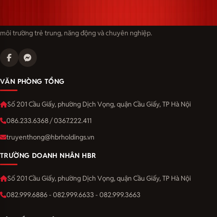
Langmaster — trải thảm đỏ, đón nhân tài. Cùng kiến tạo sự nghiệp trong
môi trường trẻ trung, năng động và chuyên nghiệp.
VĂN PHÒNG TỔNG
Số 201 Cầu Giấy, phường Dịch Vọng, quận Cầu Giấy, TP Hà Nội
086.233.6368 / 0367.222.411
truyenthong@hbrholdings.vn
TRƯỜNG DOANH NHÂN HBR
Số 201 Cầu Giấy, phường Dịch Vọng, quận Cầu Giấy, TP Hà Nội
082.999.6886 - 082.999.6633 - 082.999.3663