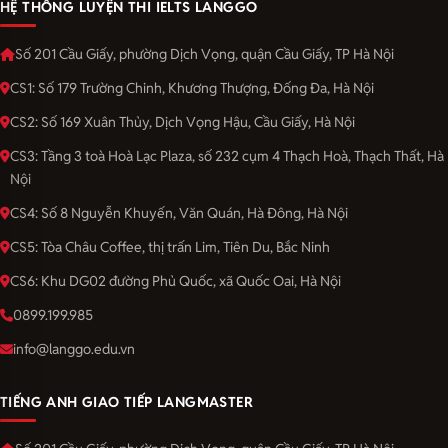
HỆ THỐNG LUYỆN THI IELTS LANGGO
Số 201 Cầu Giấy, phường Dịch Vọng, quận Cầu Giấy, TP Hà Nội
CS1: Số 179 Trường Chinh, Khương Thượng, Đống Đa, Hà Nội
CS2: Số 169 Xuân Thủy, Dịch Vọng Hậu, Cầu Giấy, Hà Nội
CS3: Tầng 3 toà Hoà Lạc Plaza, số 232 cụm 4 Thạch Hoà, Thạch Thất, Hà
Nội
CS4: Số 8 Nguyễn Khuyến, Văn Quán, Hà Đông, Hà Nội
CS5: Tòa Châu Coffee, thị trấn Lim, Tiên Du, Bắc Ninh
CS6: Khu DG02 đường Phủ Quốc, xã Quốc Oai, Hà Nội
0899.199.985
info@langgo.edu.vn
TIẾNG ANH GIAO TIẾP LANGMASTER