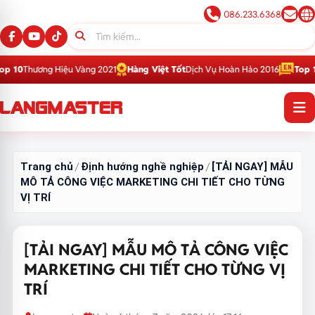
086.233.6368
Hiệu Vàng 2021
Hàng Việt Tốt
Dịch Vụ Hoàn Hảo 2016
Top 1
Thương Hiệu 
Trang chủ
Định hướng nghề nghiệp
[TẢI NGAY] MẪU
/
/
MÔ TẢ CÔNG VIỆC MARKETING CHI TIẾT CHO TỪNG
VỊ TRÍ
[TẢI NGAY] MẪU MÔ TẢ CÔNG VIỆC
MARKETING CHI TIẾT CHO TỪNG VỊ
TRÍ