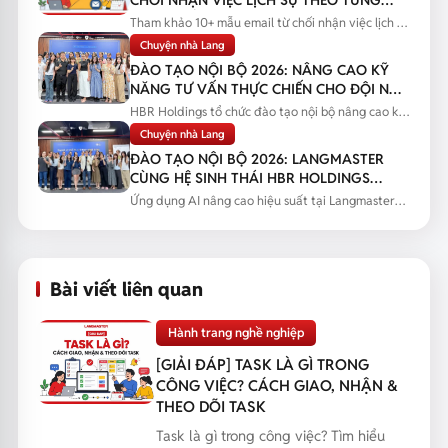
TÌNH HUỐNG
Tham khảo 10+ mẫu email từ chối nhận việc lịch sự
theo từng tình huống...
Chuyện nhà Lang
ĐÀO TẠO NỘI BỘ 2026: NÂNG CAO KỸ
NĂNG TƯ VẤN THỰC CHIẾN CHO ĐỘI NGŨ
SALES
HBR Holdings tổ chức đào tạo nội bộ nâng cao kỹ
năng tư vấn thực chiến...
Chuyện nhà Lang
ĐÀO TẠO NỘI BỘ 2026: LANGMASTER
CÙNG HỆ SINH THÁI HBR HOLDINGS
NÂNG CAO NĂNG LỰC ỨNG DỤNG AI
Ứng dụng AI nâng cao hiệu suất tại Langmaster
qua chương trình đào tạo...
Bài viết liên quan
Hành trang nghề nghiệp
[GIẢI ĐÁP] TASK LÀ GÌ TRONG
CÔNG VIỆC? CÁCH GIAO, NHẬN &
THEO DÕI TASK
Task là gì trong công việc? Tìm hiểu