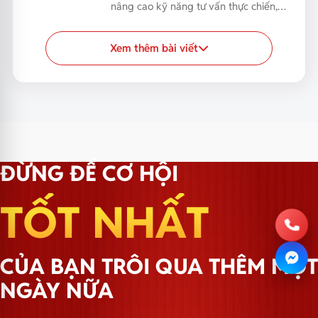
nâng cao kỹ năng tư vấn thực chiến,
giúp đội ngũ Sales...
Xem thêm bài viết
ĐỪNG ĐỂ CƠ HỘI
TỐT NHẤT
CỦA BẠN TRÔI QUA THÊM MỘT
NGÀY NỮA