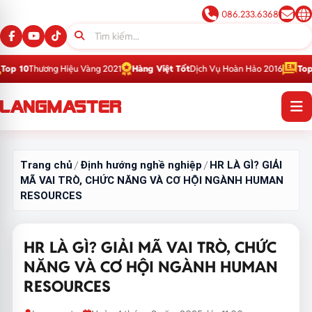
086.233.6368
 Hiệu Vàng 2021
Hàng Việt Tốt
Dịch Vụ Hoàn Hảo 2016
Top 1
Thương Hiệu
Trang chủ
Định hướng nghề nghiệp
HR LÀ GÌ? GIẢI
/
/
MÃ VAI TRÒ, CHỨC NĂNG VÀ CƠ HỘI NGÀNH HUMAN
RESOURCES
HR LÀ GÌ? GIẢI MÃ VAI TRÒ, CHỨC
NĂNG VÀ CƠ HỘI NGÀNH HUMAN
RESOURCES