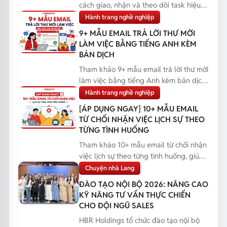
cách giao, nhận và theo dõi task hiệu
quả, giúp bạn q...
Hành trang nghề nghiệp
9+ MẪU EMAIL TRẢ LỜI THƯ MỜI
LÀM VIỆC BẰNG TIẾNG ANH KÈM
BẢN DỊCH
Tham khảo 9+ mẫu email trả lời thư mời
làm việc bằng tiếng Anh kèm bản dịch,
giúp bạn phản...
Hành trang nghề nghiệp
[ÁP DỤNG NGAY] 10+ MẪU EMAIL
TỪ CHỐI NHẬN VIỆC LỊCH SỰ THEO
TỪNG TÌNH HUỐNG
Tham khảo 10+ mẫu email từ chối nhận
việc lịch sự theo từng tình huống, giúp
bạn phản hồi...
Chuyện nhà Lang
ĐÀO TẠO NỘI BỘ 2026: NÂNG CAO
KỸ NĂNG TƯ VẤN THỰC CHIẾN
CHO ĐỘI NGŨ SALES
HBR Holdings tổ chức đào tạo nội bộ