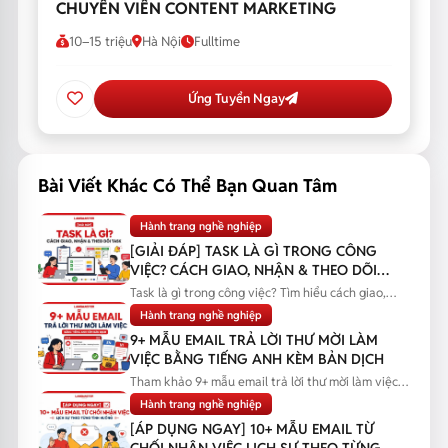
CHUYÊN VIÊN CONTENT MARKETING
10–15 triệu
Hà Nội
Fulltime
Ứng Tuyển Ngay
Bài Viết Khác Có Thể Bạn Quan Tâm
Hành trang nghề nghiệp
[GIẢI ĐÁP] TASK LÀ GÌ TRONG CÔNG
VIỆC? CÁCH GIAO, NHẬN & THEO DÕI
TASK
Task là gì trong công việc? Tìm hiểu cách giao,
nhận và theo dõi task...
Hành trang nghề nghiệp
9+ MẪU EMAIL TRẢ LỜI THƯ MỜI LÀM
VIỆC BẰNG TIẾNG ANH KÈM BẢN DỊCH
Tham khảo 9+ mẫu email trả lời thư mời làm việc
bằng tiếng Anh kèm bản...
Hành trang nghề nghiệp
[ÁP DỤNG NGAY] 10+ MẪU EMAIL TỪ
CHỐI NHẬN VIỆC LỊCH SỰ THEO TỪNG