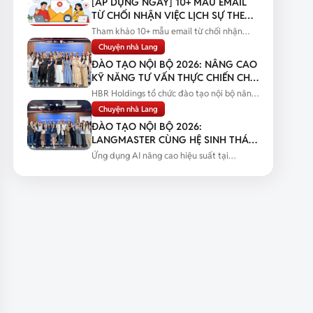
[ÁP DỤNG NGAY] 10+ MẪU EMAIL
TỪ CHỐI NHẬN VIỆC LỊCH SỰ THEO
TỪNG TÌNH HUỐNG
Tham khảo 10+ mẫu email từ chối nhận
việc lịch sự theo từng tình huống...
Chuyện nhà Lang
ĐÀO TẠO NỘI BỘ 2026: NÂNG CAO
KỸ NĂNG TƯ VẤN THỰC CHIẾN CHO
ĐỘI NGŨ SALES
HBR Holdings tổ chức đào tạo nội bộ nâng
cao kỹ năng tư vấn thực chiến...
Chuyện nhà Lang
ĐÀO TẠO NỘI BỘ 2026:
LANGMASTER CÙNG HỆ SINH THÁI
HBR HOLDINGS NÂNG CAO NĂNG
Ứng dụng AI nâng cao hiệu suất tại
LỰC ỨNG DỤNG AI
Langmaster qua chương trình đào tạo...