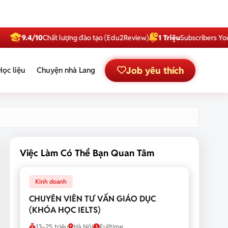
.4/10
Chất lượng đào tạo (Edu2Review)
1 Triệu
Subscribers YouTube
Job yêu thích
Học liệu
Chuyện nhà Lang
Việc Làm Có Thể Bạn Quan Tâm
Kinh doanh
CHUYÊN VIÊN TƯ VẤN GIÁO DỤC
(KHÓA HỌC IELTS)
13–25 triệu
Hà Nội
Fulltime