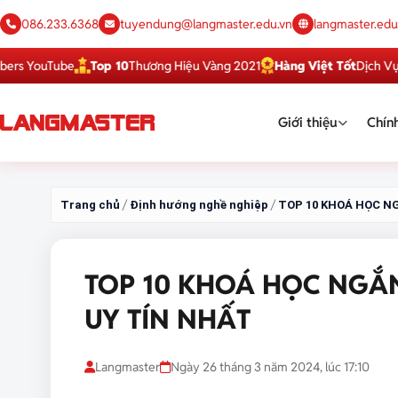
086.233.6368
tuyendung@langmaster.edu.vn
langmaster.edu
uTube
Top 10
Thương Hiệu Vàng 2021
Hàng Việt Tốt
Dịch Vụ Hoàn 
Giới thiệu
Chính
/
/
Trang chủ
Định hướng nghề nghiệp
TOP 10 KHOÁ HỌC N
TOP 10 KHOÁ HỌC NGẮ
UY TÍN NHẤT
Langmaster
Ngày 26 tháng 3 năm 2024, lúc 17:10