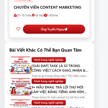
CHUYÊN VIÊN CONTENT MARKETING
10–15 triệu
Hà Nội
Fulltime
Ứng Tuyển Ngay
Bài Viết Khác Có Thể Bạn Quan Tâm
Hành trang nghề nghiệp
[GIẢI ĐÁP] TASK LÀ GÌ TRONG
CÔNG VIỆC? CÁCH GIAO, NHẬN &
THEO DÕI TASK
Task là gì trong công việc? Tìm hiểu cách
giao, nhận và theo dõi task...
Hành trang nghề nghiệp
9+ MẪU EMAIL TRẢ LỜI THƯ MỜI
LÀM VIỆC BẰNG TIẾNG ANH KÈM
BẢN DỊCH
Tham khảo 9+ mẫu email trả lời thư mời
làm việc bằng tiếng Anh kèm bản...
Hành trang nghề nghiệp