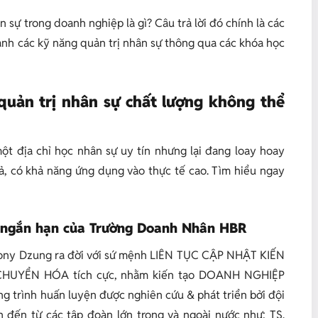
 sự trong doanh nghiệp là gì? Câu trả lời đó chính là các
hanh các kỹ năng quản trị nhân sự thông qua các khóa học
quản trị nhân sự chất lượng không thể
t địa chỉ học nhân sự uy tín nhưng lại đang loay hoay
ả, có khả năng ứng dụng vào thực tế cao. Tìm hiểu ngay
sự ngắn hạn của Trường Doanh Nhân HBR
Tony Dzung ra đời với sứ mệnh LIÊN TỤC CẬP NHẬT KIẾN
 CHUYỂN HÓA tích cực, nhằm kiến tạo DOANH NGHIỆP
trình huấn luyện được nghiên cứu & phát triển bởi đội
 đến từ các tập đoàn lớn trong và ngoài nước như: TS.