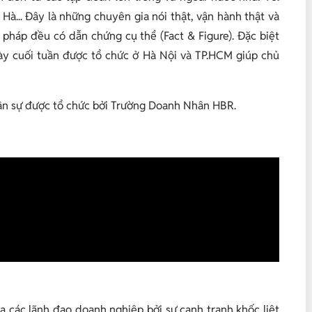
à... Đây là những chuyên gia nói thật, vận hành thật và
i pháp đều có dẫn chứng cụ thể (Fact & Figure). Đặc biệt
gày cuối tuần được tổ chức ở Hà Nội và TP.HCM giúp chủ
hân sự được tổ chức bởi Trường Doanh Nhân HBR.
 các lãnh đạo doanh nghiệp bởi sự cạnh tranh khốc liệt