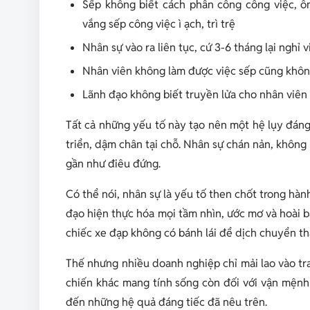
Sếp không biết cách phân công công việc, ô
vắng sếp công việc ì ạch, trì trệ
Nhân sự vào ra liên tục, cứ 3-6 tháng lại nghỉ v
Nhân viên không làm được việc sếp cũng không
Lãnh đạo không biết truyền lửa cho nhân viên
Tất cả những yếu tố này tạo nên một hệ lụy đán
triển, dậm chân tại chỗ. Nhân sự chán nản, không 
gần như điêu đứng.
Có thể nói, nhân sự là yếu tố then chốt trong hành 
đạo hiện thực hóa mọi tầm nhìn, ước mơ và hoài b
chiếc xe đạp không có bánh lái để dịch chuyển thậ
Thế nhưng nhiều doanh nghiệp chỉ mải lao vào t
chiến khác mang tính sống còn đối với vận mệnh 
đến những hệ quả đáng tiếc đã nêu trên.