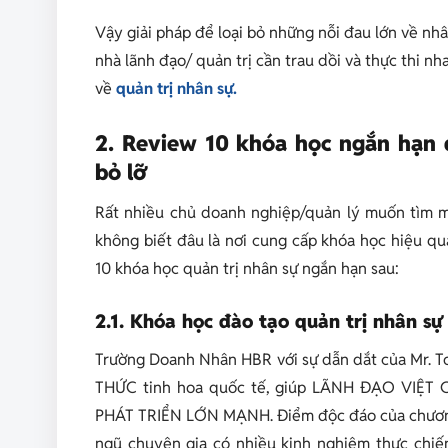
Vậy giải pháp để loại bỏ những nỗi đau lớn về nhân
nhà lãnh đạo/ quản trị cần trau dồi và thực thi n
về
quản trị nhân sự.
2. Review 10 khóa học ngắn hạn 
bỏ lỡ
Rất nhiều chủ doanh nghiệp/quản lý muốn tìm mộ
không biết đâu là nơi cung cấp khóa học hiệu qu
10 khóa học quản trị nhân sự ngắn hạn sau:
2.1. Khóa học đào tạo quản trị nhân 
Trường Doanh Nhân HBR với sự dẫn dắt của Mr. 
THỨC tinh hoa quốc tế, giúp LÃNH ĐẠO VIỆT
PHÁT TRIỂN LỚN MẠNH. Điểm độc đáo của chương 
ngũ chuyên gia có nhiều kinh nghiệm thực chiến