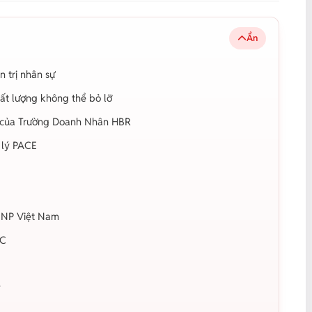
Ẩn
n trị nhân sự
hất lượng không thể bỏ lỡ
ạn của Trường Doanh Nhân HBR
 lý PACE
VNNP Việt Nam
EC
y