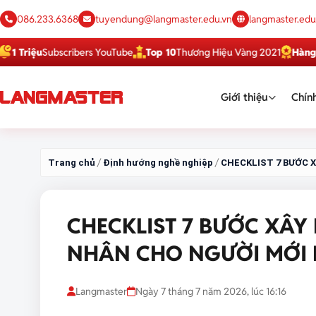
086.233.6368
tuyendung@langmaster.edu.vn
langmaster.edu
ệu
Subscribers YouTube
Top 10
Thương Hiệu Vàng 2021
Hàng Việt Tố
Giới thiệu
Chính
/
/
Trang chủ
Định hướng nghề nghiệp
CHECKLIST 7 BƯỚC 
CHECKLIST 7 BƯỚC XÂY
NHÂN CHO NGƯỜI MỚI 
Langmaster
Ngày 7 tháng 7 năm 2026, lúc 16:16