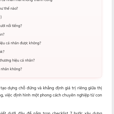
hư thế nào?
Q)
ười nổi tiếng?
ân?
hiệu cá nhân được không?
ok?
 thương hiệu cá nhân?
á nhân không?
ạo dựng chỗ đứng và khẳng định giá trị riêng giữa thị
ắng, việc định hình một phong cách chuyên nghiệp từ con
iết dưới đây để nắm trọn checklist 7 bước xây dựng