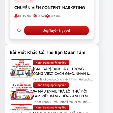
CHUYÊN VIÊN CONTENT MARKETING
10–15 triệu
Hà Nội
Fulltime
Ứng Tuyển Ngay
Bài Viết Khác Có Thể Bạn Quan Tâm
Hành trang nghề nghiệp
[GIẢI ĐÁP] TASK LÀ GÌ TRONG
CÔNG VIỆC? CÁCH GIAO, NHẬN &
THEO DÕI TASK
Task là gì trong công việc? Tìm hiểu cách
giao, nhận và theo dõi task...
Hành trang nghề nghiệp
9+ MẪU EMAIL TRẢ LỜI THƯ MỜI
LÀM VIỆC BẰNG TIẾNG ANH KÈM
BẢN DỊCH
Tham khảo 9+ mẫu email trả lời thư mời
làm việc bằng tiếng Anh kèm bản...
Hành trang nghề nghiệp