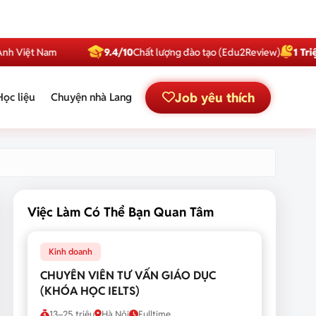
t Nam
9.4/10
Chất lượng đào tạo (Edu2Review)
1 Triệu
Subscr
Job yêu thích
Học liệu
Chuyện nhà Lang
Việc Làm Có Thể Bạn Quan Tâm
Kinh doanh
CHUYÊN VIÊN TƯ VẤN GIÁO DỤC
(KHÓA HỌC IELTS)
13–25 triệu
Hà Nội
Fulltime