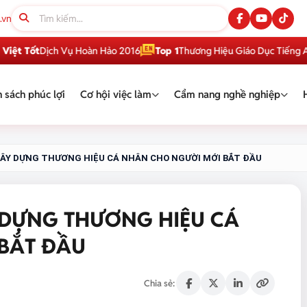
.vn
t
Dịch Vụ Hoàn Hảo 2016
Top 1
Thương Hiệu Giáo Dục Tiếng Anh Việ
 sách phúc lợi
Cơ hội việc làm
Cẩm nang nghề nghiệp
XÂY DỰNG THƯƠNG HIỆU CÁ NHÂN CHO NGƯỜI MỚI BẮT ĐẦU
 DỰNG THƯƠNG HIỆU CÁ
BẮT ĐẦU
Chia sẻ: