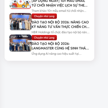
[ÁP DỤNG NGAY] 10+ MẪU EMAIL
TỪ CHỐI NHẬN VIỆC LỊCH SỰ THEO
TỪNG TÌNH HUỐNG
Tham khảo 10+ mẫu email từ chối nhận
việc lịch sự theo từng tình huống...
Chuyện nhà Lang
ĐÀO TẠO NỘI BỘ 2026: NÂNG CAO
KỸ NĂNG TƯ VẤN THỰC CHIẾN CHO
ĐỘI NGŨ SALES
HBR Holdings tổ chức đào tạo nội bộ nâng
cao kỹ năng tư vấn thực chiến...
Chuyện nhà Lang
ĐÀO TẠO NỘI BỘ 2026:
LANGMASTER CÙNG HỆ SINH THÁI
HBR HOLDINGS NÂNG CAO NĂNG
Ứng dụng AI nâng cao hiệu suất tại
LỰC ỨNG DỤNG AI
Langmaster qua chương trình đào tạo...