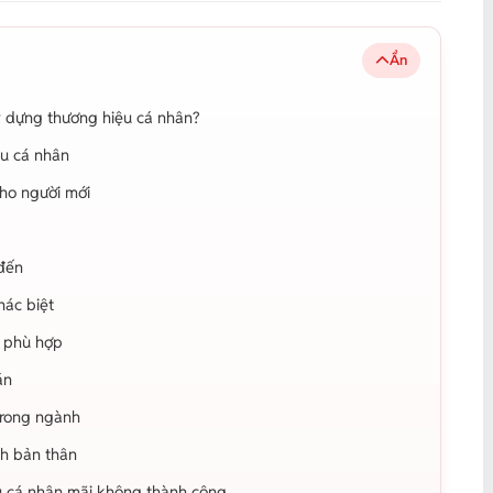
Ẩn
ây dựng thương hiệu cá nhân?
ệu cá nhân
cho người mới
đến
hác biệt
g phù hợp
án
trong ngành
ảnh bản thân
ệu cá nhân mãi không thành công