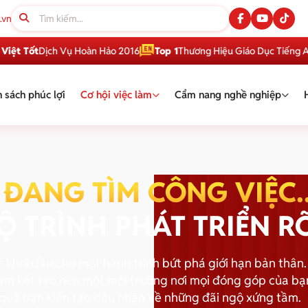
.vn
t
Dịch Vụ Hoàn Hảo 2016
Top 1
Thương Hiệu Giáo Dục Tiếng Anh Việt
 sách phúc lợi
Cơ hội việc làm
Cẩm nang nghề nghiệp
ĐANG TÌM CÔNG VIỆC..
Ộ TRÌNH PHÁT TRIỂN R
khởi đầu cho một hành trình bứt phá giới hạn bản thân.
am kết tạo nên một môi trường nơi mọi đóng góp của bạn
quả bạn kiến tạo đều nhận về những đãi ngộ xứng tầm.