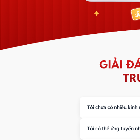
GIẢI 
TR
Tôi chưa có nhiều kinh
Bạn sẽ được đào tạo từ 
Tôi có thể ứng tuyển nh
Có lộ trình rõ ràng
Được hỗ trợ trong quá trì