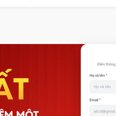
R
ldings.vn
Điền thông 
ẤT
Họ và tên
*
Email
*
HÊM MỘT