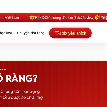
 Nam
9.4/10
Chất lượng đào tạo (Edu2Review)
1 Triệu
Subscr
Job yêu thích
Học liệu
Chuyện nhà Lang
..
Õ RÀNG?
 Chúng tôi trân trọng
 đều được sẻ chia, mọi