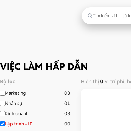
VIỆC LÀM HẤP DẪN
Bộ lọc
Hiển thị
0
vị trí phù 
Marketing
03
Nhân sự
01
Kinh doanh
03
Lập trình - IT
00