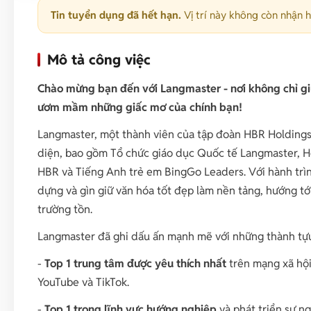
Tin tuyển dụng đã hết hạn.
Vị trí này không còn nhận 
Mô tả công việc
Chào mừng bạn đến với Langmaster - nơi không chỉ giú
ươm mầm những giấc mơ của chính bạn!
Langmaster, một thành viên của tập đoàn HBR Holdings, 
diện, bao gồm Tổ chức giáo dục Quốc tế Langmaster, H
HBR và Tiếng Anh trẻ em BingGo Leaders. Với hành trìn
dựng và gìn giữ văn hóa tốt đẹp làm nền tảng, hướng t
trường tồn.
Langmaster đã ghi dấu ấn mạnh mẽ với những thành tựu
-
Top 1 trung tâm được yêu thích nhất
trên mạng xã hội
YouTube và TikTok.
-
Top 1 trong lĩnh vực hướng nghiệp
và phát triển sự ng