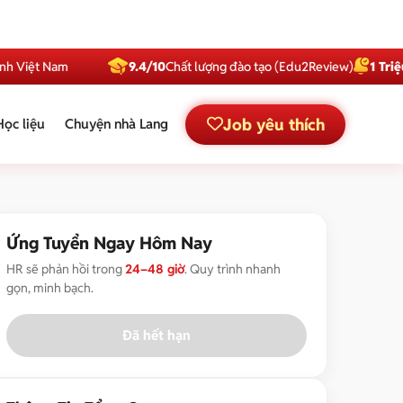
 Nam
9.4/10
Chất lượng đào tạo (Edu2Review)
1 Triệu
Subscr
Job yêu thích
Học liệu
Chuyện nhà Lang
Ứng Tuyển Ngay Hôm Nay
HR sẽ phản hồi trong
24–48 giờ
. Quy trình nhanh
gọn, minh bạch.
Đã hết hạn