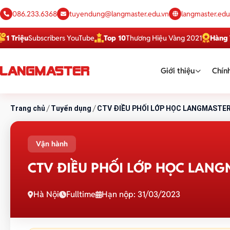
086.233.6368
tuyendung@langmaster.edu.vn
langmaster.edu
u
Subscribers YouTube
Top 10
Thương Hiệu Vàng 2021
Hàng Việt Tố
Giới thiệu
Chính
/
/
Trang chủ
Tuyển dụng
CTV ĐIỀU PHỐI LỚP HỌC LANGMASTE
Vận hành
CTV ĐIỀU PHỐI LỚP HỌC LAN
Hà Nội
Fulltime
Hạn nộp: 31/03/2023