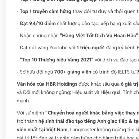
-
Top 1 truyền cảm hứng
thay đổi tư duy và thói quen t
-
Đạt 9,4/10 điểm
chất lượng đào tạo, xếp hạng xuất sắ
- Nhận chứng nhận
"Hàng Việt Tốt Dịch Vụ Hoàn Hảo"
- Đạt nút vàng Youtube với
1 triệu người
đăng ký kênh H
-
"Top 10 Thương hiệu Vàng 2021"
với dịch vụ đào tạo
- Sở hữu đội ngũ
700+ giảng viên
có trình độ IELTS từ
7
Văn hóa của HBR Holdings
được khắc sâu qua
6 giá trị
và Đổi mới không ngừng; Hiệu suất và Hiệu quả; Tính chí
mạnh.
Với sứ mệnh
“Chuyển hoá người khác bằng việc thay đ
trở thành
hệ sinh thái đào tạo tiếng Anh giao tiếp & 
viên nhất tại Việt Nam
, Langmaster không ngừng tìm 
giá trị tốt đẹp và truyền cảm hứng cho hàng triệu học 