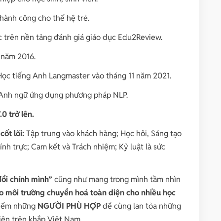
hành công cho thế hệ trẻ.
c trên nền tảng đánh giá giáo dục Edu2Review.
năm 2016.
ọc tiếng Anh Langmaster vào tháng 11 năm 2021.
 Anh ngữ ứng dụng phương pháp NLP.
.0 trở lên.
 cốt lõi:
T
ập trung vào khách hàng; Học hỏi, Sáng tạo
nh trực; Cam kết và Trách nhiệm; Kỷ luật là sức
ổi chính mình”
cũng như mang trong mình tầm nhìn
tạo môi trường chuyển hoá toàn diện cho nhiều học
kiếm những
NGƯỜI PHÙ HỢP
để cùng lan tỏa những
viên trên khắp Việt Nam.