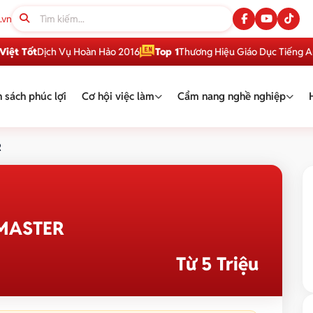
.vn
t
Dịch Vụ Hoàn Hảo 2016
Top 1
Thương Hiệu Giáo Dục Tiếng Anh Việt
 sách phúc lợi
Cơ hội việc làm
Cẩm nang nghề nghiệp
R
GMASTER
Từ 5 Triệu