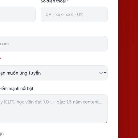
Số điện thoại
*
TRƯỞNG NHÓM HÀNH CHÍNH
*
iểm mạnh nổi bật
ạn