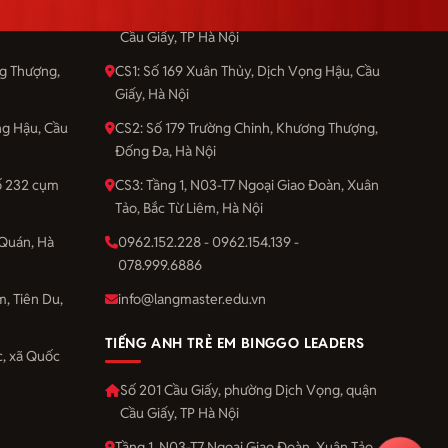
Vọng, quận
Số 201 Cầu Giấy, phường Dịch Vọng, quận
Cầu Giấy, TP Hà Nội
ng Thượng,
CS1: Số 169 Xuân Thủy, Dịch Vọng Hậu, Cầu
Giấy, Hà Nội
ng Hậu, Cầu
CS2: Số 179 Trường Chinh, Khương Thượng,
Đống Đa, Hà Nội
số 232 cụm
CS3: Tầng 1, N03-T7 Ngoại Giao Đoàn, Xuân
Tảo, Bắc Từ Liêm, Hà Nội
Quán, Hà
0962.152.228 - 0962.154.139 -
078.999.6886
m, Tiên Du,
info@langmaster.edu.vn
TIẾNG ANH TRẺ EM BINGGO LEADERS
, xã Quốc
Số 201 Cầu Giấy, phường Dịch Vọng, quận
Cầu Giấy, TP Hà Nội
Tầng 1, N03-T7 Ngoại Giao Đoàn, Xuân Tảo,