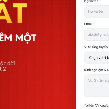
ẤT
Họ và tên
*
Email
*
HÊM MỘT
Vị trí ứng tuyển
ộc đời
t 2
Kinh nghiệm & Đ
Tải lên CV của b