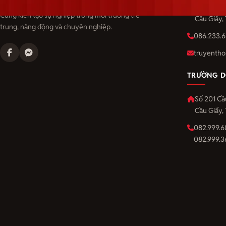
Langmaster — trải thảm đỏ, đón nhân tài.
Số 201 Cầ
Cùng kiến tạo sự nghiệp trong môi trường trẻ
Cầu Giấy,
trung, năng động và chuyên nghiệp.
086.233.6
truyentho
TRƯỜNG D
Số 201 Cầ
Cầu Giấy,
082.999.6
082.999.3