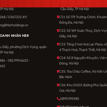
u Giấy, phường Dịch Vọng, quận
Số 201 Cầu Giấy, phường Dịch 
 TP Hà Nội
Cầu Giấy, TP Hà Nội
368 / 0367.222.411
CS1: Số 179 Trường Chinh, Khươ
Đống Đa, Hà Nội
ng@hbrholdings.vn
CS2: Số 169 Xuân Thủy, Dịch Vọ
OANH NHÂN HBR
Giấy, Hà Nội
CS3: Tầng 3 toà Hoà Lạc Plaza, 
u Giấy, phường Dịch Vọng, quận
4 Thạch Hoà, Thạch Thất, Hà Nội
 TP Hà Nội
CS4: Số 8 Nguyễn Khuyến, Văn 
886 - 082.999.6633 -
Đông, Hà Nội
663
CS5: Tòa Châu Coffee, thị trấn Li
Bắc Ninh
CS6: Khu DG02 đường Phủ Quốc
Oai, Hà Nội
0899.199.985
info@langgo.edu.vn