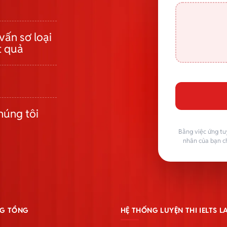
vấn sơ loại
t quả
húng tôi
Bằng việc ứng tu
nhân của bạn c
G TỔNG
HỆ THỐNG LUYỆN THI IELTS 