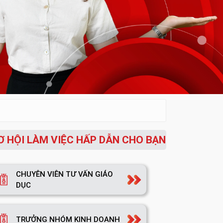
Ơ HỘI LÀM VIỆC HẤP DẪN CHO BẠN
CHUYÊN VIÊN TƯ VẤN GIÁO
DỤC
TRƯỞNG NHÓM KINH DOANH