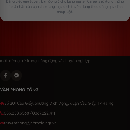
Bằng việc ứng tuyển, bạn đồng ý cho Langmaster Careers sử dụng thông
tin cá nhân của bạn cho đúng mục đích tuyển dụng theo đúng quy định
pháp luật.
Langmaster — trải thảm đỏ, đón nhân tài. Cùng kiến tạo sự nghiệp trong
môi trường trẻ trung, năng động và chuyên nghiệp.
VĂN PHÒNG TỔNG
Số 201 Cầu Giấy, phường Dịch Vọng, quận Cầu Giấy, TP Hà Nội
086.233.6368 / 0367.222.411
truyenthong@hbrholdings.vn