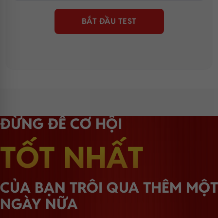
BẮT ĐẦU TEST
ĐỪNG ĐỂ CƠ HỘI
TỐT NHẤT
CỦA BẠN TRÔI QUA THÊM MỘT
NGÀY NỮA