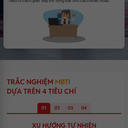
hiểu rõ cách giao tiếp với từng loại tính cách khác nhau.
TRẮC NGHIỆM
MBTI
DỰA TRÊN 4 TIÊU CHÍ
01
02
03
04
XU HƯỚNG TỰ NHIÊN