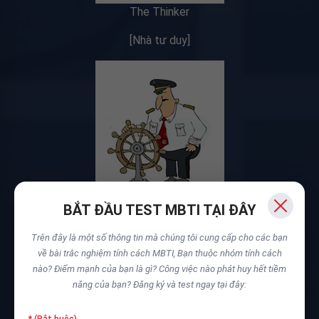
The Thinker
[Nhà tư duy]
BẮT ĐẦU TEST MBTI TẠI ĐÂY
The Visionary
Trên đây là một số thông tin mà chúng tôi cung cấp cho các bạn
về bài trắc nghiệm tính cách MBTI,
Bạn thuộc nhóm tính cách
[Người nhìn xa]
nào? Điểm mạnh của bạn là gì? Công việc nào phát huy hết tiềm
năng của bạn?
Đăng ký và test ngay tại đây:
* (Bắt buộc)