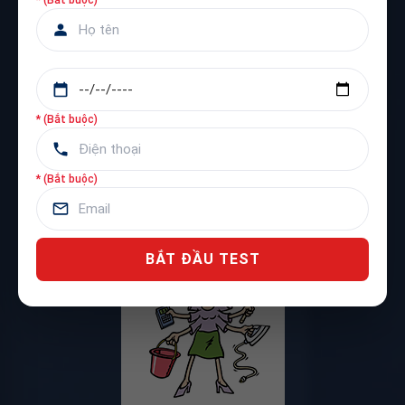
* (Bắt buộc)
The Nurturer
* (Bắt buộc)
[Người nuôi dưỡng]
BẮT ĐẦU TEST