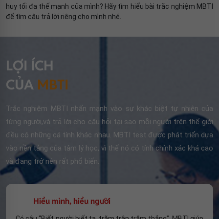
huy tối đa thế mạnh của mình? Hãy tìm hiểu bài trắc nghiệm MBTI
để tìm câu trả lời riêng cho mình nhé.
LỢI ÍCH
CỦA
MBTI
Trắc nghiệm MBTI nhấn mạnh vào sự khác biệt tự nhiên của
từng người,và trả lời cho câu hỏi tại sao mỗi người trên thế giới
đều có những cá tính khác nhau. MBTI test được phát triển dựa
vào nền tảng của tâm lý học, vì thế nó có tính chính xác khá cao
và đang trở nên rất phổ biến.
Hiểu mình, hiểu người
Có câu “Biết người biết ta, trăm trận trăm thắng”, MBTI giúp