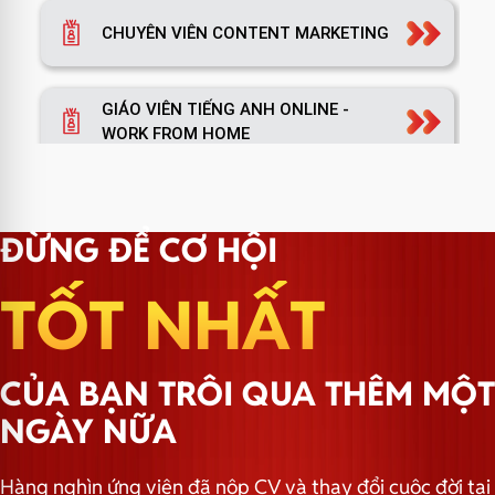
CHUYÊN VIÊN CONTENT MARKETING
GIÁO VIÊN TIẾNG ANH ONLINE -
WORK FROM HOME
TRƯỞNG PHÒNG MARKETING
ĐỪNG ĐỂ CƠ HỘI
TỐT NHẤT
TRƯỞNG NHÓM HÀNH CHÍNH
CỦA BẠN TRÔI QUA THÊM MỘT
NGÀY NỮA
Hàng nghìn ứng viên đã nộp CV và thay đổi cuộc đời tại