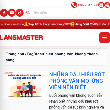
086.233.6368
ribers YouTube
Top 10
Thương Hiệu Vàng 2021
Hàng Việt Tốt
Dịch Vụ Hoàn
Trang chủ
/Tag/#dau-hieu-phong-van-khong-thanh-
cong
NHỮNG DẤU HIỆU RỚT
PHỎNG VẤN MỌI ỨNG
VIÊN NÊN BIẾT
Buổi phỏng vấn không suôn sẻ?
Nhận biết những dấu hiệu rớt
phỏng vấn để rút kinh nghiệm và