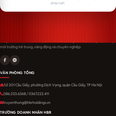
pháp luật.
Langmaster — trải thảm đỏ, đón nhân tài. Cùng kiến tạo sự nghiệp trong
môi trường trẻ trung, năng động và chuyên nghiệp.
VĂN PHÒNG TỔNG
Số 201 Cầu Giấy, phường Dịch Vọng, quận Cầu Giấy, TP Hà Nội
086.233.6368 / 0367.222.411
truyenthong@hbrholdings.vn
TRƯỜNG DOANH NHÂN HBR