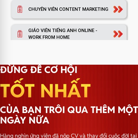
CHUYÊN VIÊN CONTENT MARKETING
GIÁO VIÊN TIẾNG ANH ONLINE -
WORK FROM HOME
TRƯỞNG NHÓM MARKETING
ĐỪNG ĐỂ CƠ HỘI
TỐT NHẤT
TRƯỞNG PHÒNG MARKETING
CỦA BẠN TRÔI QUA THÊM MỘT
TRƯỞNG NHÓM HÀNH CHÍNH
NGÀY NỮA
Hàng nghìn ứng viên đã nộp CV và thay đổi cuộc đời tại