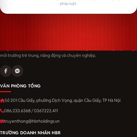
pháp luật.
Langmaster — trải thảm đỏ, đón nhân tài. Cùng kiến tạo sự nghiệp trong
môi trường trẻ trung, năng động và chuyên nghiệp.
VĂN PHÒNG TỔNG
Số 201 Cầu Giấy, phường Dịch Vọng, quận Cầu Giấy, TP Hà Nội
086.233.6368 / 0367.222.411
truyenthong@hbrholdings.vn
TRƯỜNG DOANH NHÂN HBR