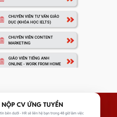
CHUYÊN VIÊN TƯ VẤN GIÁO
DỤC (KHÓA HỌC IELTS)
CHUYÊN VIÊN CONTENT
MARKETING
GIÁO VIÊN TIẾNG ANH
ONLINE - WORK FROM HOME
TRƯỞNG NHÓM MARKETING
NỘP CV ỨNG TUYỂN
TRƯỞNG PHÒNG MARKETING
tin bên dưới - HR sẽ liên hệ bạn trong 48 giờ làm việc