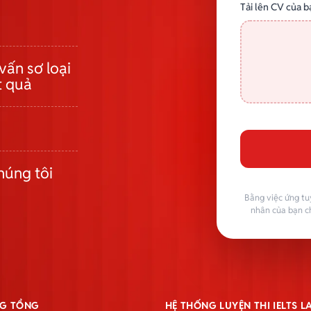
Tải lên CV của b
vấn sơ loại
t quả
húng tôi
Bằng việc ứng tu
nhân của bạn c
G TỔNG
HỆ THỐNG LUYỆN THI IELTS 