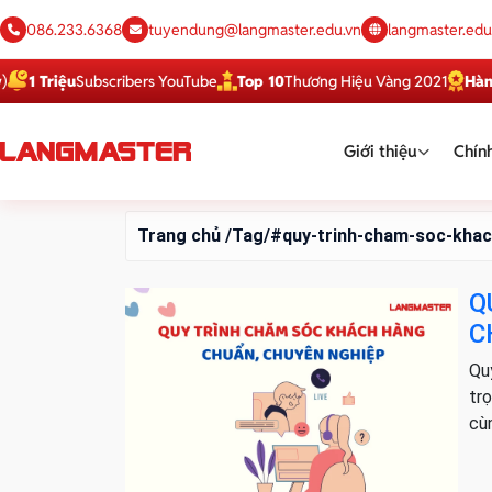
086.233.6368
tuyendung@langmaster.edu.vn
langmaster.edu
1 Triệu
Subscribers YouTube
Top 10
Thương Hiệu Vàng 2021
Hàng V
Giới thiệu
Chính
Trang chủ
/Tag/#quy-trinh-cham-soc-kha
Q
C
Qu
tr
cù