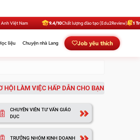
h Việt Nam
9.4/10
Chất lượng đào tạo (Edu2Review)
1 Triệu
Job yêu thích
Học liệu
Chuyện nhà Lang
Ơ HỘI LÀM VIỆC HẤP DẪN CHO BẠN
CHUYÊN VIÊN TƯ VẤN GIÁO
DỤC
TRƯỞNG NHÓM KINH DOANH