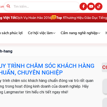
.vn
iệt Tốt
Dịch Vụ Hoàn Hảo 2016
Top 1
Thương Hiệu Giáo Dục Tiếng An
 sách phúc lợi
Cơ hội việc làm
Cẩm nang nghề nghiệp
ch-hang
UY TRÌNH CHĂM SÓC KHÁCH HÀNG
C
HUẨN, CHUYÊN NGHIỆP
y trình chăm sóc khách hàng chuẩn đóng vai trò rất quan
ọng trong hoạt động kinh doanh của doanh nghiệp. Hãy
ng Langmaster tìm hiểu chi tiết ngay nhé!