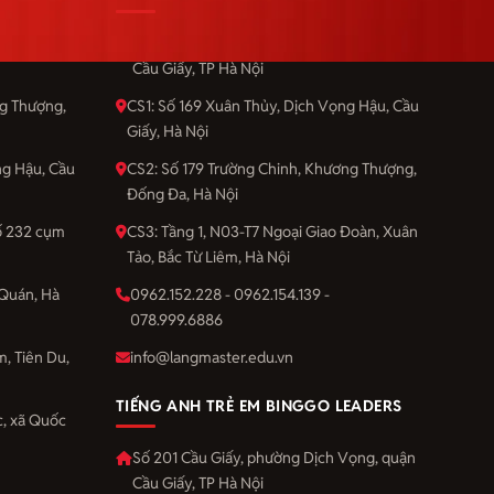
Vọng, quận
Số 201 Cầu Giấy, phường Dịch Vọng, quận
Cầu Giấy, TP Hà Nội
ng Thượng,
CS1: Số 169 Xuân Thủy, Dịch Vọng Hậu, Cầu
Giấy, Hà Nội
ng Hậu, Cầu
CS2: Số 179 Trường Chinh, Khương Thượng,
Đống Đa, Hà Nội
số 232 cụm
CS3: Tầng 1, N03-T7 Ngoại Giao Đoàn, Xuân
Tảo, Bắc Từ Liêm, Hà Nội
Quán, Hà
0962.152.228 - 0962.154.139 -
078.999.6886
m, Tiên Du,
info@langmaster.edu.vn
TIẾNG ANH TRẺ EM BINGGO LEADERS
, xã Quốc
Số 201 Cầu Giấy, phường Dịch Vọng, quận
Cầu Giấy, TP Hà Nội