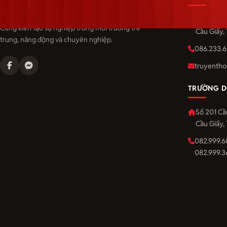
Langmaster — trải thảm đỏ, đón nhân tài.
Số 201 Cầ
Cùng kiến tạo sự nghiệp trong môi trường trẻ
Cầu Giấy,
trung, năng động và chuyên nghiệp.
086.233.6
truyentho
TRƯỜNG D
Số 201 Cầ
Cầu Giấy,
082.999.6
082.999.3