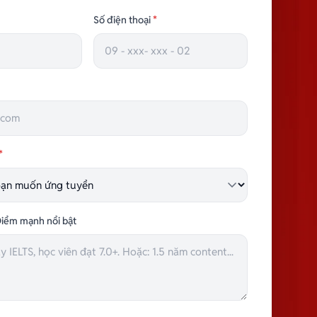
TRƯỞNG NHÓM HÀNH CHÍNH
Số điện thoại
*
*
iểm mạnh nổi bật