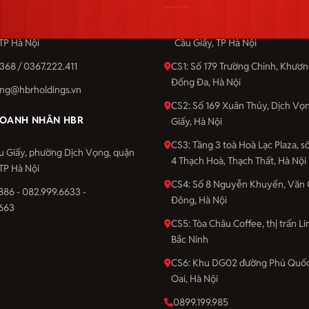
u Giấy, phường Dịch Vọng, quận
Số 201 Cầu Giấy, phường Dịch 
 TP Hà Nội
Cầu Giấy, TP Hà Nội
368 / 0367.222.411
CS1: Số 179 Trường Chinh, Khươ
Đống Đa, Hà Nội
ng@hbrholdings.vn
CS2: Số 169 Xuân Thủy, Dịch Vọ
OANH NHÂN HBR
Giấy, Hà Nội
CS3: Tầng 3 toà Hoà Lạc Plaza, 
u Giấy, phường Dịch Vọng, quận
4 Thạch Hoà, Thạch Thất, Hà Nội
 TP Hà Nội
CS4: Số 8 Nguyễn Khuyến, Văn 
886 - 082.999.6633 -
Đông, Hà Nội
663
CS5: Tòa Châu Coffee, thị trấn Li
Bắc Ninh
CS6: Khu DG02 đường Phủ Quốc
Oai, Hà Nội
0899.199.985