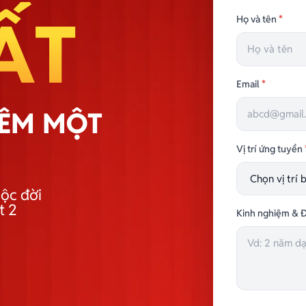
ẤT
Họ và tên
*
Email
*
HÊM MỘT
Vị trí ứng tuyển
ộc đời
t 2
Kinh nghiệm & Đ