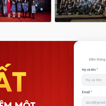
Điền thông 
ẤT
Họ và tên
*
Email
*
HÊM MỘT