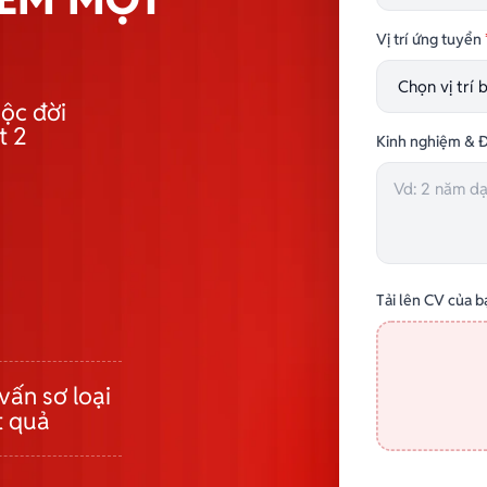
Vị trí ứng tuyển
ộc đời
t 2
Kinh nghiệm & Đ
Tải lên CV của b
vấn sơ loại
t quả