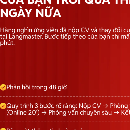
NGÀY NỮA
Hàng nghìn ứng viên đã nộp CV và thay đổi cu
tại Langmaster. Bước tiếp theo của bạn chỉ mấ
phút.
Phản hồi trong 48 giờ
Quy trình 3 bước rõ ràng: Nộp CV → Phỏng 
(Online 20') → Phỏng vấn chuyên sâu → Kế