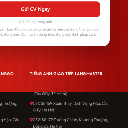
Gửi CV Ngay
HR liên hệ trong 48h
yển, bạn đồng ý cho Langmaster Careers sử dụng thông tin cá
ho đúng mục đích tuyển dụng theo đúng quy định pháp luật.
LANGGO
TIẾNG ANH GIAO TIẾP LANGMASTER
Vọng, quận
Số 201 Cầu Giấy, phường Dịch Vọng, quận
Cầu Giấy, TP Hà Nội
ng Thượng,
CS1: Số 169 Xuân Thủy, Dịch Vọng Hậu, Cầu
Giấy, Hà Nội
ng Hậu, Cầu
CS2: Số 179 Trường Chinh, Khương Thượng,
Đống Đa, Hà Nội