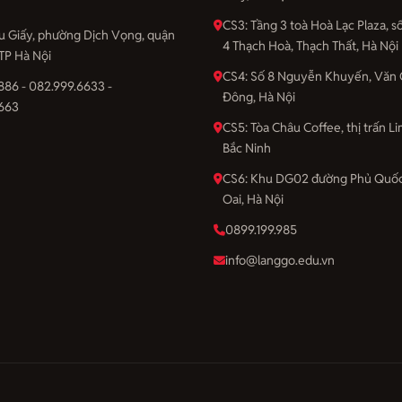
CS3: Tầng 3 toà Hoà Lạc Plaza, 
u Giấy, phường Dịch Vọng, quận
4 Thạch Hoà, Thạch Thất, Hà Nội
 TP Hà Nội
CS4: Số 8 Nguyễn Khuyến, Văn 
886 - 082.999.6633 -
Đông, Hà Nội
663
CS5: Tòa Châu Coffee, thị trấn Li
Bắc Ninh
CS6: Khu DG02 đường Phủ Quốc
Oai, Hà Nội
0899.199.985
info@langgo.edu.vn