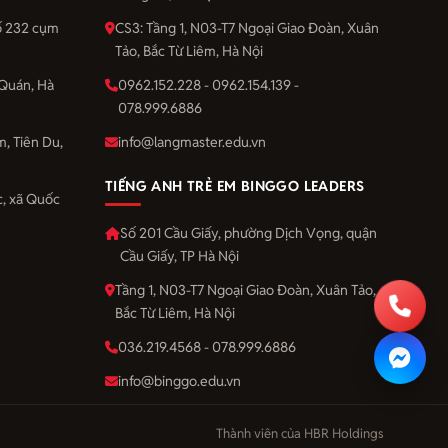
số 232 cụm
CS3: Tầng 1, N03-T7 Ngoại Giao Đoàn, Xuân
Tảo, Bắc Từ Liêm, Hà Nội
Quán, Hà
0962.152.228 - 0962.154.139 -
078.999.6886
m, Tiên Du,
info@langmaster.edu.vn
TIẾNG ANH TRẺ EM BINGGO LEADERS
, xã Quốc
Số 201 Cầu Giấy, phường Dịch Vọng, quận
Cầu Giấy, TP Hà Nội
Tầng 1, N03-T7 Ngoại Giao Đoàn, Xuân Tảo,
Bắc Từ Liêm, Hà Nội
036.219.4568 - 078.999.6886
info@binggo.edu.vn
Thành viên của HBR Holdings