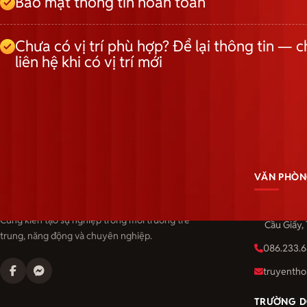
Bảo mật thông tin hoàn toàn
Chưa có vị trí phù hợp? Để lại thông tin — c
liên hệ khi có vị trí mới
VĂN PHÒN
Langmaster — trải thảm đỏ, đón nhân tài.
Số 201 Cầ
Cùng kiến tạo sự nghiệp trong môi trường trẻ
Cầu Giấy,
trung, năng động và chuyên nghiệp.
086.233.6
truyentho
TRƯỜNG D