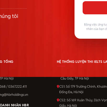
húng tôi
Bằng việc ứng tu
nhân của bạn c
G TỔNG
HỆ THỐNG LUYỆN THI IELTS 
u Giấy, phường Dịch Vọng, quận
Số 201 Cầu Giấy, phường Dịch 
 TP Hà Nội
Cầu Giấy, TP Hà Nội
368 / 0367.222.411
CS1: Số 179 Trường Chinh, Khươ
Đống Đa, Hà Nội
ng@hbrholdings.vn
CS2: Số 169 Xuân Thủy, Dịch Vọ
OANH NHÂN HBR
Giấy, Hà Nội