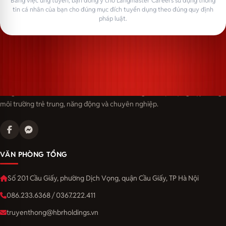
Bằng việc ứng tuyển, bạn đồng ý cho Langmaster Careers sử dụng thông
tin cá nhân của bạn cho đúng mục đích tuyển dụng theo đúng quy định
pháp luật.
Langmaster — trải thảm đỏ, đón nhân tài. Cùng kiến tạo sự nghiệp trong
môi trường trẻ trung, năng động và chuyên nghiệp.
VĂN PHÒNG TỔNG
Số 201 Cầu Giấy, phường Dịch Vọng, quận Cầu Giấy, TP Hà Nội
086.233.6368 / 0367.222.411
truyenthong@hbrholdings.vn