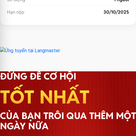
Hạn nộp
30/10/2025
ĐỪNG ĐỂ CƠ HỘI
TỐT NHẤT
CỦA BẠN TRÔI QUA THÊM MỘT
NGÀY NỮA