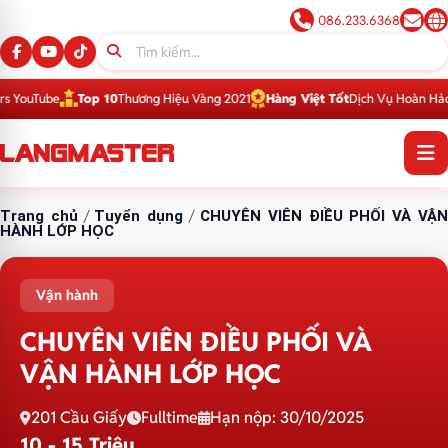
086.233.6368
uTube
Top 10
Thương Hiệu Vàng 2021
Hàng Việt Tốt
Dịch Vụ Hoàn Hảo 201
Trang chủ
/
Tuyển dụng
/
CHUYÊN VIÊN ĐIỀU PHỐI VÀ VẬ
HÀNH LỚP HỌC
Vận hành
CHUYÊN VIÊN ĐIỀU PHỐI VÀ
VẬN HÀNH LỚP HỌC
201 Cầu Giấy
Fulltime
Hạn nộp: 30/10/2025
10 - 15 Triệu