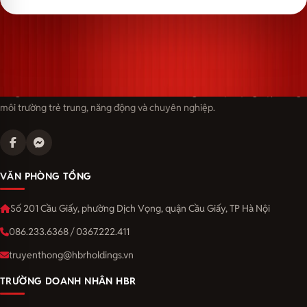
Langmaster — trải thảm đỏ, đón nhân tài. Cùng kiến tạo sự nghiệp trong
môi trường trẻ trung, năng động và chuyên nghiệp.
VĂN PHÒNG TỔNG
Số 201 Cầu Giấy, phường Dịch Vọng, quận Cầu Giấy, TP Hà Nội
086.233.6368 / 0367.222.411
truyenthong@hbrholdings.vn
TRƯỜNG DOANH NHÂN HBR