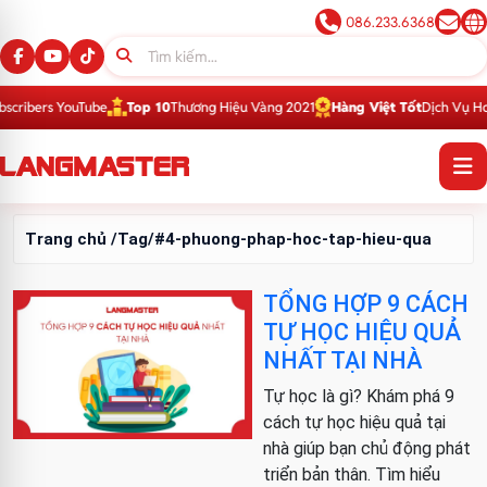
086.233.6368
ribers YouTube
Top 10
Thương Hiệu Vàng 2021
Hàng Việt Tốt
Dịch Vụ Hoàn
Trang chủ
/Tag/#4-phuong-phap-hoc-tap-hieu-qua
TỔNG HỢP 9 CÁCH
TỰ HỌC HIỆU QUẢ
NHẤT TẠI NHÀ
Tự học là gì? Khám phá 9
cách tự học hiệu quả tại
nhà giúp bạn chủ động phát
triển bản thân. Tìm hiểu