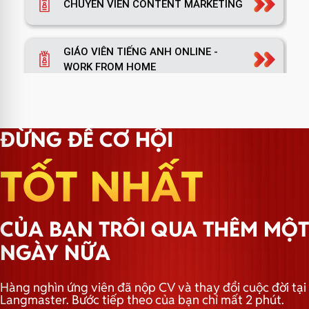
CHUYÊN VIÊN CONTENT MARKETING
GIÁO VIÊN TIẾNG ANH ONLINE -
WORK FROM HOME
TRƯỞNG NHÓM MARKETING
ĐỪNG ĐỂ CƠ HỘI
TỐT NHẤT
TRƯỞNG PHÒNG MARKETING
CỦA BẠN TRÔI QUA THÊM MỘT
TRƯỞNG NHÓM HÀNH CHÍNH
NGÀY NỮA
Hàng nghìn ứng viên đã nộp CV và thay đổi cuộc đời tại
Langmaster. Bước tiếp theo của bạn chỉ mất 2 phút.