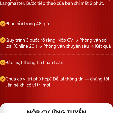
Langmaster. Bước tiếp theo của bạn chỉ mất 2 phút.
Phản hồi trong 48 giờ
Quy trình 3 bước rõ ràng: Nộp CV → Phỏng vấn sơ
loại (Online 20') → Phỏng vấn chuyên sâu → Kết quả
Bảo mật thông tin hoàn toàn
Chưa có vị trí phù hợp? Để lại thông tin — chúng tôi
liên hệ khi có vị trí mới
NỘP CV ỨNG TUYỂN