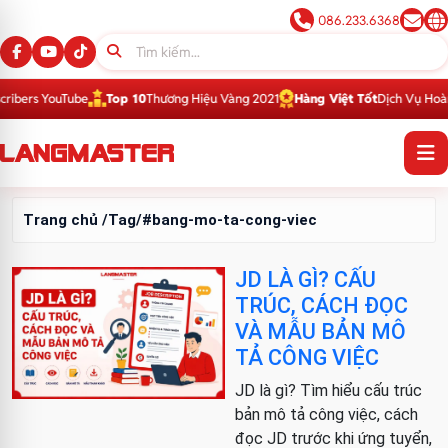
086.233.6368
bers YouTube
Top 10
Thương Hiệu Vàng 2021
Hàng Việt Tốt
Dịch Vụ Hoàn H
Trang chủ
/Tag/#bang-mo-ta-cong-viec
JD LÀ GÌ? CẤU
TRÚC, CÁCH ĐỌC
VÀ MẪU BẢN MÔ
TẢ CÔNG VIỆC
JD là gì? Tìm hiểu cấu trúc
bản mô tả công việc, cách
đọc JD trước khi ứng tuyển,