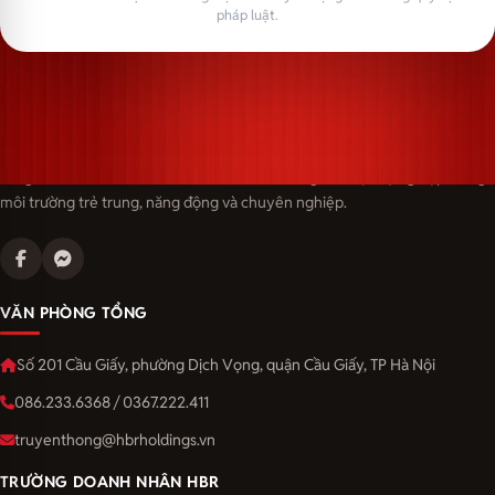
pháp luật.
Langmaster — trải thảm đỏ, đón nhân tài. Cùng kiến tạo sự nghiệp trong
môi trường trẻ trung, năng động và chuyên nghiệp.
VĂN PHÒNG TỔNG
Số 201 Cầu Giấy, phường Dịch Vọng, quận Cầu Giấy, TP Hà Nội
086.233.6368 / 0367.222.411
truyenthong@hbrholdings.vn
TRƯỜNG DOANH NHÂN HBR