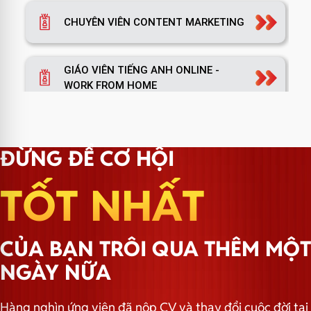
CHUYÊN VIÊN CONTENT MARKETING
GIÁO VIÊN TIẾNG ANH ONLINE -
WORK FROM HOME
TRƯỞNG NHÓM MARKETING
ĐỪNG ĐỂ CƠ HỘI
TỐT NHẤT
TRƯỞNG PHÒNG MARKETING
CỦA BẠN TRÔI QUA THÊM MỘT
TRƯỞNG NHÓM HÀNH CHÍNH
NGÀY NỮA
Hàng nghìn ứng viên đã nộp CV và thay đổi cuộc đời tại