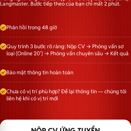
Langmaster. Bước tiếp theo của bạn chỉ mất 2 phút.
Phản hồi trong 48 giờ
Quy trình 3 bước rõ ràng: Nộp CV → Phỏng vấn sơ
loại (Online 20') → Phỏng vấn chuyên sâu → Kết quả
Bảo mật thông tin hoàn toàn
Chưa có vị trí phù hợp? Để lại thông tin — chúng tôi
liên hệ khi có vị trí mới
NỘP CV ỨNG TUYỂN