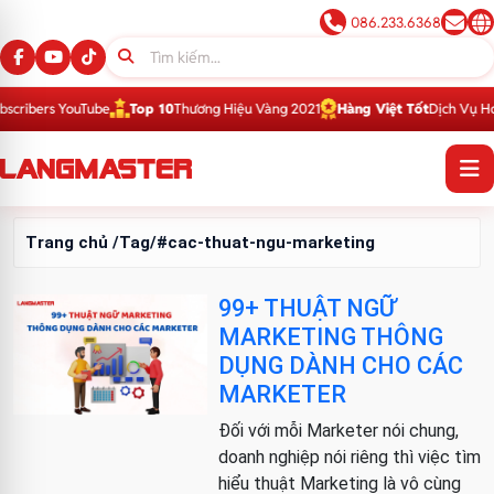
086.233.6368
ribers YouTube
Top 10
Thương Hiệu Vàng 2021
Hàng Việt Tốt
Dịch Vụ Hoàn
Trang chủ
/Tag/#cac-thuat-ngu-marketing
99+ THUẬT NGỮ
MARKETING THÔNG
DỤNG DÀNH CHO CÁC
MARKETER
Đối với mỗi Marketer nói chung,
doanh nghiệp nói riêng thì việc tìm
hiểu thuật Marketing là vô cùng