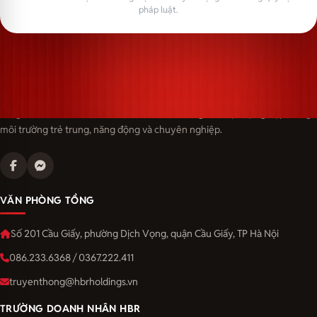
pháp luật.
Langmaster — trải thảm đỏ, đón nhân tài. Cùng kiến tạo sự nghiệp trong
môi trường trẻ trung, năng động và chuyên nghiệp.
VĂN PHÒNG TỔNG
Số 201 Cầu Giấy, phường Dịch Vọng, quận Cầu Giấy, TP Hà Nội
086.233.6368 / 0367.222.411
truyenthong@hbrholdings.vn
TRƯỜNG DOANH NHÂN HBR