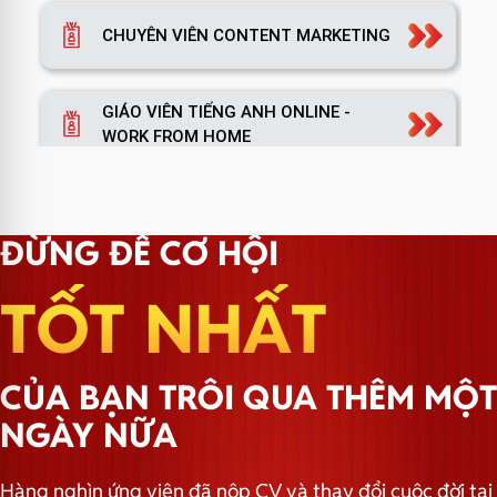
CHUYÊN VIÊN CONTENT MARKETING
GIÁO VIÊN TIẾNG ANH ONLINE -
WORK FROM HOME
TRƯỞNG NHÓM MARKETING
ĐỪNG ĐỂ CƠ HỘI
TỐT NHẤT
TRƯỞNG PHÒNG MARKETING
CỦA BẠN TRÔI QUA THÊM MỘT
TRƯỞNG NHÓM HÀNH CHÍNH
NGÀY NỮA
Hàng nghìn ứng viên đã nộp CV và thay đổi cuộc đời tại