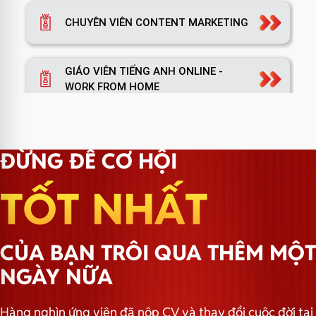
CHUYÊN VIÊN CONTENT MARKETING
GIÁO VIÊN TIẾNG ANH ONLINE -
WORK FROM HOME
TRƯỞNG NHÓM MARKETING
ĐỪNG ĐỂ CƠ HỘI
TỐT NHẤT
TRƯỞNG PHÒNG MARKETING
CỦA BẠN TRÔI QUA THÊM MỘT
TRƯỞNG NHÓM HÀNH CHÍNH
NGÀY NỮA
Hàng nghìn ứng viên đã nộp CV và thay đổi cuộc đời tại