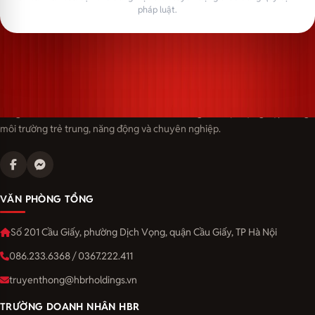
pháp luật.
Langmaster — trải thảm đỏ, đón nhân tài. Cùng kiến tạo sự nghiệp trong
môi trường trẻ trung, năng động và chuyên nghiệp.
VĂN PHÒNG TỔNG
Số 201 Cầu Giấy, phường Dịch Vọng, quận Cầu Giấy, TP Hà Nội
086.233.6368 / 0367.222.411
truyenthong@hbrholdings.vn
TRƯỜNG DOANH NHÂN HBR