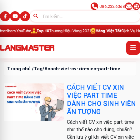
086.233.6368
ribers YouTube
Top 10
Thương Hiệu Vàng 2021
Hàng Việt Tốt
Dịch Vụ Hoàn
Trang chủ
/Tag/#cach-viet-cv-xin-viec-part-time
CÁCH VIẾT CV XIN
VIỆC PART TIME
DÀNH CHO SINH VIÊN
ẤN TƯỢNG
Cách viết CV xin việc part time
như thế nào cho đúng, chuẩn?
Cần lưu ý gì khi viết CV xin việc