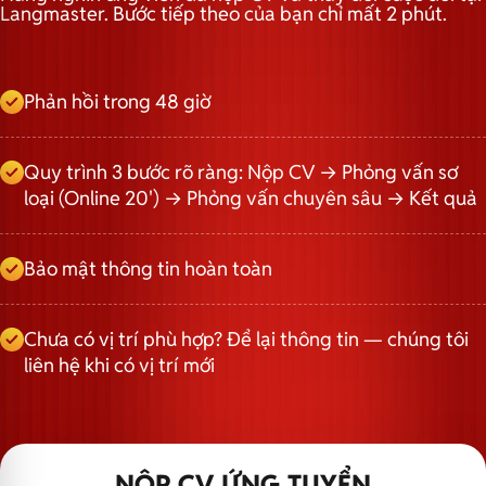
Langmaster. Bước tiếp theo của bạn chỉ mất 2 phút.
Phản hồi trong 48 giờ
Quy trình 3 bước rõ ràng: Nộp CV → Phỏng vấn sơ
loại (Online 20') → Phỏng vấn chuyên sâu → Kết quả
Bảo mật thông tin hoàn toàn
Chưa có vị trí phù hợp? Để lại thông tin — chúng tôi
liên hệ khi có vị trí mới
NỘP CV ỨNG TUYỂN