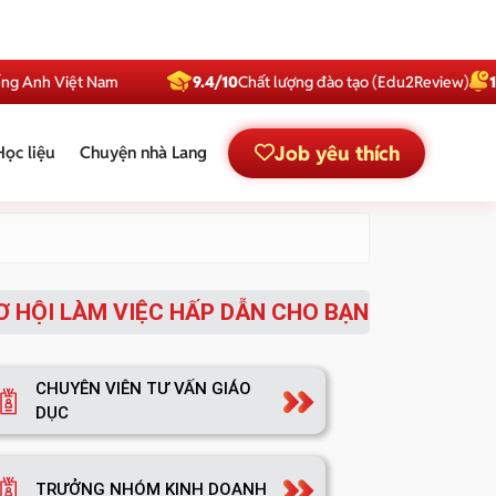
Anh Việt Nam
9.4/10
Chất lượng đào tạo (Edu2Review)
1 Tri
Job yêu thích
Học liệu
Chuyện nhà Lang
Ơ HỘI LÀM VIỆC HẤP DẪN CHO BẠN
CHUYÊN VIÊN TƯ VẤN GIÁO
DỤC
TRƯỞNG NHÓM KINH DOANH