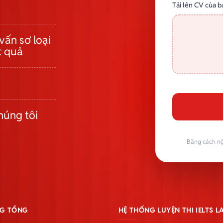
Tải lên CV của b
vấn sơ loại
t quả
húng tôi
Bằng cách nộ
G TỔNG
HỆ THỐNG LUYỆN THI IELTS 