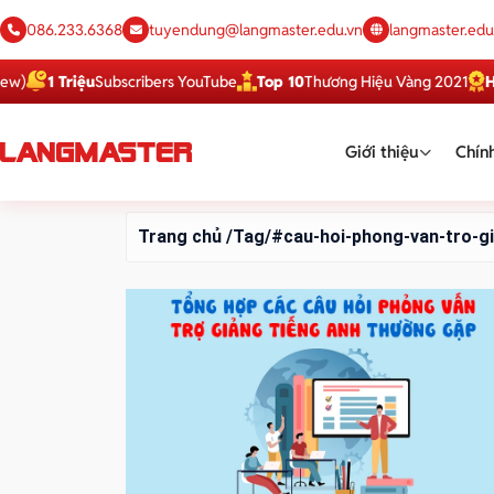
086.233.6368
tuyendung@langmaster.edu.vn
langmaster.edu
1 Triệu
Subscribers YouTube
Top 10
Thương Hiệu Vàng 2021
Hàng
Giới thiệu
Chính
Trang chủ
/Tag/#cau-hoi-phong-van-tro-g