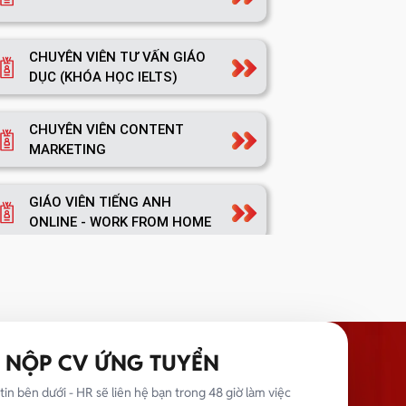
CHUYÊN VIÊN TƯ VẤN GIÁO
DỤC (KHÓA HỌC IELTS)
CHUYÊN VIÊN CONTENT
MARKETING
GIÁO VIÊN TIẾNG ANH
ONLINE - WORK FROM HOME
TRƯỞNG NHÓM MARKETING
NỘP CV ỨNG TUYỂN
TRƯỞNG PHÒNG MARKETING
tin bên dưới - HR sẽ liên hệ bạn trong 48 giờ làm việc