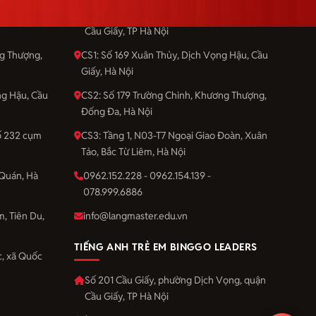
Vọng, quận
Số 201 Cầu Giấy, phường Dịch Vọng, quận
Cầu Giấy, TP Hà Nội
ng Thượng,
CS1: Số 169 Xuân Thủy, Dịch Vọng Hậu, Cầu
Giấy, Hà Nội
ng Hậu, Cầu
CS2: Số 179 Trường Chinh, Khương Thượng,
Đống Đa, Hà Nội
số 232 cụm
CS3: Tầng 1, N03-T7 Ngoại Giao Đoàn, Xuân
Tảo, Bắc Từ Liêm, Hà Nội
Quán, Hà
0962.152.228 - 0962.154.139 -
078.999.6886
m, Tiên Du,
info@langmaster.edu.vn
TIẾNG ANH TRẺ EM BINGGO LEADERS
, xã Quốc
Số 201 Cầu Giấy, phường Dịch Vọng, quận
Cầu Giấy, TP Hà Nội