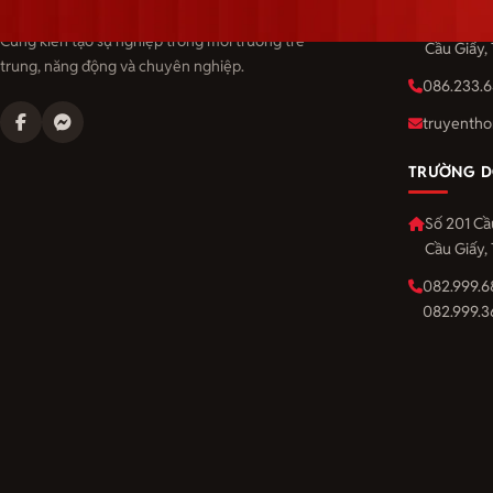
Langmaster — trải thảm đỏ, đón nhân tài.
Số 201 Cầ
Cùng kiến tạo sự nghiệp trong môi trường trẻ
Cầu Giấy,
trung, năng động và chuyên nghiệp.
086.233.6
truyentho
TRƯỜNG D
Số 201 Cầ
Cầu Giấy,
082.999.6
082.999.3