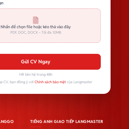
ạn
Nhấn để chọn file hoặc kéo thả vào đây
PDF, DOC, DOCX – Tối đa 10MB
Gửi CV Ngay
HR liên hệ trong 48h
p CV, bạn đồng ý với
Chính sách bảo mật
của Langmaster
LANGGO
TIẾNG ANH GIAO TIẾP LANGMASTER