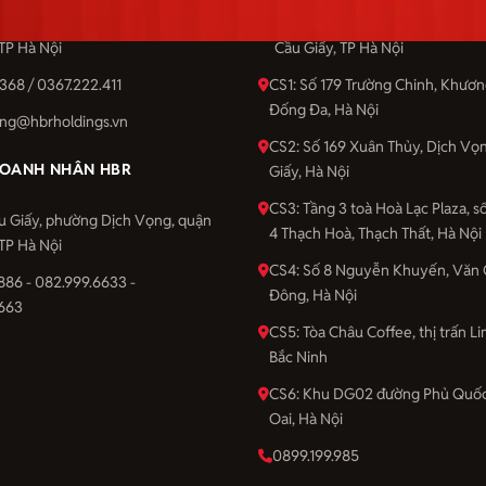
u Giấy, phường Dịch Vọng, quận
Số 201 Cầu Giấy, phường Dịch 
 TP Hà Nội
Cầu Giấy, TP Hà Nội
368 / 0367.222.411
CS1: Số 179 Trường Chinh, Khươ
Đống Đa, Hà Nội
ng@hbrholdings.vn
CS2: Số 169 Xuân Thủy, Dịch Vọ
OANH NHÂN HBR
Giấy, Hà Nội
CS3: Tầng 3 toà Hoà Lạc Plaza, 
u Giấy, phường Dịch Vọng, quận
4 Thạch Hoà, Thạch Thất, Hà Nội
 TP Hà Nội
CS4: Số 8 Nguyễn Khuyến, Văn 
886 - 082.999.6633 -
Đông, Hà Nội
663
CS5: Tòa Châu Coffee, thị trấn Li
Bắc Ninh
CS6: Khu DG02 đường Phủ Quốc
Oai, Hà Nội
0899.199.985