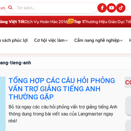
.vn
 Việt Tốt
Dịch Vụ Hoàn Hảo 2016
Top 1
Thương Hiệu Giáo Dục Tiếng 
 sách phúc lợi
Cơ hội việc làm
Cẩm nang nghề nghiệp
iang-tieng-anh
TỔNG HỢP CÁC CÂU HỎI PHỎNG
C
VẤN TRỢ GIẢNG TIẾNG ANH
THƯỜNG GẶP
Bỏ túi ngay các câu hỏi phỏng vấn trợ giảng tiếng Anh
thông dụng trong bài viết sau của Langmaster ngay
nhé!