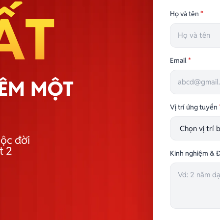
ẤT
Họ và tên
*
Email
*
HÊM MỘT
Vị trí ứng tuyển
ộc đời
t 2
Kinh nghiệm & Đ