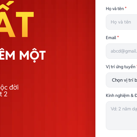
ẤT
Họ và tên
*
Email
*
HÊM MỘT
Vị trí ứng tuyển
ộc đời
t 2
Kinh nghiệm & Đ