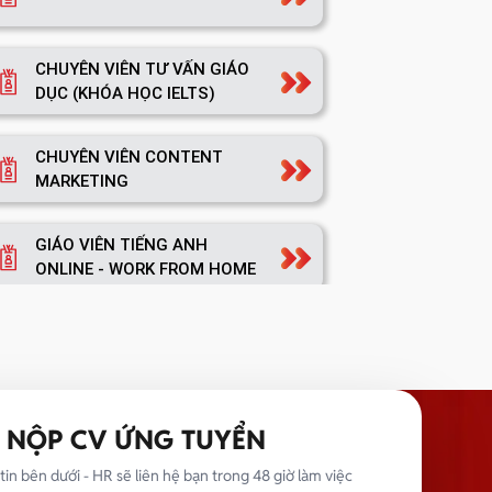
CHUYÊN VIÊN TƯ VẤN GIÁO
DỤC (KHÓA HỌC IELTS)
CHUYÊN VIÊN CONTENT
MARKETING
GIÁO VIÊN TIẾNG ANH
ONLINE - WORK FROM HOME
TRƯỞNG NHÓM MARKETING
NỘP CV ỨNG TUYỂN
TRƯỞNG PHÒNG MARKETING
tin bên dưới - HR sẽ liên hệ bạn trong 48 giờ làm việc