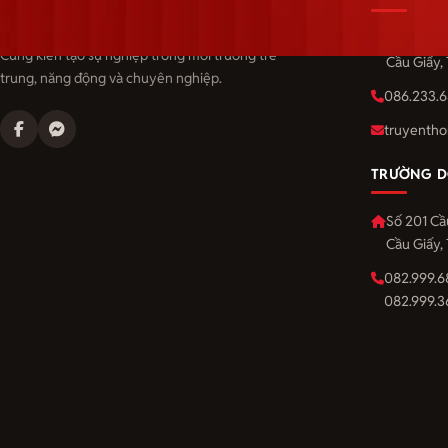
Langmaster — trải thảm đỏ, đón nhân tài.
Số 201 Cầ
Cùng kiến tạo sự nghiệp trong môi trường trẻ
Cầu Giấy,
trung, năng động và chuyên nghiệp.
086.233.6
truyentho
TRƯỜNG D
Số 201 Cầ
Cầu Giấy,
082.999.6
082.999.3