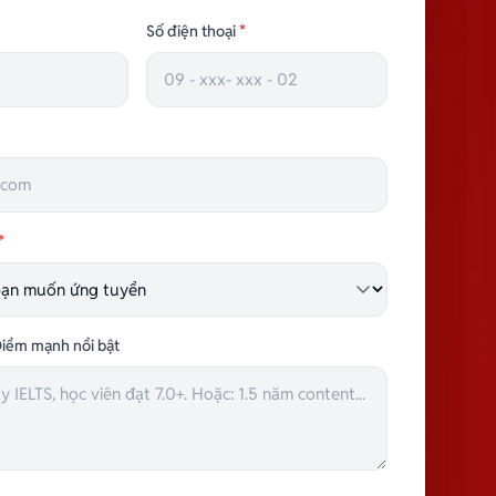
TRƯỞNG NHÓM HÀNH CHÍNH
Số điện thoại
*
*
iểm mạnh nổi bật