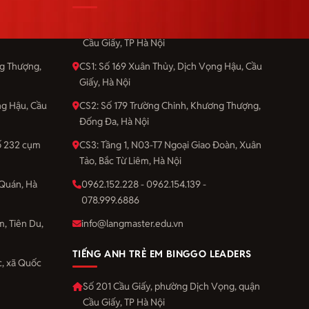
Vọng, quận
Số 201 Cầu Giấy, phường Dịch Vọng, quận
Cầu Giấy, TP Hà Nội
ng Thượng,
CS1: Số 169 Xuân Thủy, Dịch Vọng Hậu, Cầu
Giấy, Hà Nội
ng Hậu, Cầu
CS2: Số 179 Trường Chinh, Khương Thượng,
Đống Đa, Hà Nội
số 232 cụm
CS3: Tầng 1, N03-T7 Ngoại Giao Đoàn, Xuân
Tảo, Bắc Từ Liêm, Hà Nội
Quán, Hà
0962.152.228 - 0962.154.139 -
078.999.6886
m, Tiên Du,
info@langmaster.edu.vn
TIẾNG ANH TRẺ EM BINGGO LEADERS
, xã Quốc
Số 201 Cầu Giấy, phường Dịch Vọng, quận
Cầu Giấy, TP Hà Nội