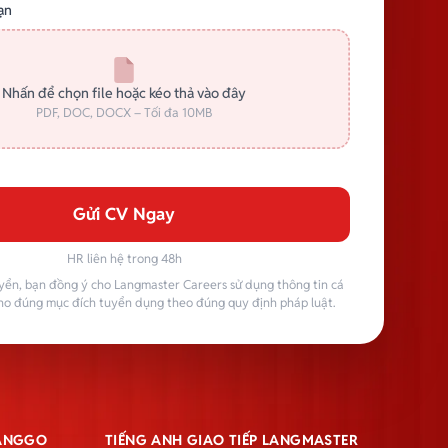
ạn
Nhấn để chọn file hoặc kéo thả vào đây
PDF, DOC, DOCX – Tối đa 10MB
Gửi CV Ngay
HR liên hệ trong 48h
yển, bạn đồng ý cho Langmaster Careers sử dụng thông tin cá
ho đúng mục đích tuyển dụng theo đúng quy định pháp luật.
LANGGO
TIẾNG ANH GIAO TIẾP LANGMASTER