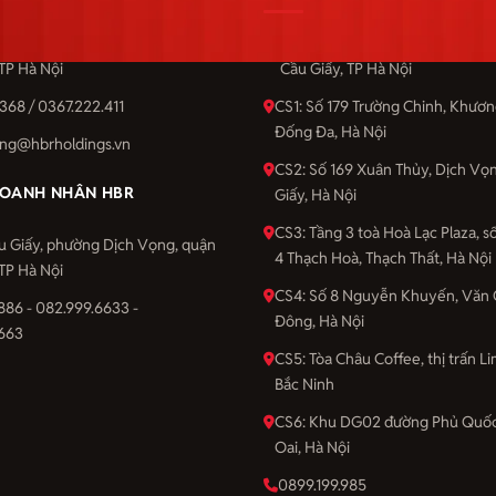
u Giấy, phường Dịch Vọng, quận
Số 201 Cầu Giấy, phường Dịch 
 TP Hà Nội
Cầu Giấy, TP Hà Nội
368 / 0367.222.411
CS1: Số 179 Trường Chinh, Khươ
Đống Đa, Hà Nội
ng@hbrholdings.vn
CS2: Số 169 Xuân Thủy, Dịch Vọ
OANH NHÂN HBR
Giấy, Hà Nội
CS3: Tầng 3 toà Hoà Lạc Plaza, 
u Giấy, phường Dịch Vọng, quận
4 Thạch Hoà, Thạch Thất, Hà Nội
 TP Hà Nội
CS4: Số 8 Nguyễn Khuyến, Văn 
886 - 082.999.6633 -
Đông, Hà Nội
663
CS5: Tòa Châu Coffee, thị trấn Li
Bắc Ninh
CS6: Khu DG02 đường Phủ Quốc
Oai, Hà Nội
0899.199.985