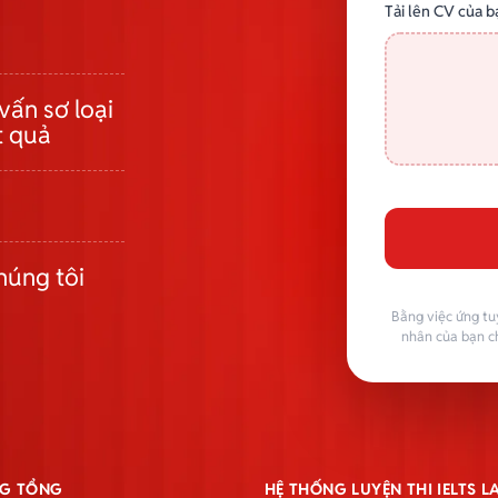
Tải lên CV của b
vấn sơ loại
t quả
húng tôi
Bằng việc ứng tu
nhân của bạn c
G TỔNG
HỆ THỐNG LUYỆN THI IELTS 