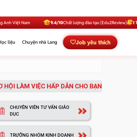
nh Việt Nam
9.4/10
Chất lượng đào tạo (Edu2Review)
1 Triệ
Job yêu thích
Học liệu
Chuyện nhà Lang
Ơ HỘI LÀM VIỆC HẤP DẪN CHO BẠN
CHUYÊN VIÊN TƯ VẤN GIÁO
DỤC
TRƯỞNG NHÓM KINH DOANH