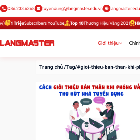
086.233.6368
tuyendung@langmaster.edu.vn
langmaster.edu
1 Triệu
Subscribers YouTube
Top 10
Thương Hiệu Vàng 2021
Hàng 
Giới thiệu
Chính
Trang chủ
/Tag/#gioi-thieu-ban-than-khi-