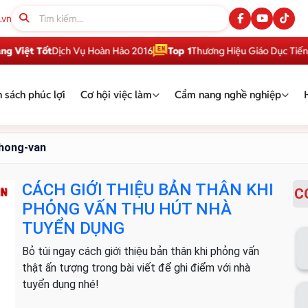
.vn
Việt Tốt
Dịch Vụ Hoàn Hảo 2016
Top 1
Thương Hiệu Giáo Dục Tiếng A
 sách phúc lợi
Cơ hội việc làm
Cẩm nang nghề nghiệp
phong-van
CÁCH GIỚI THIỆU BẢN THÂN KHI
C
PHỎNG VẤN THU HÚT NHÀ
TUYỂN DỤNG
Bỏ túi ngay cách giới thiệu bản thân khi phỏng vấn
thật ấn tượng trong bài viết để ghi điểm với nhà
tuyển dụng nhé!