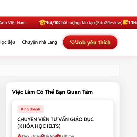
t Nam
9.4/10
Chất lượng đào tạo (Edu2Review)
1 Triệu
Subsc
Job yêu thích
Học liệu
Chuyện nhà Lang
Việc Làm Có Thể Bạn Quan Tâm
Kinh doanh
CHUYÊN VIÊN TƯ VẤN GIÁO DỤC
(KHÓA HỌC IELTS)
13–25 triệu
Hà Nội
Fulltime