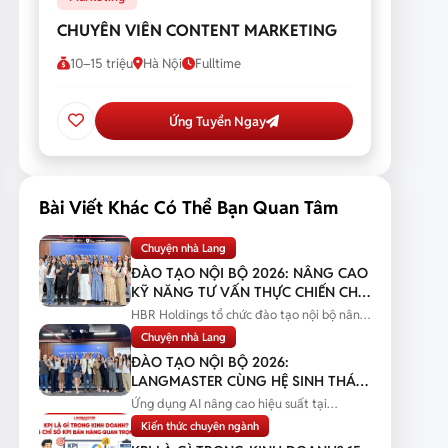
CHUYÊN VIÊN CONTENT MARKETING
10–15 triệu
Hà Nội
Fulltime
Ứng Tuyển Ngay
Bài Viết Khác Có Thể Bạn Quan Tâm
Chuyện nhà Lang
ĐÀO TẠO NỘI BỘ 2026: NÂNG CAO
KỸ NĂNG TƯ VẤN THỰC CHIẾN CHO
ĐỘI NGŨ SALES
HBR Holdings tổ chức đào tạo nội bộ nâng
cao kỹ năng tư vấn thực chiến...
Chuyện nhà Lang
ĐÀO TẠO NỘI BỘ 2026:
LANGMASTER CÙNG HỆ SINH THÁI
HBR HOLDINGS NÂNG CAO NĂNG
Ứng dụng AI nâng cao hiệu suất tại
LỰC ỨNG DỤNG AI
Langmaster qua chương trình đào tạo...
Kiến thức chuyên ngành