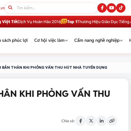
.vn
ốt
Dịch Vụ Hoàn Hảo 2016
Top 1
Thương Hiệu Giáo Dục Tiếng Anh Việ
 sách phúc lợi
Cơ hội việc làm
Cẩm nang nghề nghiệp
ỆU BẢN THÂN KHI PHỎNG VẤN THU HÚT NHÀ TUYỂN DỤNG
THÂN KHI PHỎNG VẤN THU
Chia sẻ: