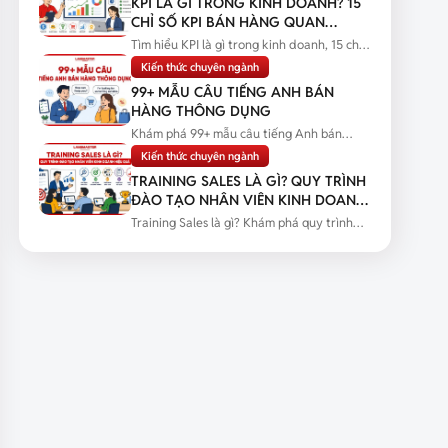
KPI LÀ GÌ TRONG KINH DOANH? 15
CHỈ SỐ KPI BÁN HÀNG QUAN
TRỌNG
Tìm hiểu KPI là gì trong kinh doanh, 15 chỉ
số KPI bán hàng quan trọng...
Kiến thức chuyên ngành
99+ MẪU CÂU TIẾNG ANH BÁN
HÀNG THÔNG DỤNG
Khám phá 99+ mẫu câu tiếng Anh bán
hàng thông dụng kèm tình huống thực...
Kiến thức chuyên ngành
TRAINING SALES LÀ GÌ? QUY TRÌNH
ĐÀO TẠO NHÂN VIÊN KINH DOANH
HIỆU QUẢ
Training Sales là gì? Khám phá quy trình
đào tạo nhân viên kinh doanh...