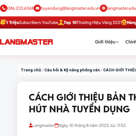
086.233.6368
tuyendung@langmaster.edu.vn
langmaster.edu
ệu
Subscribers YouTube
Top 10
Thương Hiệu Vàng 2021
Hàng Việt T
Giới thiệu
Chính
/
/
Trang chủ
Câu hỏi & Kỹ năng phỏng vấn
CÁCH GIỚI THI
CÁCH GIỚI THIỆU BẢN 
HÚT NHÀ TUYỂN DỤNG
Langmaster
Ngày 10 tháng 8 năm 2023, lúc 11:53