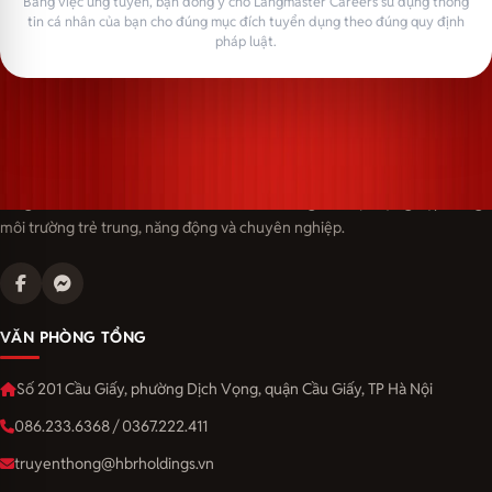
Bằng việc ứng tuyển, bạn đồng ý cho Langmaster Careers sử dụng thông
tin cá nhân của bạn cho đúng mục đích tuyển dụng theo đúng quy định
pháp luật.
Langmaster — trải thảm đỏ, đón nhân tài. Cùng kiến tạo sự nghiệp trong
môi trường trẻ trung, năng động và chuyên nghiệp.
VĂN PHÒNG TỔNG
Số 201 Cầu Giấy, phường Dịch Vọng, quận Cầu Giấy, TP Hà Nội
086.233.6368 / 0367.222.411
truyenthong@hbrholdings.vn