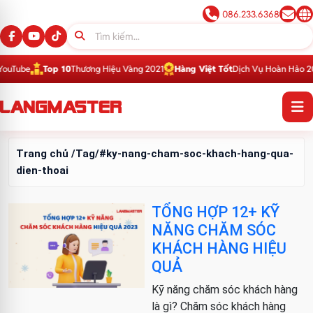
086.233.6368
Tube
Top 10
Thương Hiệu Vàng 2021
Hàng Việt Tốt
Dịch Vụ Hoàn Hảo 2016
Trang chủ
/Tag/#ky-nang-cham-soc-khach-hang-qua-
dien-thoai
TỔNG HỢP 12+ KỸ
NĂNG CHĂM SÓC
KHÁCH HÀNG HIỆU
QUẢ
Kỹ năng chăm sóc khách hàng
là gì? Chăm sóc khách hàng