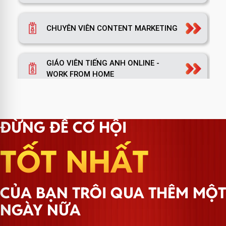
CHUYÊN VIÊN CONTENT MARKETING
GIÁO VIÊN TIẾNG ANH ONLINE -
WORK FROM HOME
TRƯỞNG NHÓM MARKETING
ĐỪNG ĐỂ CƠ HỘI
TỐT NHẤT
TRƯỞNG PHÒNG MARKETING
CỦA BẠN TRÔI QUA THÊM MỘT
TRƯỞNG NHÓM HÀNH CHÍNH
NGÀY NỮA