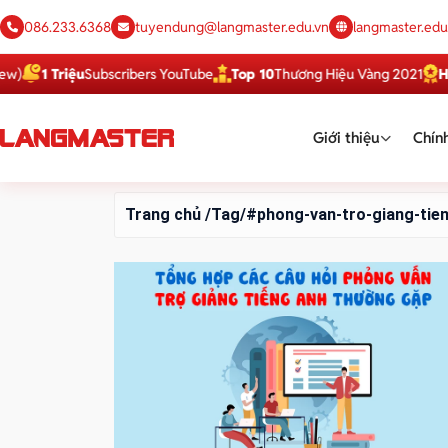
086.233.6368
tuyendung@langmaster.edu.vn
langmaster.edu
1 Triệu
Subscribers YouTube
Top 10
Thương Hiệu Vàng 2021
Hàng
Giới thiệu
Chính
Trang chủ
/Tag/#phong-van-tro-giang-tie