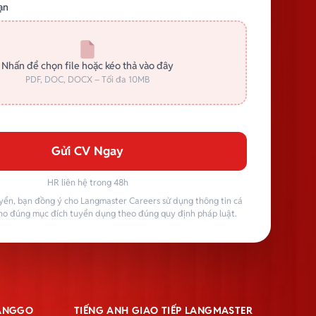
ạn
Nhấn để chọn file hoặc kéo thả vào đây
PDF, DOC, DOCX – Tối đa 10MB
Gửi CV Ngay
HR liên hệ trong 48h
yển, bạn đồng ý cho Langmaster Careers sử dụng thông tin cá
ho đúng mục đích tuyển dụng theo đúng quy định pháp luật.
LANGGO
TIẾNG ANH GIAO TIẾP LANGMASTER