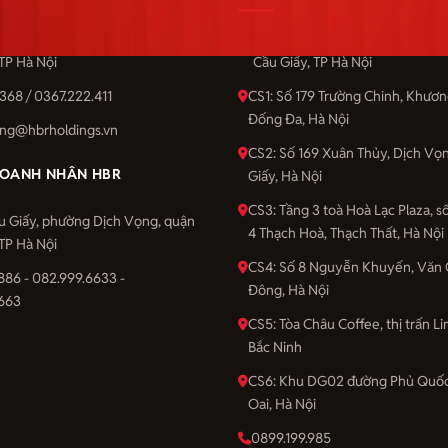
u Giấy, phường Dịch Vọng, quận
Số 201 Cầu Giấy, phường Dịch 
 TP Hà Nội
Cầu Giấy, TP Hà Nội
368 / 0367.222.411
CS1: Số 179 Trường Chinh, Khươ
Đống Đa, Hà Nội
ng@hbrholdings.vn
CS2: Số 169 Xuân Thủy, Dịch Vọ
OANH NHÂN HBR
Giấy, Hà Nội
CS3: Tầng 3 toà Hoà Lạc Plaza, 
u Giấy, phường Dịch Vọng, quận
4 Thạch Hoà, Thạch Thất, Hà Nội
 TP Hà Nội
CS4: Số 8 Nguyễn Khuyến, Văn 
886 - 082.999.6633 -
Đông, Hà Nội
663
CS5: Tòa Châu Coffee, thị trấn Li
Bắc Ninh
CS6: Khu DG02 đường Phủ Quốc
Oai, Hà Nội
0899.199.985