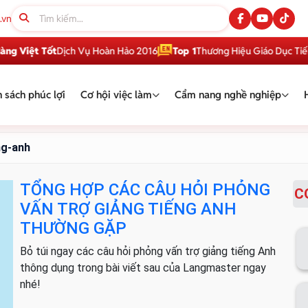
.vn
 Việt Tốt
Dịch Vụ Hoàn Hảo 2016
Top 1
Thương Hiệu Giáo Dục Tiếng 
 sách phúc lợi
Cơ hội việc làm
Cẩm nang nghề nghiệp
ng-anh
TỔNG HỢP CÁC CÂU HỎI PHỎNG
C
VẤN TRỢ GIẢNG TIẾNG ANH
THƯỜNG GẶP
Bỏ túi ngay các câu hỏi phỏng vấn trợ giảng tiếng Anh
thông dụng trong bài viết sau của Langmaster ngay
nhé!