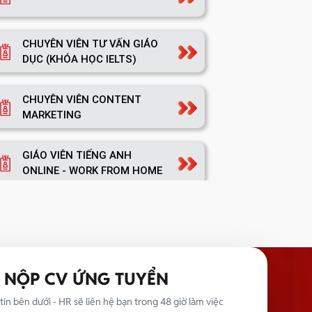
CHUYÊN VIÊN TƯ VẤN GIÁO
DỤC (KHÓA HỌC IELTS)
CHUYÊN VIÊN CONTENT
MARKETING
GIÁO VIÊN TIẾNG ANH
ONLINE - WORK FROM HOME
TRƯỞNG NHÓM MARKETING
NỘP CV ỨNG TUYỂN
TRƯỞNG PHÒNG MARKETING
tin bên dưới - HR sẽ liên hệ bạn trong 48 giờ làm việc