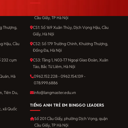
Vọng, quận
Số 201 Cầu Giấy, phường Dịch Vọng, quận
Cầu Giấy, TP Hà Nội
ng Thượng,
CS1: Số 169 Xuân Thủy, Dịch Vọng Hậu, Cầu
Giấy, Hà Nội
ng Hậu, Cầu
CS2: Số 179 Trường Chinh, Khương Thượng,
Đống Đa, Hà Nội
số 232 cụm
CS3: Tầng 1, N03-T7 Ngoại Giao Đoàn, Xuân
Tảo, Bắc Từ Liêm, Hà Nội
Quán, Hà
0962.152.228 - 0962.154.139 -
078.999.6886
m, Tiên Du,
info@langmaster.edu.vn
TIẾNG ANH TRẺ EM BINGGO LEADERS
, xã Quốc
Số 201 Cầu Giấy, phường Dịch Vọng, quận
Cầu Giấy, TP Hà Nội