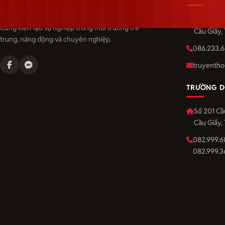
Langmaster — trải thảm đỏ, đón nhân tài.
Số 201 Cầ
Cùng kiến tạo sự nghiệp trong môi trường trẻ
Cầu Giấy,
trung, năng động và chuyên nghiệp.
086.233.6
truyentho
TRƯỜNG D
Số 201 Cầ
Cầu Giấy,
082.999.6
082.999.3