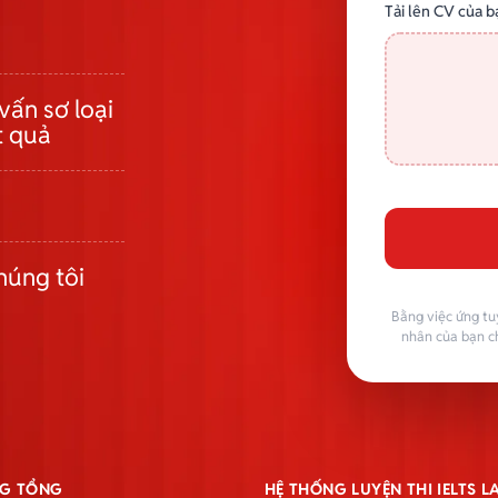
Tải lên CV của b
vấn sơ loại
t quả
húng tôi
Bằng việc ứng tu
nhân của bạn c
G TỔNG
HỆ THỐNG LUYỆN THI IELTS 