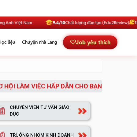
Anh Việt Nam
9.4/10
Chất lượng đào tạo (Edu2Review)
1 Tri
Job yêu thích
Học liệu
Chuyện nhà Lang
Ơ HỘI LÀM VIỆC HẤP DẪN CHO BẠN
CHUYÊN VIÊN TƯ VẤN GIÁO
DỤC
TRƯỞNG NHÓM KINH DOANH