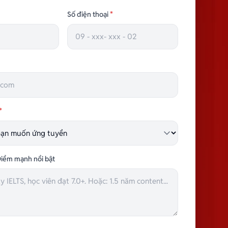
TRƯỞNG NHÓM HÀNH CHÍNH
Số điện thoại
*
*
iểm mạnh nổi bật