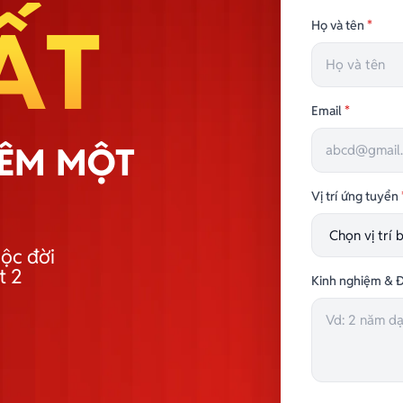
ẤT
Họ và tên
*
Email
*
HÊM MỘT
Vị trí ứng tuyển
ộc đời
t 2
Kinh nghiệm & Đ