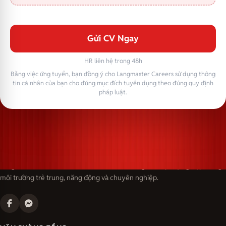
Gửi CV Ngay
HR liên hệ trong 48h
Bằng việc ứng tuyển, bạn đồng ý cho Langmaster Careers sử dụng thông
tin cá nhân của bạn cho đúng mục đích tuyển dụng theo đúng quy định
pháp luật.
Langmaster — trải thảm đỏ, đón nhân tài. Cùng kiến tạo sự nghiệp trong
môi trường trẻ trung, năng động và chuyên nghiệp.