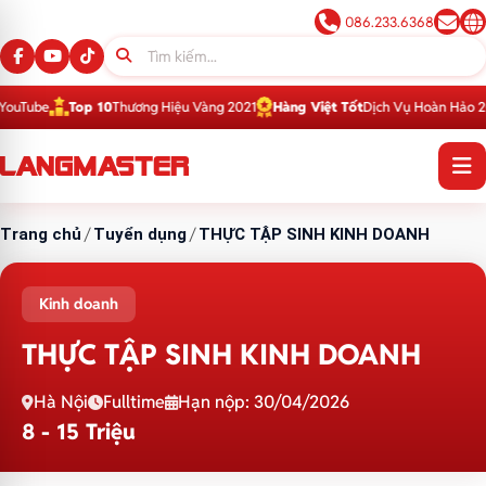
086.233.6368
be
Top 10
Thương Hiệu Vàng 2021
Hàng Việt Tốt
Dịch Vụ Hoàn Hảo 2016
To
Trang chủ
/
Tuyển dụng
/
THỰC TẬP SINH KINH DOANH
Kinh doanh
THỰC TẬP SINH KINH DOANH
Hà Nội
Fulltime
Hạn nộp: 30/04/2026
8 - 15 Triệu