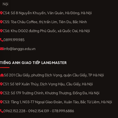
Nội
CS4: Số 8 Nguyễn Khuyến, Văn Quán, Hà Đông, Hà Nội
CS5: Tòa Châu Coffee, thị trấn Lim, Tiên Du, Bắc Ninh
CS6: Khu DG02 đường Phủ Quốc, xã Quốc Oai, Hà Nội
0899.199.985
info@langgo.edu.vn
TIẾNG ANH GIAO TIẾP LANGMASTER
Số 201 Cầu Giấy, phường Dịch Vọng, quận Cầu Giấy, TP Hà Nội
CS1: Số 169 Xuân Thủy, Dịch Vọng Hậu, Cầu Giấy, Hà Nội
CS2: Số 179 Trường Chinh, Khương Thượng, Đống Đa, Hà Nội
CS3: Tầng 1, N03-T7 Ngoại Giao Đoàn, Xuân Tảo, Bắc Từ Liêm, Hà Nội
0962.152.228 - 0962.154.139 - 078.999.6886