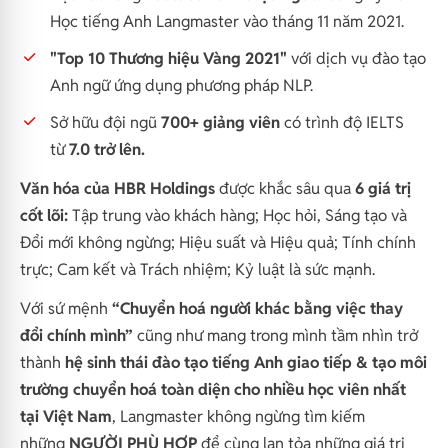
Học tiếng Anh Langmaster vào tháng 11 năm 2021.
"Top 10 Thương hiệu Vàng 2021"
với dịch vụ đào tạo
Anh ngữ ứng dụng phương pháp NLP.
Sở hữu đội ngũ
700+ giảng viên
có trình độ IELTS
từ
7.0 trở lên.
Văn hóa của HBR Holdings
được khắc sâu qua
6 giá trị
cốt lõi:
T
ập trung vào khách hàng; Học hỏi, Sáng tạo và
Đổi mới không ngừng; Hiệu suất và Hiệu quả; Tính chính
trực; Cam kết và Trách nhiệm; Kỷ luật là sức mạnh.
Với sứ mệnh
“Chuyển hoá người khác bằng việc thay
đổi chính mình”
cũng như mang trong mình tầm nhìn trở
thành
hệ sinh thái đào tạo tiếng Anh giao tiếp & tạo môi
trường chuyển hoá toàn diện cho nhiều học viên nhất
tại Việt Nam
, Langmaster không ngừng tìm kiếm
những
NGƯỜI PHÙ HỢP
để cùng lan tỏa những giá trị