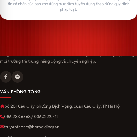
tin cá nhân của bạn cho đúng mục đích tuyển dụng theo đúng quy định
pháp luật.
Langmaster — trải thảm đỏ, đón nhân tài. Cùng kiến tạo sự nghiệp trong
môi trường trẻ trung, năng động và chuyên nghiệp.
VĂN PHÒNG TỔNG
Số 201 Cầu Giấy, phường Dịch Vọng, quận Cầu Giấy, TP Hà Nội
086.233.6368 / 0367.222.411
truyenthong@hbrholdings.vn