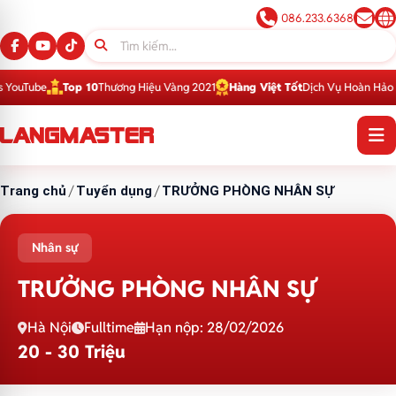
086.233.6368
ube
Top 10
Thương Hiệu Vàng 2021
Hàng Việt Tốt
Dịch Vụ Hoàn Hảo 2016
T
Trang chủ
/
Tuyển dụng
/
TRƯỞNG PHÒNG NHÂN SỰ
Nhân sự
TRƯỞNG PHÒNG NHÂN SỰ
Hà Nội
Fulltime
Hạn nộp: 28/02/2026
20 - 30 Triệu