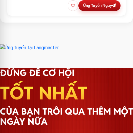
Ứng Tuyển Ngay
ĐỪNG ĐỂ CƠ HỘI
TỐT NHẤT
CỦA BẠN TRÔI QUA THÊM MỘT
NGÀY NỮA