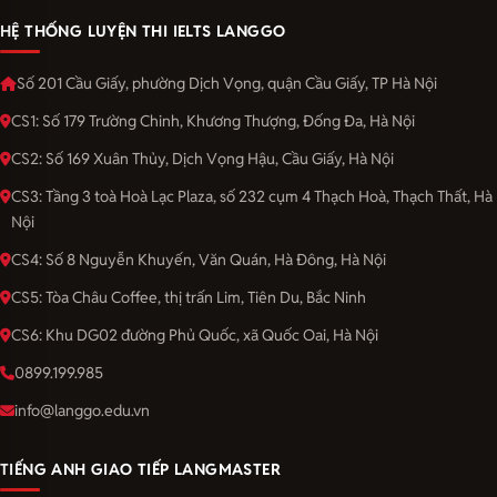
HỆ THỐNG LUYỆN THI IELTS LANGGO
Số 201 Cầu Giấy, phường Dịch Vọng, quận Cầu Giấy, TP Hà Nội
CS1: Số 179 Trường Chinh, Khương Thượng, Đống Đa, Hà Nội
CS2: Số 169 Xuân Thủy, Dịch Vọng Hậu, Cầu Giấy, Hà Nội
CS3: Tầng 3 toà Hoà Lạc Plaza, số 232 cụm 4 Thạch Hoà, Thạch Thất, Hà
Nội
CS4: Số 8 Nguyễn Khuyến, Văn Quán, Hà Đông, Hà Nội
CS5: Tòa Châu Coffee, thị trấn Lim, Tiên Du, Bắc Ninh
CS6: Khu DG02 đường Phủ Quốc, xã Quốc Oai, Hà Nội
0899.199.985
info@langgo.edu.vn
TIẾNG ANH GIAO TIẾP LANGMASTER