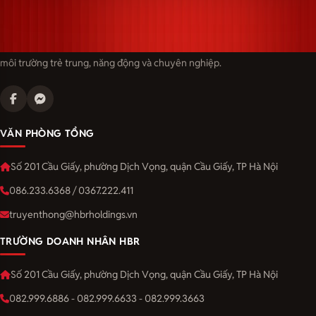
Langmaster — trải thảm đỏ, đón nhân tài. Cùng kiến tạo sự nghiệp trong
môi trường trẻ trung, năng động và chuyên nghiệp.
VĂN PHÒNG TỔNG
Số 201 Cầu Giấy, phường Dịch Vọng, quận Cầu Giấy, TP Hà Nội
086.233.6368 / 0367.222.411
truyenthong@hbrholdings.vn
TRƯỜNG DOANH NHÂN HBR
Số 201 Cầu Giấy, phường Dịch Vọng, quận Cầu Giấy, TP Hà Nội
082.999.6886 - 082.999.6633 - 082.999.3663