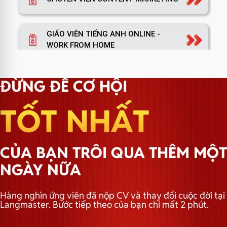
GIÁO VIÊN TIẾNG ANH ONLINE -
WORK FROM HOME
TRƯỞNG NHÓM MARKETING
ĐỪNG ĐỂ CƠ HỘI
TỐT NHẤT
TRƯỞNG PHÒNG MARKETING
CỦA BẠN TRÔI QUA THÊM MỘT
CHUYÊN VIÊN MARKETING
NGÀY NỮA
Hàng nghìn ứng viên đã nộp CV và thay đổi cuộc đời tại
TRƯỞNG NHÓM HÀNH CHÍNH
Langmaster. Bước tiếp theo của bạn chỉ mất 2 phút.