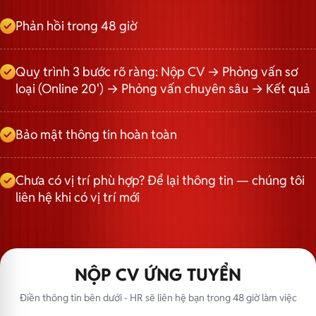
Phản hồi trong 48 giờ
Quy trình 3 bước rõ ràng: Nộp CV → Phỏng vấn sơ
loại (Online 20') → Phỏng vấn chuyên sâu → Kết quả
Bảo mật thông tin hoàn toàn
Chưa có vị trí phù hợp? Để lại thông tin — chúng tôi
liên hệ khi có vị trí mới
NỘP CV ỨNG TUYỂN
Điền thông tin bên dưới - HR sẽ liên hệ bạn trong 48 giờ làm việc