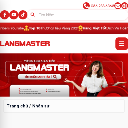
086.233.6368
ers YouTube
Top 10
Thương Hiệu Vàng 2021
Hàng Việt Tốt
Dịch Vụ Hoàn Hả
Nhân sự
/
Trang chủ
Nhân sự