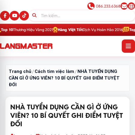
086.233.6368
Hiệu Vàng 2021
Hàng Việt Tốt
Dịch Vụ Hoàn Hảo 2016
Top 1
Thương Hiệu 
Trang chủ
Cách tìm việc làm
NHÀ TUYỂN DỤNG
/
/
CẦN GÌ Ở ỨNG VIÊN? 10 BÍ QUYẾT GHI ĐIỂM TUYỆT
ĐỐI
NHÀ TUYỂN DỤNG CẦN GÌ Ở ỨNG
VIÊN? 10 BÍ QUYẾT GHI ĐIỂM TUYỆT
ĐỐI