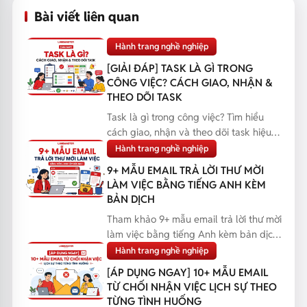
Bài viết liên quan
Hành trang nghề nghiệp
[GIẢI ĐÁP] TASK LÀ GÌ TRONG
CÔNG VIỆC? CÁCH GIAO, NHẬN &
THEO DÕI TASK
Task là gì trong công việc? Tìm hiểu
cách giao, nhận và theo dõi task hiệu
quả, giúp bạn q...
Hành trang nghề nghiệp
9+ MẪU EMAIL TRẢ LỜI THƯ MỜI
LÀM VIỆC BẰNG TIẾNG ANH KÈM
BẢN DỊCH
Tham khảo 9+ mẫu email trả lời thư mời
làm việc bằng tiếng Anh kèm bản dịch,
giúp bạn phản...
Hành trang nghề nghiệp
[ÁP DỤNG NGAY] 10+ MẪU EMAIL
TỪ CHỐI NHẬN VIỆC LỊCH SỰ THEO
TỪNG TÌNH HUỐNG