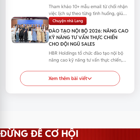
Tham khảo 10+ mẫu email từ chối nhận
việc lịch sự theo từng tình huống, giúp
bạn phản hồi...
Chuyện nhà Lang
ĐÀO TẠO NỘI BỘ 2026: NÂNG CAO
KỸ NĂNG TƯ VẤN THỰC CHIẾN
CHO ĐỘI NGŨ SALES
HBR Holdings tổ chức đào tạo nội bộ
nâng cao kỹ năng tư vấn thực chiến,
giúp đội ngũ Sales...
Xem thêm bài viết
ĐỪNG ĐỂ CƠ HỘI