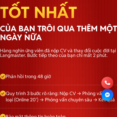
TỐT NHẤT
CỦA BẠN TRÔI QUA THÊM MỘT
NGÀY NỮA
Hàng nghìn ứng viên đã nộp CV và thay đổi cuộc đời tại
Langmaster. Bước tiếp theo của bạn chỉ mất 2 phút.
Phản hồi trong 48 giờ
Quy trình 3 bước rõ ràng: Nộp CV → Phỏng vấn sơ
loại (Online 20') → Phỏng vấn chuyên sâu → Kết quả
Bảo mật thông tin hoàn toàn