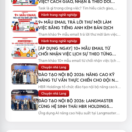
VIỆC? CÁCH GIAO, NHẬN & THEO DÕI
TASK
Task là gì trong công việc? Tìm hiểu cách giao,
nhận và theo dõi task...
Hành trang nghề nghiệp
9+ MẪU EMAIL TRẢ LỜI THƯ MỜI LÀM
VIỆC BẰNG TIẾNG ANH KÈM BẢN DỊCH
Tham khảo 9+ mẫu email trả lời thư mời làm việc
bằng tiếng Anh kèm bản...
Hành trang nghề nghiệp
[ÁP DỤNG NGAY] 10+ MẪU EMAIL TỪ
CHỐI NHẬN VIỆC LỊCH SỰ THEO TỪNG
TÌNH HUỐNG
Tham khảo 10+ mẫu email từ chối nhận việc lịch sự
theo từng tình huống...
Chuyện nhà Lang
ĐÀO TẠO NỘI BỘ 2026: NÂNG CAO KỸ
NĂNG TƯ VẤN THỰC CHIẾN CHO ĐỘI NGŨ
SALES
HBR Holdings tổ chức đào tạo nội bộ nâng cao kỹ
năng tư vấn thực chiến...
Chuyện nhà Lang
ĐÀO TẠO NỘI BỘ 2026: LANGMASTER
CÙNG HỆ SINH THÁI HBR HOLDINGS
NÂNG CAO NĂNG LỰC ỨNG DỤNG AI
Ứng dụng AI nâng cao hiệu suất tại Langmaster
qua chương trình đào tạo...