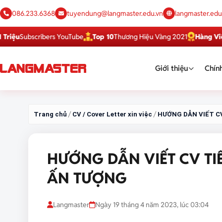
086.233.6368
tuyendung@langmaster.edu.vn
langmaster.edu
bscribers YouTube
Top 10
Thương Hiệu Vàng 2021
Hàng Việt Tốt
Dị
Giới thiệu
Chính
/
/
Trang chủ
CV / Cover Letter xin việc
HƯỚNG DẪN VIẾT C
HƯỚNG DẪN VIẾT CV TI
ẤN TƯỢNG
Langmaster
Ngày 19 tháng 4 năm 2023, lúc 03:04