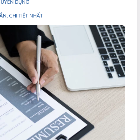
 TUYỂN DỤNG
N, CHI TIẾT NHẤT