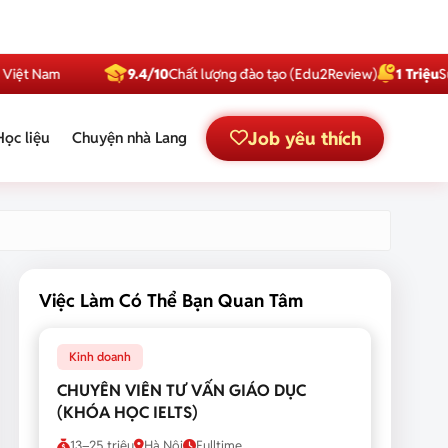
m
9.4/10
Chất lượng đào tạo (Edu2Review)
1 Triệu
Subscribe
Job yêu thích
Học liệu
Chuyện nhà Lang
Việc Làm Có Thể Bạn Quan Tâm
Kinh doanh
CHUYÊN VIÊN TƯ VẤN GIÁO DỤC
(KHÓA HỌC IELTS)
13–25 triệu
Hà Nội
Fulltime