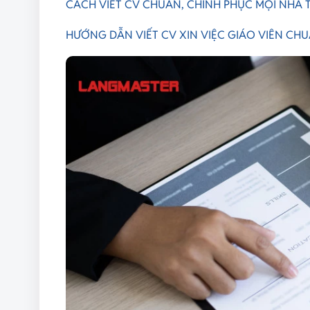
CÁCH VIẾT CV CHUẨN, CHINH PHỤC MỌI NHÀ
HƯỚNG DẪN VIẾT CV XIN VIỆC GIÁO VIÊN CHUẨ