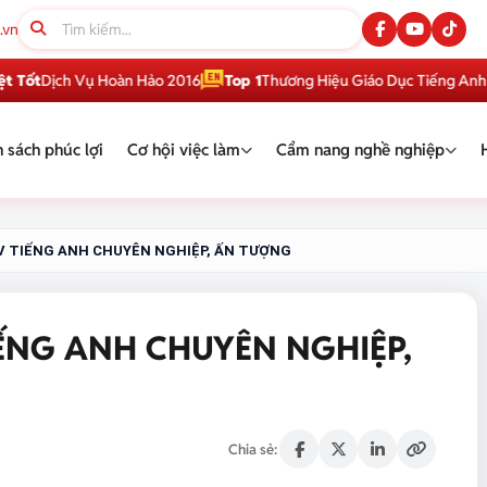
.vn
ch Vụ Hoàn Hảo 2016
Top 1
Thương Hiệu Giáo Dục Tiếng Anh Việt Na
 sách phúc lợi
Cơ hội việc làm
Cẩm nang nghề nghiệp
V TIẾNG ANH CHUYÊN NGHIỆP, ẤN TƯỢNG
ẾNG ANH CHUYÊN NGHIỆP,
Chia sẻ: