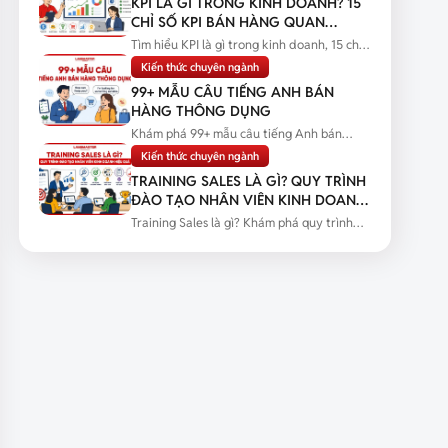
KPI LÀ GÌ TRONG KINH DOANH? 15
CHỈ SỐ KPI BÁN HÀNG QUAN
TRỌNG
Tìm hiểu KPI là gì trong kinh doanh, 15 chỉ
số KPI bán hàng quan trọng...
Kiến thức chuyên ngành
99+ MẪU CÂU TIẾNG ANH BÁN
HÀNG THÔNG DỤNG
Khám phá 99+ mẫu câu tiếng Anh bán
hàng thông dụng kèm tình huống thực...
Kiến thức chuyên ngành
TRAINING SALES LÀ GÌ? QUY TRÌNH
ĐÀO TẠO NHÂN VIÊN KINH DOANH
HIỆU QUẢ
Training Sales là gì? Khám phá quy trình
đào tạo nhân viên kinh doanh...