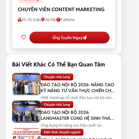
CHUYÊN VIÊN CONTENT MARKETING
10–15 triệu
Hà Nội
Fulltime
Ứng Tuyển Ngay
Bài Viết Khác Có Thể Bạn Quan Tâm
Chuyện nhà Lang
ĐÀO TẠO NỘI BỘ 2026: NÂNG CAO
KỸ NĂNG TƯ VẤN THỰC CHIẾN CHO
ĐỘI NGŨ SALES
HBR Holdings tổ chức đào tạo nội bộ nâng
cao kỹ năng tư vấn thực chiến...
Chuyện nhà Lang
ĐÀO TẠO NỘI BỘ 2026:
LANGMASTER CÙNG HỆ SINH THÁI
HBR HOLDINGS NÂNG CAO NĂNG
Ứng dụng AI nâng cao hiệu suất tại
LỰC ỨNG DỤNG AI
Langmaster qua chương trình đào tạo...
Kiến thức chuyên ngành