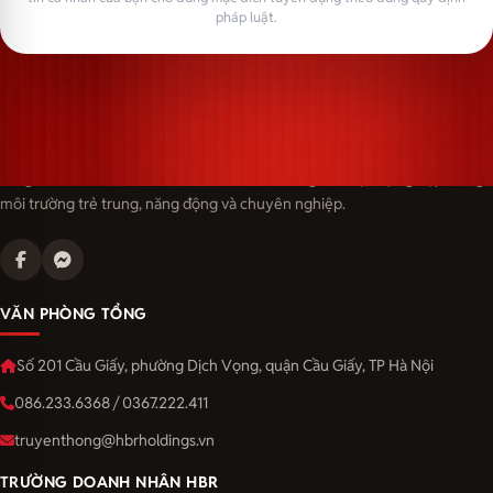
pháp luật.
Langmaster — trải thảm đỏ, đón nhân tài. Cùng kiến tạo sự nghiệp trong
môi trường trẻ trung, năng động và chuyên nghiệp.
VĂN PHÒNG TỔNG
Số 201 Cầu Giấy, phường Dịch Vọng, quận Cầu Giấy, TP Hà Nội
086.233.6368 / 0367.222.411
truyenthong@hbrholdings.vn
TRƯỜNG DOANH NHÂN HBR