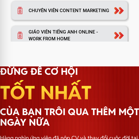
CHUYÊN VIÊN CONTENT MARKETING
GIÁO VIÊN TIẾNG ANH ONLINE -
WORK FROM HOME
TRƯỞNG PHÒNG MARKETING
ĐỪNG ĐỂ CƠ HỘI
TỐT NHẤT
TRƯỞNG NHÓM HÀNH CHÍNH
CỦA BẠN TRÔI QUA THÊM MỘT
NGÀY NỮA
Hàng nghìn ứng viên đã nộp CV và thay đổi cuộc đời tại