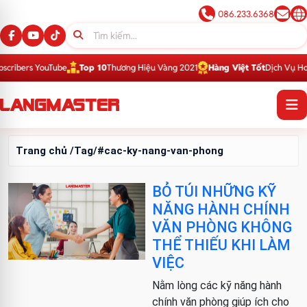
086.233.6368
ribers YouTube
Top 10
Thương Hiệu Vàng 2021
Hàng Việt Tốt
Dịch Vụ Hoàn
Trang chủ
/Tag/#cac-ky-nang-van-phong
BỎ TÚI NHỮNG KỸ
NĂNG HÀNH CHÍNH
VĂN PHÒNG KHÔNG
THỂ THIẾU KHI LÀM
VIỆC
Nằm lòng các kỹ năng hành
chính văn phòng giúp ích cho