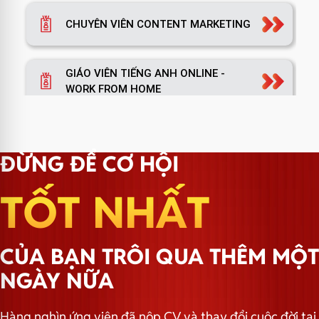
CHUYÊN VIÊN CONTENT MARKETING
GIÁO VIÊN TIẾNG ANH ONLINE -
WORK FROM HOME
TRƯỞNG NHÓM MARKETING
ĐỪNG ĐỂ CƠ HỘI
TỐT NHẤT
TRƯỞNG PHÒNG MARKETING
CỦA BẠN TRÔI QUA THÊM MỘT
TRƯỞNG NHÓM HÀNH CHÍNH
NGÀY NỮA
Hàng nghìn ứng viên đã nộp CV và thay đổi cuộc đời tại