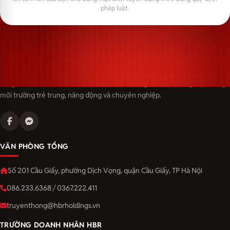
pháp luật.
Langmaster — trải thảm đỏ, đón nhân tài. Cùng kiến tạo sự nghiệp trong
môi trường trẻ trung, năng động và chuyên nghiệp.
VĂN PHÒNG TỔNG
Số 201 Cầu Giấy, phường Dịch Vọng, quận Cầu Giấy, TP Hà Nội
086.233.6368 / 0367.222.411
truyenthong@hbrholdings.vn
TRƯỜNG DOANH NHÂN HBR