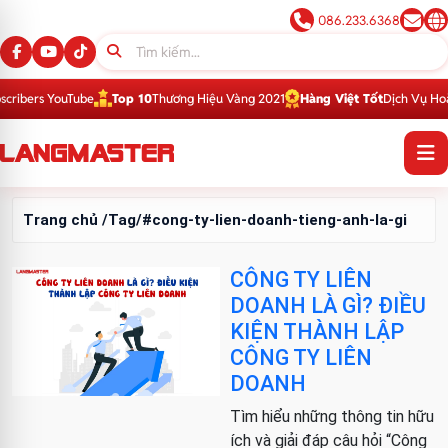
086.233.6368
ibers YouTube
Top 10
Thương Hiệu Vàng 2021
Hàng Việt Tốt
Dịch Vụ Hoàn 
Trang chủ
/Tag/#cong-ty-lien-doanh-tieng-anh-la-gi
CÔNG TY LIÊN
DOANH LÀ GÌ? ĐIỀU
KIỆN THÀNH LẬP
CÔNG TY LIÊN
DOANH
Tìm hiểu những thông tin hữu
ích và giải đáp câu hỏi “Công