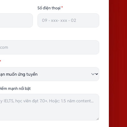
TRƯỞNG NHÓM HÀNH CHÍNH
Số điện thoại
*
*
iểm mạnh nổi bật