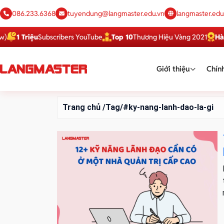
086.233.6368
tuyendung@langmaster.edu.vn
langmaster.edu
1 Triệu
Subscribers YouTube
Top 10
Thương Hiệu Vàng 2021
Hàng V
Giới thiệu
Chính
Trang chủ
/Tag/#ky-nang-lanh-dao-la-gi