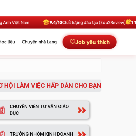
nh Việt Nam
9.4/10
Chất lượng đào tạo (Edu2Review)
1 Triệ
Job yêu thích
Học liệu
Chuyện nhà Lang
Ơ HỘI LÀM VIỆC HẤP DẪN CHO BẠN
CHUYÊN VIÊN TƯ VẤN GIÁO
DỤC
TRƯỞNG NHÓM KINH DOANH