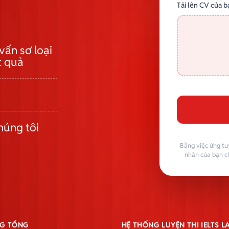
Tải lên CV của b
vấn sơ loại
t quả
húng tôi
Bằng việc ứng tu
nhân của bạn c
G TỔNG
HỆ THỐNG LUYỆN THI IELTS 