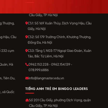
Vọng, quận
Số 201 Cầu Giấy, phường Dịch Vọng, quận
Cầu Giấy, TP Hà Nội
ng Thượng,
CS1: Số 169 Xuân Thủy, Dịch Vọng Hậu, Cầu
Giấy, Hà Nội
ng Hậu, Cầu
CS2: Số 179 Trường Chinh, Khương Thượng,
Đống Đa, Hà Nội
số 232 cụm
CS3: Tầng 1, N03-T7 Ngoại Giao Đoàn, Xuân
Tảo, Bắc Từ Liêm, Hà Nội
Quán, Hà
0962.152.228 - 0962.154.139 -
078.999.6886
m, Tiên Du,
info@langmaster.edu.vn
TIẾNG ANH TRẺ EM BINGGO LEADERS
, xã Quốc
Số 201 Cầu Giấy, phường Dịch Vọng, quận
Cầu Giấy, TP Hà Nội