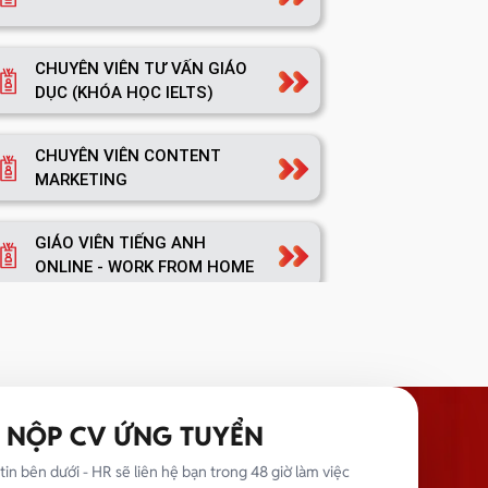
CHUYÊN VIÊN TƯ VẤN GIÁO
DỤC (KHÓA HỌC IELTS)
CHUYÊN VIÊN CONTENT
MARKETING
GIÁO VIÊN TIẾNG ANH
ONLINE - WORK FROM HOME
TRƯỞNG NHÓM MARKETING
NỘP CV ỨNG TUYỂN
TRƯỞNG PHÒNG MARKETING
tin bên dưới - HR sẽ liên hệ bạn trong 48 giờ làm việc