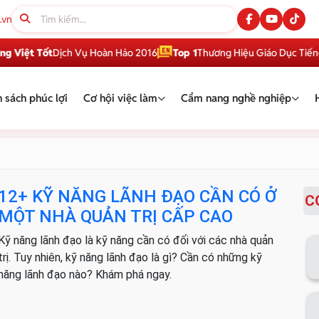
.vn
iệt Tốt
Dịch Vụ Hoàn Hảo 2016
Top 1
Thương Hiệu Giáo Dục Tiếng A
 sách phúc lợi
Cơ hội việc làm
Cẩm nang nghề nghiệp
12+ KỸ NĂNG LÃNH ĐẠO CẦN CÓ Ở
C
MỘT NHÀ QUẢN TRỊ CẤP CAO
Kỹ năng lãnh đạo là kỹ năng cần có đối với các nhà quản
trị. Tuy nhiên, kỹ năng lãnh đạo là gì? Cần có những kỹ
năng lãnh đạo nào? Khám phá ngay.