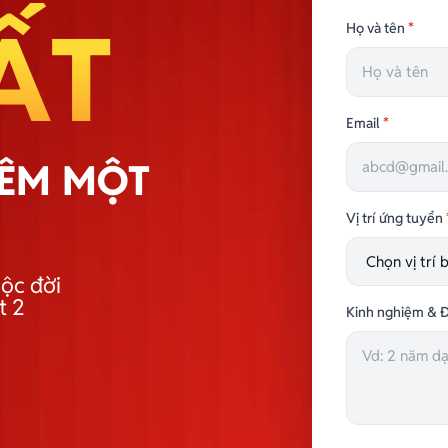
ẤT
Họ và tên
*
Email
*
HÊM MỘT
Vị trí ứng tuyển
ộc đời
t 2
Kinh nghiệm & Đ