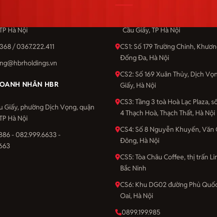
u Giấy, phường Dịch Vọng, quận
Số 201 Cầu Giấy, phường Dịch 
 TP Hà Nội
Cầu Giấy, TP Hà Nội
368 / 0367.222.411
CS1: Số 179 Trường Chinh, Khươ
Đống Đa, Hà Nội
ng@hbrholdings.vn
CS2: Số 169 Xuân Thủy, Dịch Vọ
OANH NHÂN HBR
Giấy, Hà Nội
CS3: Tầng 3 toà Hoà Lạc Plaza, 
u Giấy, phường Dịch Vọng, quận
4 Thạch Hoà, Thạch Thất, Hà Nội
 TP Hà Nội
CS4: Số 8 Nguyễn Khuyến, Văn 
886 - 082.999.6633 -
Đông, Hà Nội
663
CS5: Tòa Châu Coffee, thị trấn Li
Bắc Ninh
CS6: Khu DG02 đường Phủ Quốc
Oai, Hà Nội
0899.199.985