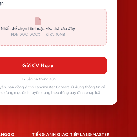
ạn
Nhấn để chọn file hoặc kéo thả vào đây
PDF, DOC, DOCX – Tối đa 10MB
Gửi CV Ngay
HR liên hệ trong 48h
yển, bạn đồng ý cho Langmaster Careers sử dụng thông tin cá
ho đúng mục đích tuyển dụng theo đúng quy định pháp luật.
LANGGO
TIẾNG ANH GIAO TIẾP LANGMASTER