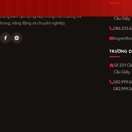
Langmaster — trải thảm đỏ, đón nhân tài.
Số 201 Cầ
Cùng kiến tạo sự nghiệp trong môi trường trẻ
Cầu Giấy,
trung, năng động và chuyên nghiệp.
086.233.6
truyentho
TRƯỜNG D
Số 201 Cầ
Cầu Giấy,
082.999.6
082.999.3