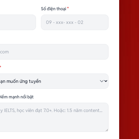
TRƯỞNG NHÓM HÀNH CHÍNH
Số điện thoại
*
*
iểm mạnh nổi bật