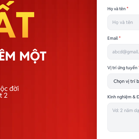
ẤT
Họ và tên
*
Email
*
HÊM MỘT
Vị trí ứng tuyển
ộc đời
t 2
Kinh nghiệm & Đ