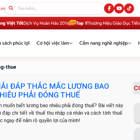
.vn
Việt Tốt
Dịch Vụ Hoàn Hảo 2016
Top 1
Thương Hiệu Giáo Dục Tiếng A
 sách phúc lợi
Cơ hội việc làm
Cẩm nang nghề nghiệp
ng-thue
IẢI ĐÁP THẮC MẮC LƯƠNG BAO
C
HIÊU PHẢI ĐÓNG THUẾ
n muốn biết lương bao nhiêu phải đóng thuế? Bài viết này
i đáp chi tiết về thuế thu nhập cá nhân và cách tính thuế.
c ngay để nắm rõ quyền lợi của mình!