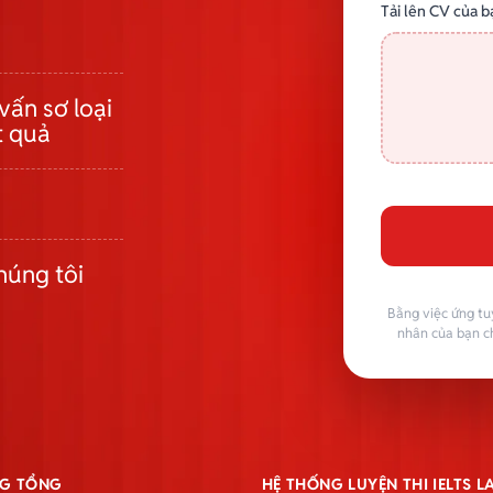
Tải lên CV của b
vấn sơ loại
t quả
húng tôi
Bằng việc ứng tu
nhân của bạn c
G TỔNG
HỆ THỐNG LUYỆN THI IELTS 