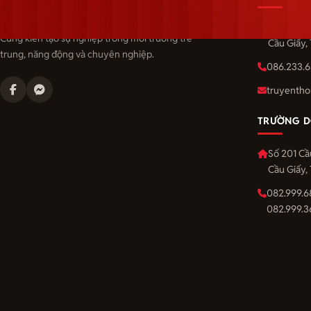
Langmaster — trải thảm đỏ, đón nhân tài.
Số 201 Cầ
Cùng kiến tạo sự nghiệp trong môi trường trẻ
Cầu Giấy,
trung, năng động và chuyên nghiệp.
086.233.6
truyentho
TRƯỜNG D
Số 201 Cầ
Cầu Giấy,
082.999.6
082.999.3