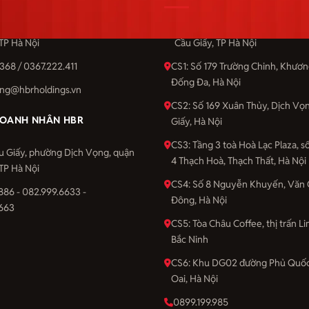
u Giấy, phường Dịch Vọng, quận
Số 201 Cầu Giấy, phường Dịch 
 TP Hà Nội
Cầu Giấy, TP Hà Nội
368 / 0367.222.411
CS1: Số 179 Trường Chinh, Khươ
Đống Đa, Hà Nội
ng@hbrholdings.vn
CS2: Số 169 Xuân Thủy, Dịch Vọ
OANH NHÂN HBR
Giấy, Hà Nội
CS3: Tầng 3 toà Hoà Lạc Plaza, 
u Giấy, phường Dịch Vọng, quận
4 Thạch Hoà, Thạch Thất, Hà Nội
 TP Hà Nội
CS4: Số 8 Nguyễn Khuyến, Văn 
886 - 082.999.6633 -
Đông, Hà Nội
663
CS5: Tòa Châu Coffee, thị trấn Li
Bắc Ninh
CS6: Khu DG02 đường Phủ Quốc
Oai, Hà Nội
0899.199.985