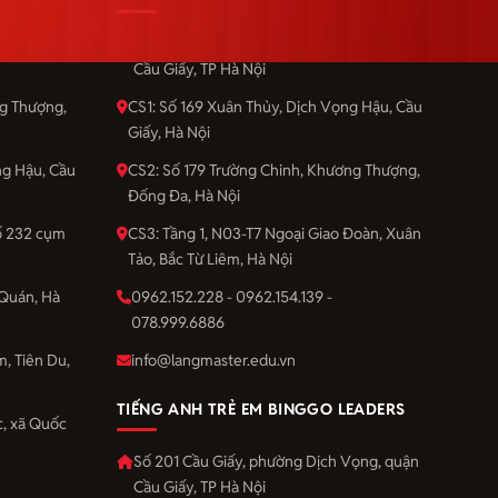
Vọng, quận
Số 201 Cầu Giấy, phường Dịch Vọng, quận
Cầu Giấy, TP Hà Nội
ng Thượng,
CS1: Số 169 Xuân Thủy, Dịch Vọng Hậu, Cầu
Giấy, Hà Nội
ng Hậu, Cầu
CS2: Số 179 Trường Chinh, Khương Thượng,
Đống Đa, Hà Nội
số 232 cụm
CS3: Tầng 1, N03-T7 Ngoại Giao Đoàn, Xuân
Tảo, Bắc Từ Liêm, Hà Nội
Quán, Hà
0962.152.228 - 0962.154.139 -
078.999.6886
m, Tiên Du,
info@langmaster.edu.vn
TIẾNG ANH TRẺ EM BINGGO LEADERS
, xã Quốc
Số 201 Cầu Giấy, phường Dịch Vọng, quận
Cầu Giấy, TP Hà Nội