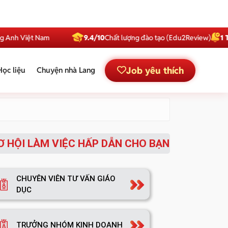
nh Việt Nam
9.4/10
Chất lượng đào tạo (Edu2Review)
1 Triệ
Job yêu thích
Học liệu
Chuyện nhà Lang
Ơ HỘI LÀM VIỆC HẤP DẪN CHO BẠN
CHUYÊN VIÊN TƯ VẤN GIÁO
DỤC
TRƯỞNG NHÓM KINH DOANH