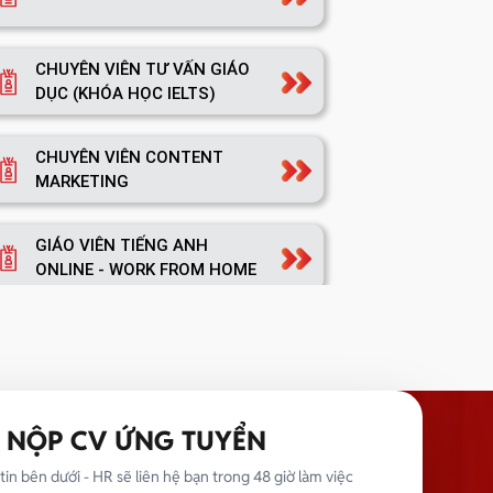
CHUYÊN VIÊN TƯ VẤN GIÁO
DỤC (KHÓA HỌC IELTS)
CHUYÊN VIÊN CONTENT
MARKETING
GIÁO VIÊN TIẾNG ANH
ONLINE - WORK FROM HOME
TRƯỞNG NHÓM MARKETING
NỘP CV ỨNG TUYỂN
TRƯỞNG PHÒNG MARKETING
tin bên dưới - HR sẽ liên hệ bạn trong 48 giờ làm việc