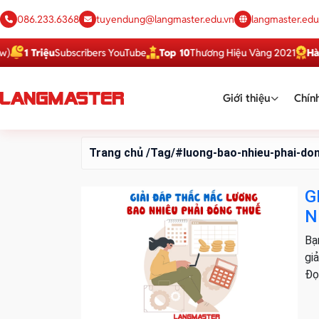
086.233.6368
tuyendung@langmaster.edu.vn
langmaster.edu
1 Triệu
Subscribers YouTube
Top 10
Thương Hiệu Vàng 2021
Hàng 
Giới thiệu
Chính
Trang chủ
/Tag/#luong-bao-nhieu-phai-do
G
N
Bạ
giả
Đọ