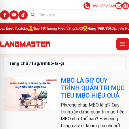
086.233.6368
ribers YouTube
Top 10
Thương Hiệu Vàng 2021
Hàng Việt Tốt
Dịch Vụ Hoàn
Trang chủ
/Tag/#mbo-la-gi
MBO LÀ GÌ? QUY
TRÌNH QUẢN TRỊ MỤC
TIÊU MBO HIỆU QUẢ
Phương pháp MBO là gì? Quy
trình xây dựng quản trị mục tiêu
MBO như thế nào? Hãy cùng
Langmaster khám phá chi tiết