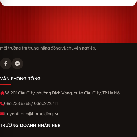
Langmaster — trải thảm đỏ, đón nhân tài. Cùng kiến tạo sự nghiệp trong
môi trường trẻ trung, năng động và chuyên nghiệp.
VĂN PHÒNG TỔNG
Số 201 Cầu Giấy, phường Dịch Vọng, quận Cầu Giấy, TP Hà Nội
086.233.6368 / 0367.222.411
truyenthong@hbrholdings.vn
TRƯỜNG DOANH NHÂN HBR