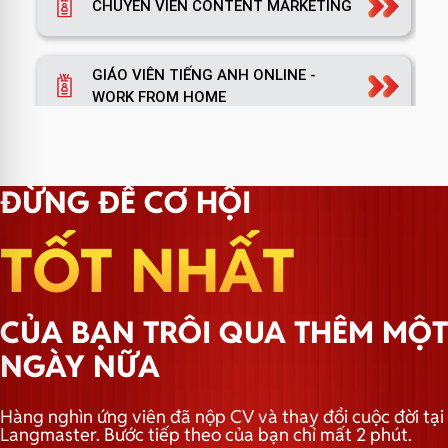
CHUYÊN VIÊN CONTENT MARKETING
GIÁO VIÊN TIẾNG ANH ONLINE -
WORK FROM HOME
TRƯỞNG NHÓM MARKETING
ĐỪNG ĐỂ CƠ HỘI
TỐT NHẤT
TRƯỞNG PHÒNG MARKETING
CỦA BẠN TRÔI QUA THÊM MỘT
TRƯỞNG NHÓM HÀNH CHÍNH
NGÀY NỮA
Hàng nghìn ứng viên đã nộp CV và thay đổi cuộc đời tại
Langmaster. Bước tiếp theo của bạn chỉ mất 2 phút.