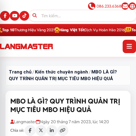
086.233.6368
iệu Vàng 2021
Hàng Việt Tốt
Dịch Vụ Hoàn Hảo 2016
Top 1
Thương Hiệu G
Trang chủ
Kiến thức chuyên ngành
MBO LÀ GÌ?
/
/
QUY TRÌNH QUẢN TRỊ MỤC TIÊU MBO HIỆU QUẢ
MBO LÀ GÌ? QUY TRÌNH QUẢN TRỊ
MỤC TIÊU MBO HIỆU QUẢ
Langmaster
Ngày 20 tháng 7 năm 2023, lúc 14:20
Chia sẻ: