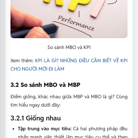
So sánh MBO và KPI
Xem thêm:
KPI LÀ GÌ? NHỮNG ĐIỀU CẦN BIẾT VỀ KPI
CHO NGƯỜI MỚI ĐI LÀM
3.2 So sánh MBO và MBP
Điểm giống, khác nhau giữa MBP và MBO là gì? Cùng
tìm hiểu ngay dưới đây:
3.2.1 Giống nhau
Tập trung vào mục tiêu:
Cả hai phương pháp đều
nhấn mạnh việc thiết lập mục tiêu cụ thể và theo