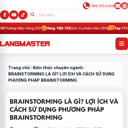
086.233.6368
àng 2021
Hàng Việt Tốt
Dịch Vụ Hoàn Hảo 2016
Top 1
Thương Hiệu Giáo D
Trang chủ
Kiến thức chuyên ngành
/
/
BRAINSTORMING LÀ GÌ? LỢI ÍCH VÀ CÁCH SỬ DỤNG
PHƯƠNG PHÁP BRAINSTORMING
BRAINSTORMING LÀ GÌ? LỢI ÍCH VÀ
CÁCH SỬ DỤNG PHƯƠNG PHÁP
BRAINSTORMING