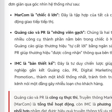
đơn giản qua góc nhìn hệ thống như sau:
MarCom là "chiếc ô lớn":
Đây là tập hợp của tất cả 
động giao tiếp tiếp thị.
Quảng cáo và PR là "những viên gạch":
Chúng là hai 
nhiều công cụ thành phần nằm bên trong chiếc ô 
Quảng cáo giúp thương hiệu "tự cất lời" bằng ngân s
PR giúp thương hiệu "được công nhận" thông qua bên t
IMC là "bản thiết kế":
Đây là tư duy chiến lược giú
nghiệp gắn kết Quảng cáo, PR, Digital Marketing
Promotion... thành một khối thống nhất, tránh tình t
kênh nói một đằng gây nhiễu loạn cho khách hàng.
Quảng cáo và PR là
công cụ thực thi
, Truyền thông Mar
(MarCom) là
tổng thể hoạt động
, còn IMC là
phương
phối hợp
nhằm đạt được hiệu quả truyền thông tối ưu n