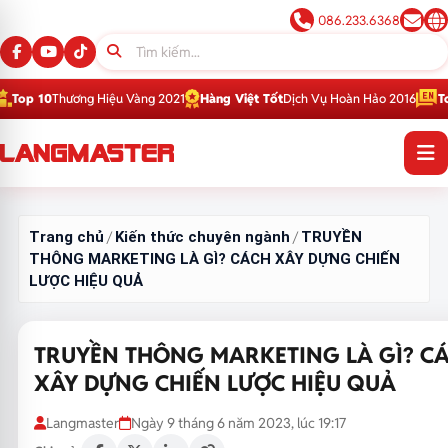
086.233.6368
g Hiệu Vàng 2021
Hàng Việt Tốt
Dịch Vụ Hoàn Hảo 2016
Top 1
Thương Hiệ
Trang chủ
Kiến thức chuyên ngành
TRUYỀN
/
/
THÔNG MARKETING LÀ GÌ? CÁCH XÂY DỰNG CHIẾN
LƯỢC HIỆU QUẢ
TRUYỀN THÔNG MARKETING LÀ GÌ? C
XÂY DỰNG CHIẾN LƯỢC HIỆU QUẢ
Langmaster
Ngày 9 tháng 6 năm 2023, lúc 19:17