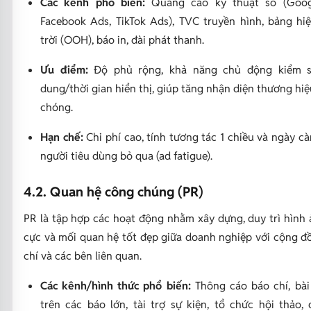
Các kênh phổ biến:
Quảng cáo kỹ thuật số (Goog
Facebook Ads, TikTok Ads), TVC truyền hình, bảng hi
trời (OOH), báo in, đài phát thanh.
Ưu điểm:
Độ phủ rộng, khả năng chủ động kiểm s
dung/thời gian hiển thị, giúp tăng nhận diện thương hi
chóng.
Hạn chế:
Chi phí cao, tính tương tác 1 chiều và ngày cà
người tiêu dùng bỏ qua (ad fatigue).
4.2. Quan hệ công chúng (PR)
PR là tập hợp các hoạt động nhằm xây dựng, duy trì hình 
cực và mối quan hệ tốt đẹp giữa doanh nghiệp với cộng đ
chí và các bên liên quan.
Các kênh/hình thức phổ biến:
Thông cáo báo chí, bài
trên các báo lớn, tài trợ sự kiện, tổ chức hội thảo, 