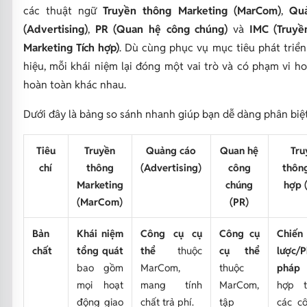
các thuật ngữ
Truyền thông Marketing (MarCom)
,
Qu
(Advertising)
,
PR (Quan hệ công chúng)
và
IMC (Truyề
Marketing Tích hợp)
. Dù cùng phục vụ mục tiêu phát triể
hiệu, mỗi khái niệm lại đóng một vai trò và có phạm vi h
hoàn toàn khác nhau.
Dưới đây là bảng so sánh nhanh giúp bạn dễ dàng phân biệt
Tiêu
Truyền
Quảng cáo
Quan hệ
Tru
chí
thông
(Advertising)
công
thông
Marketing
chúng
hợp 
(MarCom)
(PR)
Bản
Khái niệm
Công cụ cụ
Công cụ
Chiến
chất
tổng quát
thể
thuộc
cụ thể
lược/
bao gồm
MarCom,
thuộc
pháp
mọi hoạt
mang tính
MarCom,
hợp t
động giao
chất trả phí.
tập
các c