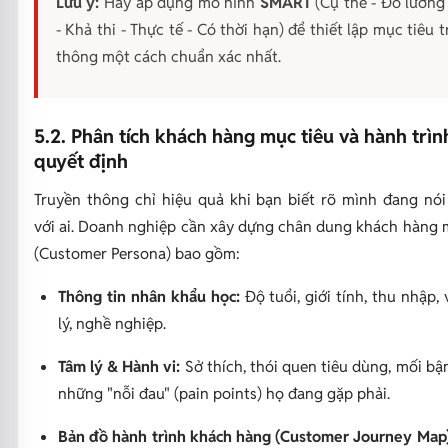
Lưu ý:
Hãy áp dụng mô hình
SMART
(Cụ thể - Đo lường
- Khả thi - Thực tế - Có thời hạn) để thiết lập mục tiêu 
thông một cách chuẩn xác nhất.
5.2. Phân tích khách hàng mục tiêu và hành trìn
quyết định
Truyền thông chỉ hiệu quả khi bạn biết rõ mình đang nó
với ai. Doanh nghiệp cần xây dựng chân dung khách hàng 
(Customer Persona) bao gồm:
Thông tin nhân khẩu học:
Độ tuổi, giới tính, thu nhập, v
lý, nghề nghiệp.
Tâm lý & Hành vi:
Sở thích, thói quen tiêu dùng, mối bậ
những "nỗi đau" (pain points) họ đang gặp phải.
Bản đồ hành trình khách hàng (Customer Journey Map)