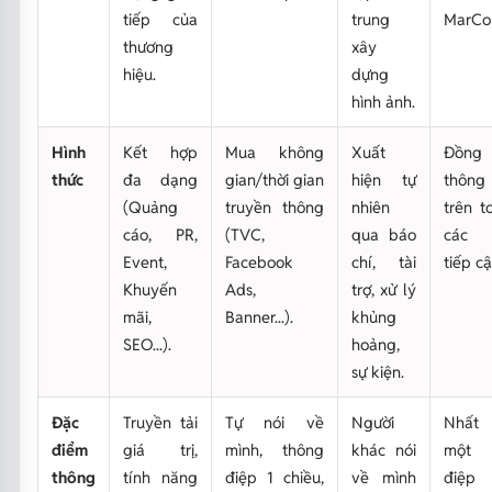
tiếp của
trung
MarCo
thương
xây
hiệu.
dựng
hình ảnh.
Hình
Kết hợp
Mua không
Xuất
Đồn
thức
đa dạng
gian/thời gian
hiện tự
thông
(Quảng
truyền thông
nhiên
trên t
cáo, PR,
(TVC,
qua báo
các 
Event,
Facebook
chí, tài
tiếp cậ
Khuyến
Ads,
trợ, xử lý
mãi,
Banner...).
khủng
SEO...).
hoảng,
sự kiện.
Đặc
Truyền tải
Tự nói về
Người
Nhất
điểm
giá trị,
mình, thông
khác nói
một 
thông
tính năng
điệp 1 chiều,
về mình
điệp 