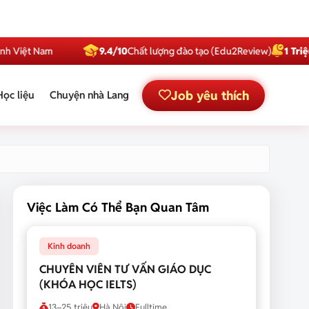
am
9.4/10
Chất lượng đào tạo (Edu2Review)
1 Triệu
Subscrib
Job yêu thích
Học liệu
Chuyện nhà Lang
Việc Làm Có Thể Bạn Quan Tâm
Kinh doanh
CHUYÊN VIÊN TƯ VẤN GIÁO DỤC
(KHÓA HỌC IELTS)
13–25 triệu
Hà Nội
Fulltime