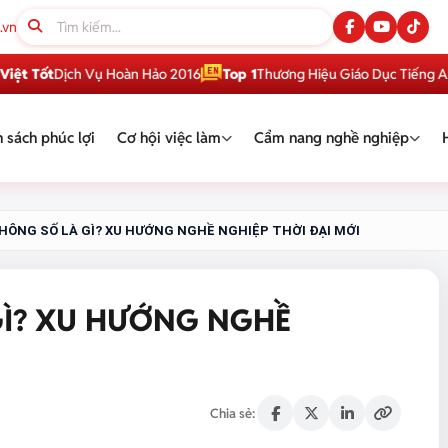
.vn
ịch Vụ Hoàn Hảo 2016
Top 1
Thương Hiệu Giáo Dục Tiếng Anh Việt N
 sách phúc lợi
Cơ hội việc làm
Cẩm nang nghề nghiệp
HÔNG SỐ LÀ GÌ? XU HƯỚNG NGHỀ NGHIỆP THỜI ĐẠI MỚI
GÌ? XU HƯỚNG NGHỀ
Chia sẻ: