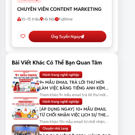
CHUYÊN VIÊN CONTENT MARKETING
10–15 triệu
Hà Nội
Fulltime
Ứng Tuyển Ngay
Bài Viết Khác Có Thể Bạn Quan Tâm
Hành trang nghề nghiệp
9+ MẪU EMAIL TRẢ LỜI THƯ MỜI
LÀM VIỆC BẰNG TIẾNG ANH KÈM
BẢN DỊCH
Tham khảo 9+ mẫu email trả lời thư mời
làm việc bằng tiếng Anh kèm bản...
Hành trang nghề nghiệp
[ÁP DỤNG NGAY] 10+ MẪU EMAIL
TỪ CHỐI NHẬN VIỆC LỊCH SỰ THEO
TỪNG TÌNH HUỐNG
Tham khảo 10+ mẫu email từ chối nhận
việc lịch sự theo từng tình huống...
Chuyện nhà Lang