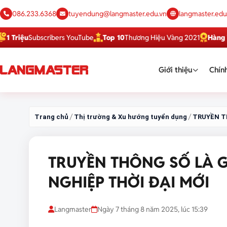
086.233.6368
tuyendung@langmaster.edu.vn
langmaster.edu
ubscribers YouTube
Top 10
Thương Hiệu Vàng 2021
Hàng Việt Tốt
D
Giới thiệu
Chính
/
/
Trang chủ
Thị trường & Xu hướng tuyển dụng
TRUYỀN T
TRUYỀN THÔNG SỐ LÀ 
NGHIỆP THỜI ĐẠI MỚI
Langmaster
Ngày 7 tháng 8 năm 2025, lúc 15:39