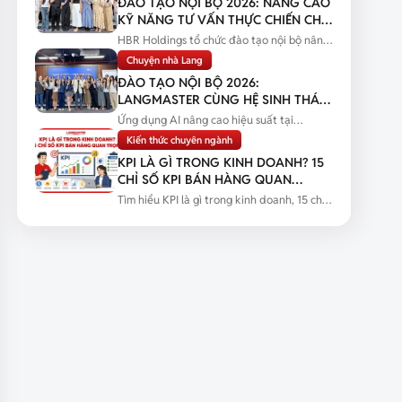
ĐÀO TẠO NỘI BỘ 2026: NÂNG CAO
KỸ NĂNG TƯ VẤN THỰC CHIẾN CHO
ĐỘI NGŨ SALES
HBR Holdings tổ chức đào tạo nội bộ nâng
cao kỹ năng tư vấn thực chiến...
Chuyện nhà Lang
ĐÀO TẠO NỘI BỘ 2026:
LANGMASTER CÙNG HỆ SINH THÁI
HBR HOLDINGS NÂNG CAO NĂNG
Ứng dụng AI nâng cao hiệu suất tại
LỰC ỨNG DỤNG AI
Langmaster qua chương trình đào tạo...
Kiến thức chuyên ngành
KPI LÀ GÌ TRONG KINH DOANH? 15
CHỈ SỐ KPI BÁN HÀNG QUAN
TRỌNG
Tìm hiểu KPI là gì trong kinh doanh, 15 chỉ
số KPI bán hàng quan trọng...