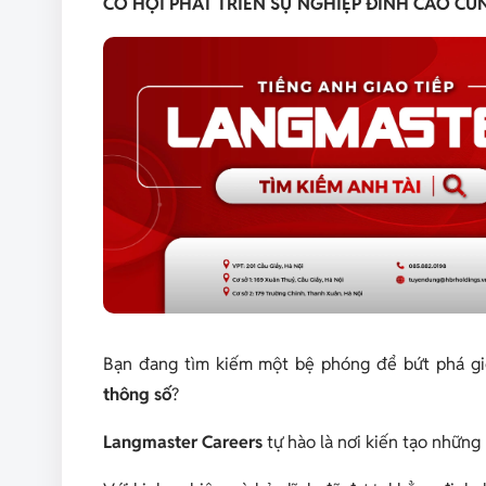
CƠ HỘI PHÁT TRIỂN SỰ NGHIỆP ĐỈNH CAO C
Bạn đang tìm kiếm một bệ phóng để bứt phá giới
thông số
?
Langmaster Careers
tự hào là nơi kiến tạo những