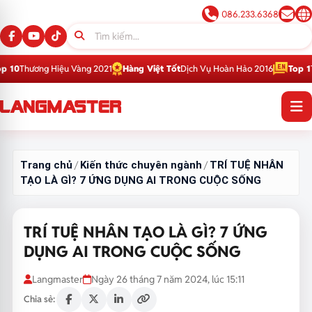
086.233.6368
u Vàng 2021
Hàng Việt Tốt
Dịch Vụ Hoàn Hảo 2016
Top 1
Thương Hiệu Giá
Trang chủ
Kiến thức chuyên ngành
TRÍ TUỆ NHÂN
/
/
TẠO LÀ GÌ? 7 ỨNG DỤNG AI TRONG CUỘC SỐNG
TRÍ TUỆ NHÂN TẠO LÀ GÌ? 7 ỨNG
DỤNG AI TRONG CUỘC SỐNG
Langmaster
Ngày 26 tháng 7 năm 2024, lúc 15:11
Chia sẻ: