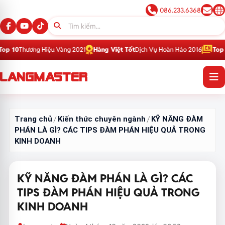
086.233.6368
Hiệu Vàng 2021
Hàng Việt Tốt
Dịch Vụ Hoàn Hảo 2016
Top 1
Thương Hiệu 
Trang chủ
Kiến thức chuyên ngành
KỸ NĂNG ĐÀM
/
/
PHÁN LÀ GÌ? CÁC TIPS ĐÀM PHÁN HIỆU QUẢ TRONG
KINH DOANH
KỸ NĂNG ĐÀM PHÁN LÀ GÌ? CÁC
TIPS ĐÀM PHÁN HIỆU QUẢ TRONG
KINH DOANH