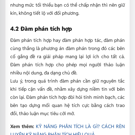
nhưng mức tối thiểu bạn có thể chấp nhận thì nên giữ
kín, không tiết lộ với đối phương.
4.2 Đàm phán tích hợp
Đàm phán tích hợp hay đàm phán hợp tác, đàm phán
cùng thắng là phương án đàm phán trong đó các bên
cố gắng đề ra giải pháp mang lại lợi ích cho tất cả.
Đàm phán tích hợp cho phép mọi người thảo luận
nhiều nội dung, đa dạng chủ đề.
Lưu ý, trong quá trình đàm phán cần giữ nguyên tắc
khi tiếp cận vấn đề, nhằm xây dựng niềm tin với bên
còn lại. Đàm phán tích hợp đòi hỏi tính minh bạch, các
bên tạo dựng mối quan hệ tích cực bằng cách trao
đổi, thảo luận mục tiêu cởi mở.
Xem thêm:
KỸ NĂNG PHÂN TÍCH LÀ GÌ? CÁCH RÈN
LUYỆN KỸ NĂNG PHÂN TÍCH HIỆU QUẢ