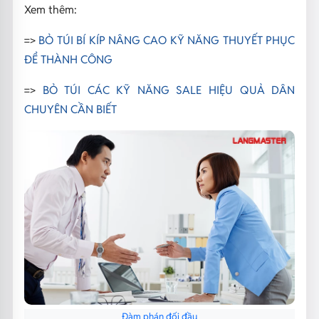
Xem thêm:
=>
BỎ TÚI BÍ KÍP NÂNG CAO KỸ NĂNG THUYẾT PHỤC
ĐỂ THÀNH CÔNG
=>
BỎ TÚI CÁC KỸ NĂNG SALE HIỆU QUẢ DÂN
CHUYÊN CẦN BIẾT
Đàm phán đối đầu