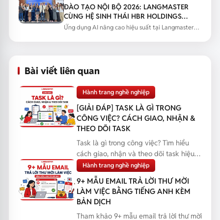
ĐÀO TẠO NỘI BỘ 2026: LANGMASTER
CÙNG HỆ SINH THÁI HBR HOLDINGS
NÂNG CAO NĂNG LỰC ỨNG DỤNG AI
Ứng dụng AI nâng cao hiệu suất tại Langmaster
qua chương trình đào tạo...
Bài viết liên quan
Hành trang nghề nghiệp
[GIẢI ĐÁP] TASK LÀ GÌ TRONG
CÔNG VIỆC? CÁCH GIAO, NHẬN &
THEO DÕI TASK
Task là gì trong công việc? Tìm hiểu
cách giao, nhận và theo dõi task hiệu
quả, giúp bạn q...
Hành trang nghề nghiệp
9+ MẪU EMAIL TRẢ LỜI THƯ MỜI
LÀM VIỆC BẰNG TIẾNG ANH KÈM
BẢN DỊCH
Tham khảo 9+ mẫu email trả lời thư mời