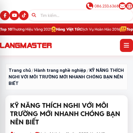
086.233.6368
g Hiệu Vàng 2021
Hàng Việt Tốt
Dịch Vụ Hoàn Hảo 2016
Top 1
Thương Hiệ
Trang chủ
Hành trang nghề nghiệp
KỸ NĂNG THÍCH
/
/
NGHI VỚI MÔI TRƯỜNG MỚI NHANH CHÓNG BẠN NÊN
BIẾT
KỸ NĂNG THÍCH NGHI VỚI MÔI
TRƯỜNG MỚI NHANH CHÓNG BẠN
NÊN BIẾT