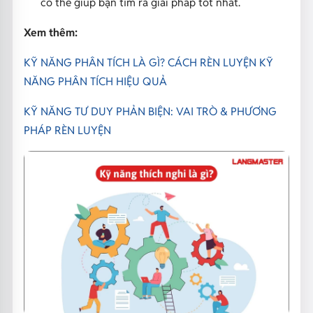
có thể giúp bạn tìm ra giải pháp tốt nhất.
Xem thêm:
KỸ NĂNG PHÂN TÍCH LÀ GÌ? CÁCH RÈN LUYỆN KỸ
NĂNG PHÂN TÍCH HIỆU QUẢ
KỸ NĂNG TƯ DUY PHẢN BIỆN: VAI TRÒ & PHƯƠNG
PHÁP RÈN LUYỆN