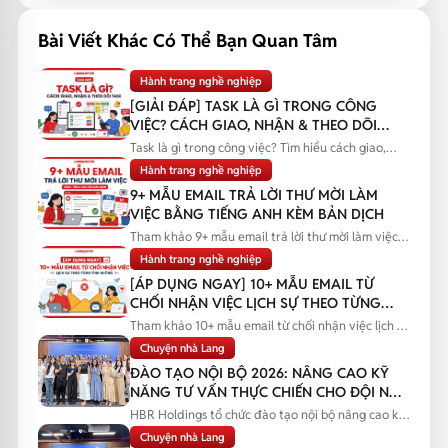
Bài Viết Khác Có Thể Bạn Quan Tâm
Hành trang nghề nghiệp
[GIẢI ĐÁP] TASK LÀ GÌ TRONG CÔNG
VIỆC? CÁCH GIAO, NHẬN & THEO DÕI
TASK
Task là gì trong công việc? Tìm hiểu cách giao,
nhận và theo dõi task...
Hành trang nghề nghiệp
9+ MẪU EMAIL TRẢ LỜI THƯ MỜI LÀM
VIỆC BẰNG TIẾNG ANH KÈM BẢN DỊCH
Tham khảo 9+ mẫu email trả lời thư mời làm việc
bằng tiếng Anh kèm bản...
Hành trang nghề nghiệp
[ÁP DỤNG NGAY] 10+ MẪU EMAIL TỪ
CHỐI NHẬN VIỆC LỊCH SỰ THEO TỪNG
TÌNH HUỐNG
Tham khảo 10+ mẫu email từ chối nhận việc lịch sự
theo từng tình huống...
Chuyện nhà Lang
ĐÀO TẠO NỘI BỘ 2026: NÂNG CAO KỸ
NĂNG TƯ VẤN THỰC CHIẾN CHO ĐỘI NGŨ
SALES
HBR Holdings tổ chức đào tạo nội bộ nâng cao kỹ
năng tư vấn thực chiến...
Chuyện nhà Lang