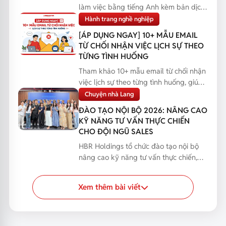
làm việc bằng tiếng Anh kèm bản dịch,
giúp bạn phản...
Hành trang nghề nghiệp
[ÁP DỤNG NGAY] 10+ MẪU EMAIL
TỪ CHỐI NHẬN VIỆC LỊCH SỰ THEO
TỪNG TÌNH HUỐNG
Tham khảo 10+ mẫu email từ chối nhận
việc lịch sự theo từng tình huống, giúp
bạn phản hồi...
Chuyện nhà Lang
ĐÀO TẠO NỘI BỘ 2026: NÂNG CAO
KỸ NĂNG TƯ VẤN THỰC CHIẾN
CHO ĐỘI NGŨ SALES
HBR Holdings tổ chức đào tạo nội bộ
nâng cao kỹ năng tư vấn thực chiến,
giúp đội ngũ Sales...
Xem thêm bài viết