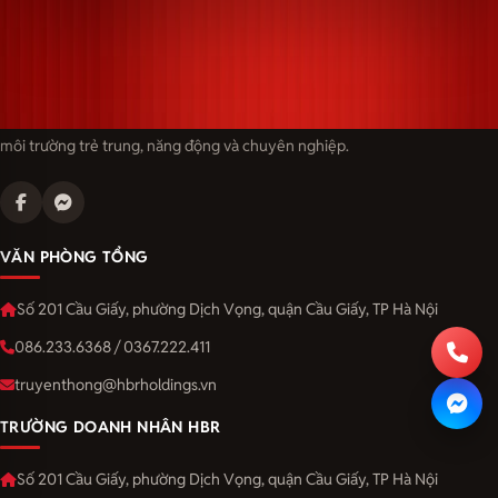
Langmaster — trải thảm đỏ, đón nhân tài. Cùng kiến tạo sự nghiệp trong
môi trường trẻ trung, năng động và chuyên nghiệp.
VĂN PHÒNG TỔNG
Số 201 Cầu Giấy, phường Dịch Vọng, quận Cầu Giấy, TP Hà Nội
086.233.6368 / 0367.222.411
truyenthong@hbrholdings.vn
TRƯỜNG DOANH NHÂN HBR
Số 201 Cầu Giấy, phường Dịch Vọng, quận Cầu Giấy, TP Hà Nội