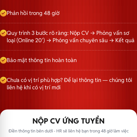
Phản hồi trong 48 giờ
Quy trình 3 bước rõ ràng: Nộp CV → Phỏng vấn sơ
loại (Online 20') → Phỏng vấn chuyên sâu → Kết quả
Bảo mật thông tin hoàn toàn
Chưa có vị trí phù hợp? Để lại thông tin — chúng tôi
liên hệ khi có vị trí mới
NỘP CV ỨNG TUYỂN
Điền thông tin bên dưới - HR sẽ liên hệ bạn trong 48 giờ làm việc