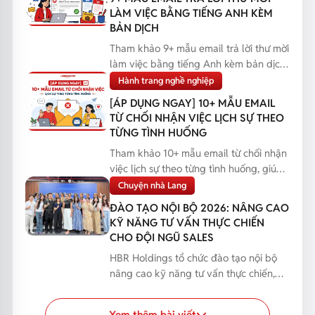
LÀM VIỆC BẰNG TIẾNG ANH KÈM
BẢN DỊCH
Tham khảo 9+ mẫu email trả lời thư mời
làm việc bằng tiếng Anh kèm bản dịch,
giúp bạn phản...
Hành trang nghề nghiệp
[ÁP DỤNG NGAY] 10+ MẪU EMAIL
TỪ CHỐI NHẬN VIỆC LỊCH SỰ THEO
TỪNG TÌNH HUỐNG
Tham khảo 10+ mẫu email từ chối nhận
việc lịch sự theo từng tình huống, giúp
bạn phản hồi...
Chuyện nhà Lang
ĐÀO TẠO NỘI BỘ 2026: NÂNG CAO
KỸ NĂNG TƯ VẤN THỰC CHIẾN
CHO ĐỘI NGŨ SALES
HBR Holdings tổ chức đào tạo nội bộ
nâng cao kỹ năng tư vấn thực chiến,
giúp đội ngũ Sales...
Xem thêm bài viết