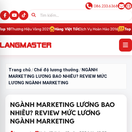
086.233.6368
Hiệu Vàng 2021
Hàng Việt Tốt
Dịch Vụ Hoàn Hảo 2016
Top 1
Thương Hiệu 
Trang chủ
Chế độ lương thưởng
NGÀNH
/
/
MARKETING LƯƠNG BAO NHIÊU? REVIEW MỨC
LƯƠNG NGÀNH MARKETING
NGÀNH MARKETING LƯƠNG BAO
NHIÊU? REVIEW MỨC LƯƠNG
NGÀNH MARKETING