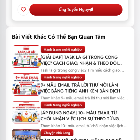
Ứng Tuyển Ngay
Bài Viết Khác Có Thể Bạn Quan Tâm
Hành trang nghề nghiệp
[GIẢI ĐÁP] TASK LÀ GÌ TRONG CÔNG
VIỆC? CÁCH GIAO, NHẬN & THEO DÕI
TASK
Task là gì trong công việc? Tìm hiểu cách giao,
nhận và theo dõi task...
Hành trang nghề nghiệp
9+ MẪU EMAIL TRẢ LỜI THƯ MỜI LÀM
VIỆC BẰNG TIẾNG ANH KÈM BẢN DỊCH
Tham khảo 9+ mẫu email trả lời thư mời làm việc
bằng tiếng Anh kèm bản...
Hành trang nghề nghiệp
[ÁP DỤNG NGAY] 10+ MẪU EMAIL TỪ
CHỐI NHẬN VIỆC LỊCH SỰ THEO TỪNG
TÌNH HUỐNG
Tham khảo 10+ mẫu email từ chối nhận việc lịch sự
theo từng tình huống...
Chuyện nhà Lang