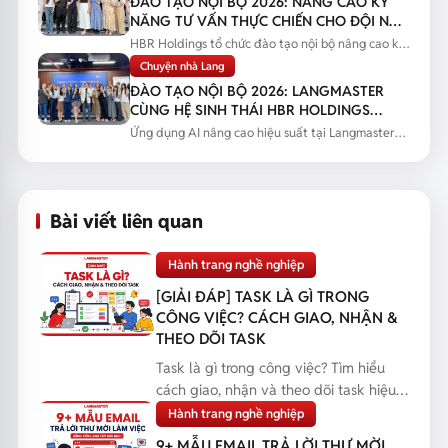
ĐÀO TẠO NỘI BỘ 2026: NÂNG CAO KỸ
NĂNG TƯ VẤN THỰC CHIẾN CHO ĐỘI NGŨ
SALES
HBR Holdings tổ chức đào tạo nội bộ nâng cao kỹ
năng tư vấn thực chiến...
Chuyện nhà Lang
ĐÀO TẠO NỘI BỘ 2026: LANGMASTER
CÙNG HỆ SINH THÁI HBR HOLDINGS
NÂNG CAO NĂNG LỰC ỨNG DỤNG AI
Ứng dụng AI nâng cao hiệu suất tại Langmaster
qua chương trình đào tạo...
Bài viết liên quan
Hành trang nghề nghiệp
[GIẢI ĐÁP] TASK LÀ GÌ TRONG
CÔNG VIỆC? CÁCH GIAO, NHẬN &
THEO DÕI TASK
Task là gì trong công việc? Tìm hiểu
cách giao, nhận và theo dõi task hiệu
quả, giúp bạn q...
Hành trang nghề nghiệp
9+ MẪU EMAIL TRẢ LỜI THƯ MỜI