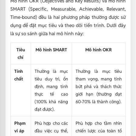
Mô hình OKR (Objectives and Key Results) và mô hình
SMART (Specific, Measurable, Achievable, Relevant,
Time-bound) đều là hai phương pháp thường được sử
dụng để đặt mục tiêu và theo dõi tiến trình. Dưới đây
là sự so sánh giữa hai mô hình này:
Tiêu
Mô hình SMART
Mô hình OKR
chí
Tính
Thường là mục
Thường là mục tiêu
chất
tiêu duy trì, ổn
tham vọng, mang tính
định, mang tính
bứt phá và thách thức
thực tế cao
giới hạn (thường đạt
(100% khả năng
60-70% là thành công).
đạt được).
Phạm
Phù hợp cho các
Phù hợp cho tầm nhìn
vi áp
đầu việc cụ thể,
chiến lược của toàn tổ