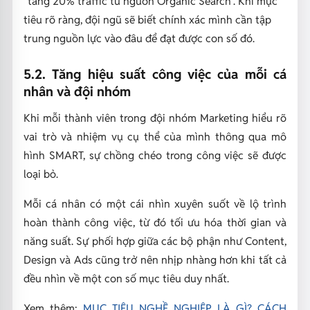
"tăng 20% traffic từ nguồn Organic Search". Khi mục
tiêu rõ ràng, đội ngũ sẽ biết chính xác mình cần tập
trung nguồn lực vào đâu để đạt được con số đó.
5.2. Tăng hiệu suất công việc của mỗi cá
nhân và đội nhóm
Khi mỗi thành viên trong đội nhóm Marketing hiểu rõ
vai trò và nhiệm vụ cụ thể của mình thông qua mô
hình SMART, sự chồng chéo trong công việc sẽ được
loại bỏ.
Mỗi cá nhân có một cái nhìn xuyên suốt về lộ trình
hoàn thành công việc, từ đó tối ưu hóa thời gian và
năng suất. Sự phối hợp giữa các bộ phận như Content,
Design và Ads cũng trở nên nhịp nhàng hơn khi tất cả
đều nhìn về một con số mục tiêu duy nhất.
Xem thêm:
MỤC TIÊU NGHỀ NGHIỆP LÀ GÌ? CÁCH