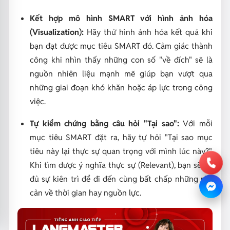
Kết hợp mô hình SMART với hình ảnh hóa
(Visualization):
Hãy thử hình ảnh hóa kết quả khi
bạn đạt được mục tiêu SMART đó. Cảm giác thành
công khi nhìn thấy những con số "về đích" sẽ là
nguồn nhiên liệu mạnh mẽ giúp bạn vượt qua
những giai đoạn khó khăn hoặc áp lực trong công
việc.
Tự kiểm chứng bằng câu hỏi "Tại sao":
Với mỗi
mục tiêu SMART đặt ra, hãy tự hỏi "Tại sao mục
tiêu này lại thực sự quan trọng với mình lúc này?".
Khi tìm được ý nghĩa thực sự (Relevant), bạn sẽ có
đủ sự kiên trì để đi đến cùng bất chấp những rào
cản về thời gian hay nguồn lực.