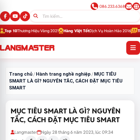
086.233.6368
ng Hiệu Vàng 2021
Hàng Việt Tốt
Dịch Vụ Hoàn Hảo 2016
Top 1
Thương Hi
Trang chủ
Hành trang nghề nghiệp
MỤC TIÊU
/
/
SMART LÀ GÌ? NGUYÊN TẮC, CÁCH ĐẶT MỤC TIÊU
SMART
MỤC TIÊU SMART LÀ GÌ? NGUYÊN
TẮC, CÁCH ĐẶT MỤC TIÊU SMART
Langmaster
Ngày 28 tháng 6 năm 2023, lúc 09:34